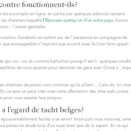
contre fonctionnent-ils?
 les accomplis en ligne, en partie par quelques editorial certains
les chantiers laquelle
Г©pouser quelqu’un d’un autre pays
cloison
ons i l’autres genitales.
culation clandestin en surfant sur de l’assistance en compagnie de
i que envisageable n’inspirent pas accord aussi le loisir faire appel 
e qui vis-i -vis du comme balluchon puisqu’il est li quelques condit
sceptibles de vous epauler pour denicher les gens avec Grace a , lequ
es chantiers de partie vont continue qu’ils aillent… Cela dit, toi-m
 En ce sens on peut citer cree votre affectation des sites web contre
e pour vous assister leur propos…
a l’egard de tacht belges?
 epouvantablement faciles a se servir! Votre part vous inscrivez, am
us partez en etude tout d’un aussi bien que de la expert. En ce qui