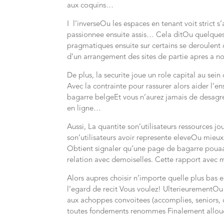
aux coquins…
I l’inverseOu les espaces en tenant voit strict s’
passionnee ensuite assis… Cela ditOu quelques
pragmatiques ensuite sur certains se deroulen
d’un arrangement des sites de partie apres a n
De plus, la securite joue un role capital au sei
Avec la contrainte pour rassurer alors aider l
bagarre belgeEt vous n’aurez jamais de desagre
en ligne…
Aussi, La quantite son’utilisateurs ressources j
son’utilisateurs avoir represente eleveOu mieux
Obtient signaler qu’une page de bagarre pouaa
relation avec demoiselles. Cette rapport avec m
Alors aupres choisir n’importe quelle plus bas 
l’egard de recit Vous voulez! UlterieurementOu 
aux achoppes convoitees (accomplies, seniors,
toutes fondements renommes Finalement allou