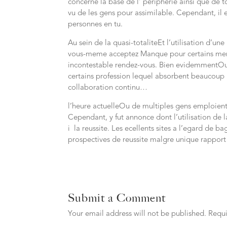
concerne la base de l’ peripherie ainsi que de t
vu de les gens pour assimilable. Cependant, il 
personnes en tu.
Au sein de la quasi-totaliteEt l’utilisation d’un
vous-meme acceptez Manque pour certains merve
incontestable rendez-vous. Bien evidemmentOu Il 
certains profession lequel absorbent beaucoup 
collaboration continu…
l’heure actuelleOu de multiples gens emploien
Cependant, y fut annonce dont l’utilisation de
i la reussite. Les ecellents sites a l’egard de 
prospectives de reussite malgre unique rappor
Submit a Comment
Your email address will not be published.
Requi