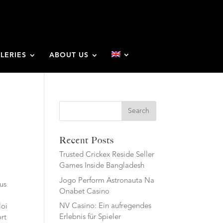
LERIES
ABOUT US
Search
Recent Posts
Trusted Crickex Reside Seller
Games Inside Bangladesh
Jogo Perform Astronauta Na
us
Onabet Casino
NV Casino: Ein aufregendes
loi
Erlebnis für Spieler
ort