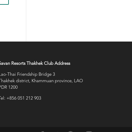
Savan Resorts Thakhek Club Address
Lao-Thai Friendship Bridge 3
Thakhek district, Khammuan province, LAO
PDR 1200
Tel: +856 051 212 903