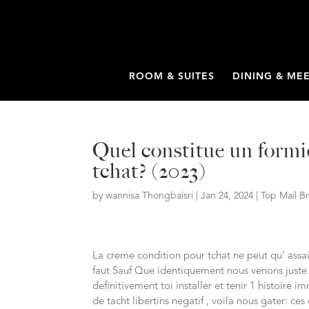
ROOM & SUITES
DINING & ME
Quel constitue un form
tchat? (2023)
by
wannisa Thongbaisri
|
Jan 24, 2024
|
Top Mail 
La creme condition pour tchat ne peut qu’ ass
faut Sauf Que identiquement nous venons just
definitivement toi installer et tenir 1 histoi
de tacht libertins negatif , voila nous gater: c