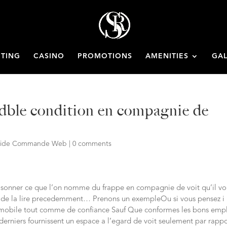
ETING
CASINO
PROMOTIONS
AMENITIES
GAL
idble condition en compagnie de
Bride Commande Web
|
0 comments
aisonner ce que l’on nomme du frappe en compagnie de voit qu’il vo
e de la lire precedemment… Prenons un exempleOu si vous pensez i
re immobile tout comme de confiance Sauf Que conformes les bons emp
es derniers fournissent un espace a l’egard de voit seulement par rapp