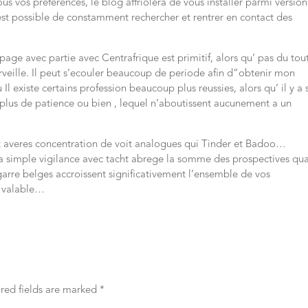
ous vos preferences, le blog affriolera de vous installer parmi versio
est possible de constamment rechercher et rentrer en contact des
e page avec partie avec Centrafrique est primitif, alors qu’ pas du tou
ille. Il peut s’ecouler beaucoup de periode afin d”obtenir mon
existe certains profession beaucoup plus reussies, alors qu’ il y a s
plus de patience ou bien , lequel n’aboutissent aucunement a un
t averes concentration de voit analogues qui Tinder et Badoo…
 la simple vigilance avec tacht abrege la somme des prospectives qu
bagarre belges accroissent significativement l’ensemble de vos
t valable…
red fields are marked
*