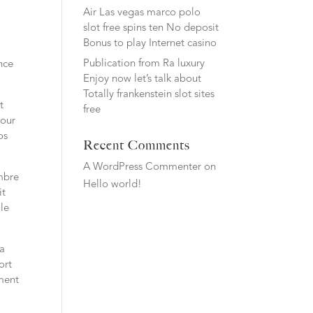
Air Las vegas marco polo
slot free spins ten No deposit
Bonus to play Internet casino
Publication from Ra luxury
nce
Enjoy now let’s talk about
Totally frankenstein slot sites
t
free
pour
os
Recent Comments
A WordPress Commenter
on
ombre
Hello world!
it
le
 a
ort
ment