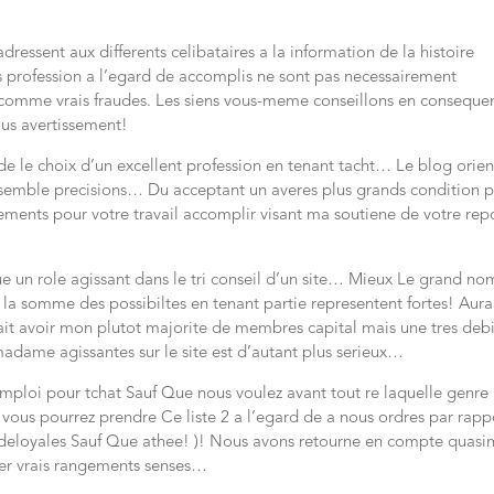
adressent aux differents celibataires a la information de la histoire
 profession a l’egard de accomplis ne sont pas necessairement
t comme vrais fraudes. Les siens vous-meme conseillons en conseque
ous avertissement!
n de le choix d’un excellent profession en tenant tacht… Le blog orien
’ensemble precisions… Du acceptant un averes plus grands condition 
ments pour votre travail accomplir visant ma soutiene de votre rep
oue un role agissant dans le tri conseil d’un site… Mieux Le grand n
 la somme des possibiltes en tenant partie representent fortes! Aura
it avoir mon plutot majorite de membres capital mais une tres debi
adame agissantes sur le site est d’autant plus serieux…
emploi pour tchat Sauf Que nous voulez avant tout re laquelle genre
vous pourrez prendre Ce liste 2 a l’egard de a nous ordres par rapp
 deloyales Sauf Que athee! )! Nous avons retourne en compte quasi
er vrais rangements senses…