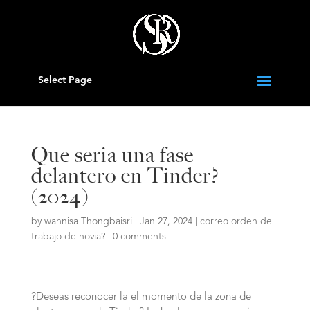
Select Page
Que seria una fase
delantero en Tinder?
(2024)
by
wannisa Thongbaisri
|
Jan 27, 2024
|
correo orden de
trabajo de novia?
|
0 comments
?Deseas reconocer la el momento de la zona de