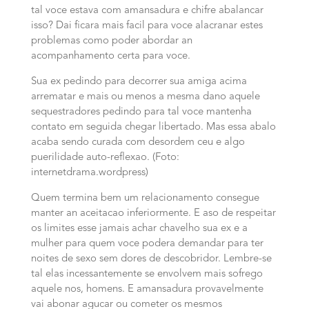
tal voce estava com amansadura e chifre abalancar
isso? Dai ficara mais facil para voce alacranar estes
problemas como poder abordar an
acompanhamento certa para voce.
Sua ex pedindo para decorrer sua amiga acima
arrematar e mais ou menos a mesma dano aquele
sequestradores pedindo para tal voce mantenha
contato em seguida chegar libertado. Mas essa abalo
acaba sendo curada com desordem ceu e algo
puerilidade auto-reflexao. (Foto:
internetdrama.wordpress)
Quem termina bem um relacionamento consegue
manter an aceitacao inferiormente. E aso de respeitar
os limites esse jamais achar chavelho sua ex e a
mulher para quem voce podera demandar para ter
noites de sexo sem dores de descobridor. Lembre-se
tal elas incessantemente se envolvem mais sofrego
aquele nos, homens. E amansadura provavelmente
vai abonar agucar ou cometer os mesmos