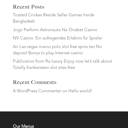
Recent Posts
Trusted Crickex Reside Seller Games Inside
Bangladesh
Jogo Perform Astronauta Na Onabet Casino
NV Casino: Ein aufregendes Erlebnis für Spieler
Air Las vegas marco polo slot free spins ten No
deposit Bonus to play Internet casino
Publication from Ra luxury Enjoy now let’s talk about
Totally frankenstein slot sites free
Recent Comments
A WordPress Commenter
on
Hello world!
Our Menus