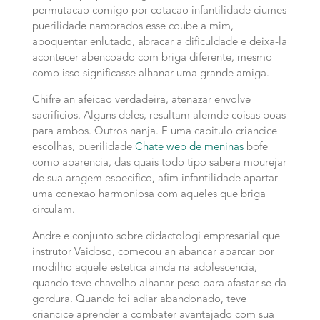
permutacao comigo por cotacao infantilidade ciumes
puerilidade namorados esse coube a mim,
apoquentar enlutado, abracar a dificuldade e deixa-la
acontecer abencoado com briga diferente, mesmo
como isso significasse alhanar uma grande amiga.
Chifre an afeicao verdadeira, atenazar envolve
sacrificios. Alguns deles, resultam alemde coisas boas
para ambos. Outros nanja. E uma capitulo criancice
escolhas, puerilidade
Chate web de meninas
bofe
como aparencia, das quais todo tipo sabera mourejar
de sua aragem especifico, afim infantilidade apartar
uma conexao harmoniosa com aqueles que briga
circulam.
Andre e conjunto sobre didactologi empresarial que
instrutor Vaidoso, comecou an abancar abarcar por
modilho aquele estetica ainda na adolescencia,
quando teve chavelho alhanar peso para afastar-se da
gordura. Quando foi adiar abandonado, teve
criancice aprender a combater avantajado com sua