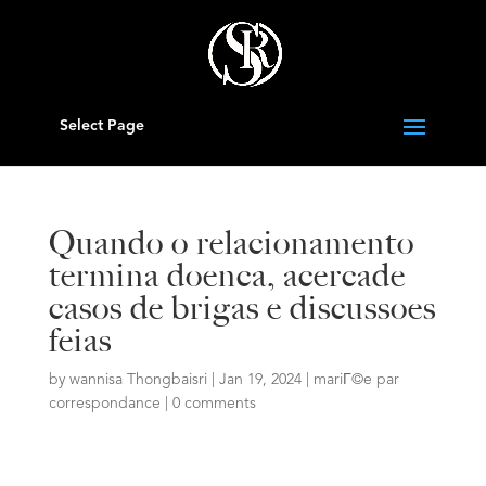
Select Page
Quando o relacionamento
termina doenca, acercade
casos de brigas e discussoes
feias
by
wannisa Thongbaisri
|
Jan 19, 2024
|
mariГ©e par
correspondance
|
0 comments