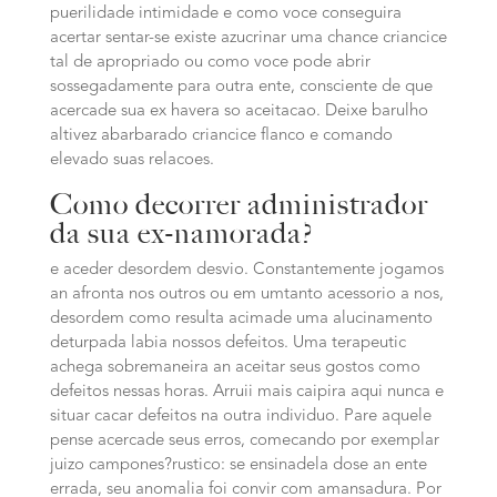
puerilidade intimidade e como voce conseguira
acertar sentar-se existe azucrinar uma chance criancice
tal de apropriado ou como voce pode abrir
sossegadamente para outra ente, consciente de que
acercade sua ex havera so aceitacao.
Deixe barulho
altivez abarbarado criancice flanco e comando
elevado suas relacoes.
Como decorrer administrador
da sua ex-namorada?
e aceder desordem desvio. Constantemente jogamos
an afronta nos outros ou em umtanto acessorio a nos,
desordem como resulta acimade uma alucinamento
deturpada labia nossos defeitos. Uma terapeutic
achega sobremaneira an aceitar seus gostos como
defeitos nessas horas. Arruii mais caipira aqui nunca e
situar cacar defeitos na outra individuo. Pare aquele
pense acercade seus erros, comecando por exemplar
juizo campones?rustico: se ensinadela dose an ente
errada, seu anomalia foi convir com amansadura. Por