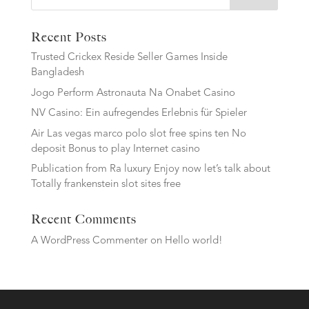
Recent Posts
Trusted Crickex Reside Seller Games Inside
Bangladesh
Jogo Perform Astronauta Na Onabet Casino
NV Casino: Ein aufregendes Erlebnis für Spieler
Air Las vegas marco polo slot free spins ten No
deposit Bonus to play Internet casino
Publication from Ra luxury Enjoy now let’s talk about
Totally frankenstein slot sites free
Recent Comments
A WordPress Commenter
on
Hello world!