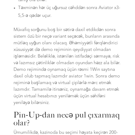
tanış ola bilər.
Təxminən hər üç uğursuz cəhddən sonra Aviator x3-
5,5-ə qədər uçur.
Müvafiq sorğunu boş bir sətirə daxil etdikdən sonra
sistem özü bir neçə variant seçəcək, bunların arasında
mütləq uyğun olanı olacaq. Əhəmiyyətli fərqləndirici
xüsusiyyət də demo rejiminin qeydiyyat olmadan
işləməsidir. Beləliklə, istənilən istifadəçi sərmayə, risk
və lazımsız çətinliklər olmadan oyundan həzz ala bilər.
Demo rejimində oynamaq üçün rəsmi 1Win saytına
daxil olub tapmaq lazımdır aviator 1win. Sonra demo
rejiminə başlamaq və virtual çiplərlə mərc etmək
lazımdır. Tamamilə itirsəniz, oynamağa davam etmək
üçün virtual hesabınızı yeniləmək üçün səhifəni
yeniləyə bilərsiniz.
Pin-Up-dan necə pul çıxarmaq
olar?
Ümumilikdə, kazinoda bu seçimi həyata keçirən 200-