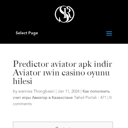
Select Page
Predictor aviator apk indir
Aviator 1win casino oyunu
hilesi
by
wannisa Thongbaisri
|
Jan 11, 2024
|
Как пополнить
счет игры Авиатор в Казахстане Təhsil Portalı - 471
|
0
comments