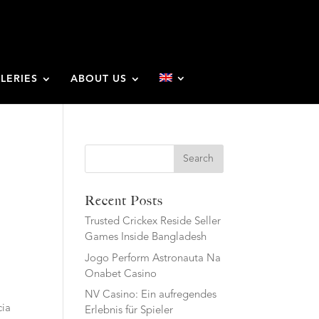
LERIES
ABOUT US
Search
Recent Posts
Trusted Crickex Reside Seller
Games Inside Bangladesh
Jogo Perform Astronauta Na
Onabet Casino
NV Casino: Ein aufregendes
cia
Erlebnis für Spieler