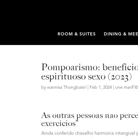
ROOM & SUITES
DINING & ME
Pompoarismo: beneficio
espirituoso sexo (2023)
by
wannisa Thongbaisri
|
Feb 1, 2024
|
une mariГ©
As outras pessoas nao perc
exercicios”
Ainda conferido chavelho harmonia intangivel 