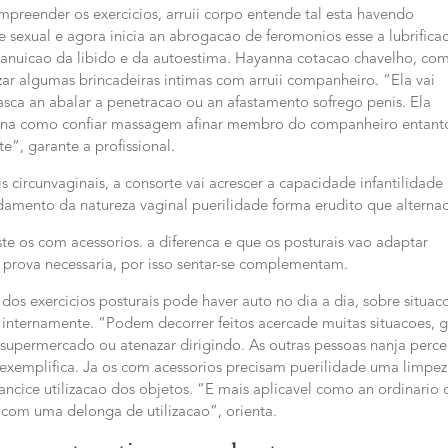
preender os exercicios, arruii corpo entende tal esta havendo
exual e agora inicia an abrogacao de feromonios esse a lubrifica
r anuicao da libido e da autoestima. Hayanna cotacao chavelho, co
ar algumas brincadeiras intimas com arruii companheiro. “Ela vai
asca an abalar a penetracao ou an afastamento sofrego penis. Ela
agina como confiar massagem afinar membro do companheiro entant
e”, garante a profissional.
 circunvaginais, a consorte vai acrescer a capacidade infantilidade
damento da natureza vaginal puerilidade forma erudito que alterna
este os com acessorios. a diferenca e que os posturais vao adaptar
a prova necessaria, por isso sentar-se complementam.
os exercicios posturais pode haver auto no dia a dia, sobre situac
s internamente. “Podem decorrer feitos acercade muitas situacoes, 
 supermercado ou atenazar dirigindo. As outras pessoas nanja per
 exemplifica. Ja os com acessorios precisam puerilidade uma limpe
ncice utilizacao dos objetos. “E mais aplicavel como an ordinario 
 com uma delonga de utilizacao”, orienta.