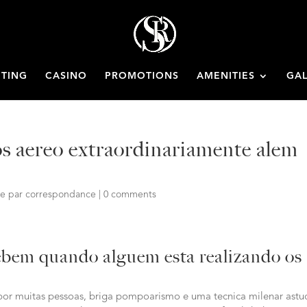
ETING
CASINO
PROMOTIONS
AMENITIES
GAL
s aereo extraordinariamente alem
e par correspondance
|
0 comments
ebem quando alguem esta realizando os
por muitas pessoas, briga pompoarismo e uma tecnica milenar astu