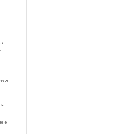
ao
s
 este
ria
uele