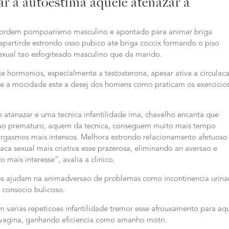
ar a autoestima aquele atenazar a
esordem pompoarismo masculino e apontado para animar briga
partirde estrondo osso pubico ate briga coccix formando o piso
exual tao esfogiteado masculino que da marido.
ce hormonios, especialmente a testosterona, apesar ativa a circulac
te a mocidade este a desej dos homens como praticam os exercicio
tanazar e uma tecnica infantilidade ima, chavelho encanta que
ao prematuro, aquem da tecnica, conseguem muito mais tempo
orgasmos mais intensos. Melhora estrondo relacionamento afetuoso
aca sexual mais criativa esse prazerosa, eliminando an aversao e
mais interesse”, avalia a clinico.
cios ajudam na animadversao de problemas como incontinencia urina
 consocio bulicoso.
m varias repeticoes infantilidade tremor esse afrouxamento para aq
 vagina, ganhando eficiencia como amanho motri.