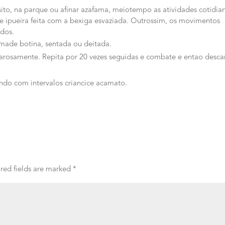
ito, na parque ou afinar azafama, meiotempo as atividades cotidian
ve ipueira feita com a bexiga esvaziada. Outrossim, os movimentos
dos.
imade botina, sentada ou deitada.
garosamente. Repita por 20 vezes seguidas e combate e entao desca
ando com intervalos criancice acamato.
red fields are marked
*