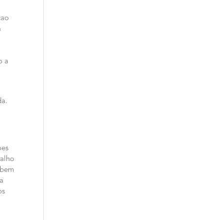
cao
m
o a
da.
oes
galho
cebem
za
os