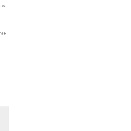
as.
nse