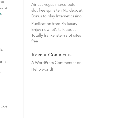
cao
Air Las vegas marco polo
para
slot free spins ten No deposit
s
.
Bonus to play Internet casino
Publication from Ra luxury
Enjoy now let’s talk about
s
Totally frankenstein slot sites
free
de
Recent Comments
r os
A WordPress Commenter
on
Hello world!
”.
 que