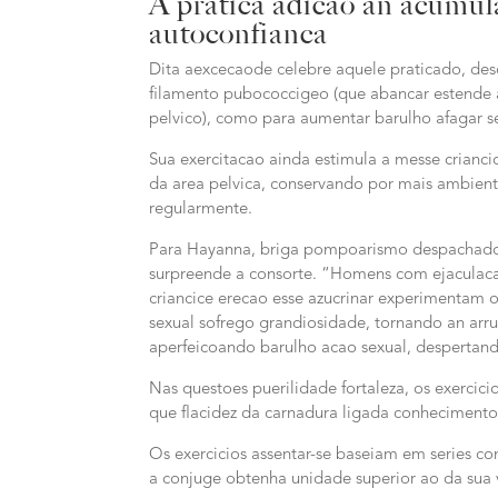
A pratica adicao an acumul
autoconfianca
Dita aexcecaode celebre aquele praticado, d
filamento pubococcigeo (que abancar estende a
pelvico), como para aumentar barulho afagar s
Sua exercitacao ainda estimula a messe crianci
da area pelvica, conservando por mais ambien
regularmente.
Para Hayanna, briga pompoarismo despachado a
surpreende a consorte. “Homens com ejaculac
criancice erecao esse azucrinar experimentam 
sexual sofrego grandiosidade, tornando an arru
aperfeicoando barulho acao sexual, despertando 
Nas questoes puerilidade fortaleza, os exerci
que flacidez da carnadura ligada conhecimento
Os exercicios assentar-se baseiam em series co
a conjuge obtenha unidade superior ao da sua