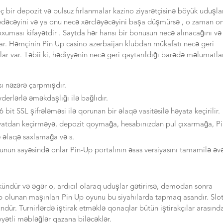
eç bir depozit və pulsuz fırlanmalar kazino ziyarətçisinə böyük uduşla
ə edəcəyini və ya onu necə xərcləyəcəyini başa düşmürsə , o zaman o
uması kifayətdir . Saytda hər hansı bir bonusun necə alınacağını və
 var. Həmçinin Pin Up casino azerbaijan klubdan mükafatı necə geri
 var. Təbii ki, hədiyyənin necə geri qaytarıldığı barədə məlumatla
sı nəzərə çarpmışdır.
derlərlə əməkdaşlığı ilə bağlıdır.
bit SSL şifrələməsi ilə qorunan bir əlaqə vasitəsilə həyata keçirilir.
yyatdan keçirməyə, depozit qoymağa, hesabınızdan pul çıxarmağa, P
 əlaqə saxlamağa və s.
bunun sayəsində onlar Pin-Up portalının əsas versiyasını tamamilə əv
ündür və əgər o, ardıcıl olaraq uduşlar gətirirsə, demodan sonra
b olunan maşınları Pin Up oyunu bu siyahılarda tapmaq asandır. Slot
dür. Turnirlərdə iştirak etməklə qonaqlar bütün iştirakçılar arasınd
yyətli məbləğlər qazana biləcəklər.