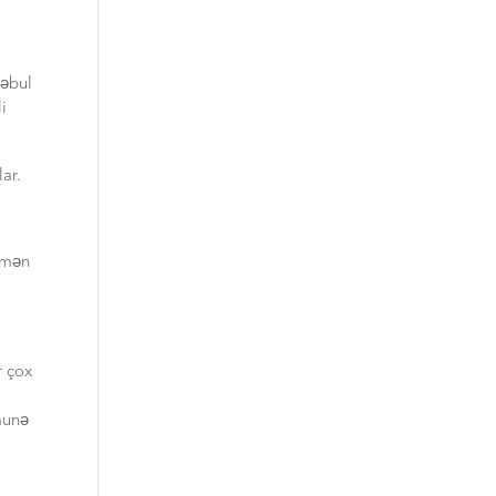
qəbul
li
ar.
mumən
r çox
munə