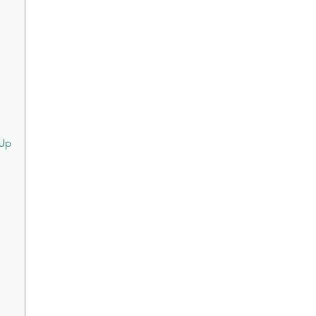
i
-Up