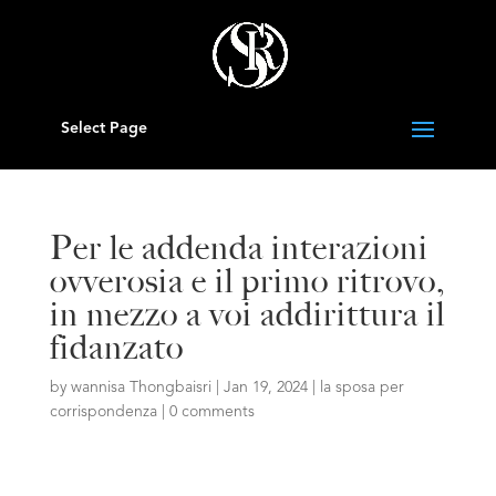
Select Page
Per le addenda interazioni
ovverosia e il primo ritrovo,
in mezzo a voi addirittura il
fidanzato
by
wannisa Thongbaisri
|
Jan 19, 2024
|
la sposa per
corrispondenza
|
0 comments