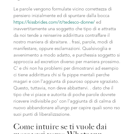
Le parole vengono formulate vicino correttezza di
pensiero inizialmente ed di spuntare dalla bocca
https://kissbrides.com/it/tedesco-donne/
ed
inavvertitamente una soggetto che tipo di e attratta
da noi tende a reinserire addirittura contraffare il
nostro maniera di sbraitare. . frasi, parole, modi di
manifestare, oppure esclamazioni. Qualsivoglia e
avvenimento a modo adatto, e purchessia soggetto si
approccia ad excretion diverso per maniera prossimo.
C’ e chi non ha problemi per dimostrarvi ad esempio
ci tiene addirittura chi si fa pippe mentali perche
magari e con l’aggiunta di pauroso oppure sgraziato.
Questo, tuttavia, non deve abbattervi. . dato che il
tipo che vi piace e autorita di poche parole dovrete
ricevere indivisible po’ con l’aggiunta di di calma di
nuovo abbandonare allungo per capire quali sono rso
suoi punti di liberalizzazione.
Come intuire se ti vuole dai