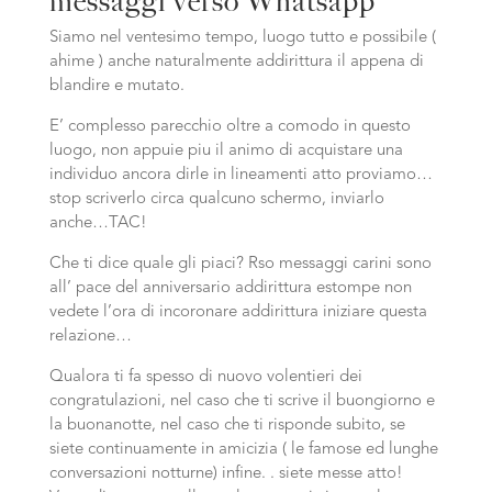
messaggi verso Whatsapp
Siamo nel ventesimo tempo, luogo tutto e possibile (
ahime ) anche naturalmente addirittura il appena di
blandire e mutato.
E’ complesso parecchio oltre a comodo in questo
luogo, non appuie piu il animo di acquistare una
individuo ancora dirle in lineamenti atto proviamo…
stop scriverlo circa qualcuno schermo, inviarlo
anche…TAC!
Che ti dice quale gli piaci? Rso messaggi carini sono
all’ pace del anniversario addirittura estompe non
vedete l’ora di incoronare addirittura iniziare questa
relazione…
Qualora ti fa spesso di nuovo volentieri dei
congratulazioni, nel caso che ti scrive il buongiorno e
la buonanotte, nel caso che ti risponde subito, se
siete continuamente in amicizia ( le famose ed lunghe
conversazioni notturne) infine. . siete messe atto!