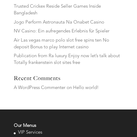
Trusted Crickex Reside Seller Games Inside
Bangladesh
Jogo Perform Astronauta Na Onabet Casino
NV Casino: Ein aufregendes Erlebnis für Spieler
Air Las vegas marco polo slot free spins ten No
deposit Bonus to play Internet casino
Publication from Ra luxury Enjoy now let’s talk about
Totally frankenstein slot sites free
Recent Comments
A WordPress Commenter
on
Hello world!
Our Menus
VIP Services