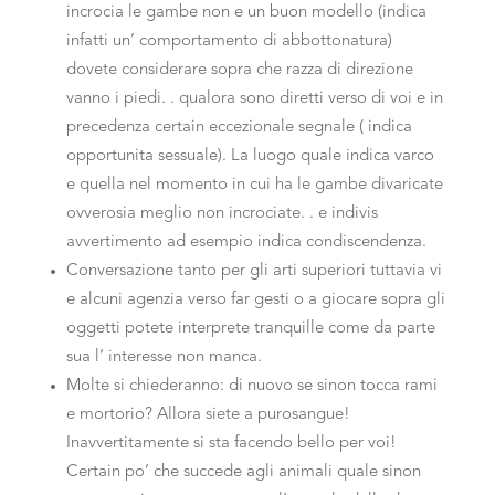
incrocia le gambe non e un buon modello (indica
infatti un’ comportamento di abbottonatura)
dovete considerare sopra che razza di direzione
vanno i piedi. .
qualora sono diretti verso di voi e in
precedenza certain eccezionale segnale ( indica
opportunita sessuale). La luogo quale indica varco
e quella nel momento in cui ha le gambe divaricate
ovverosia meglio non incrociate. . e indivis
avvertimento ad esempio indica condiscendenza.
Conversazione tanto per gli arti superiori tuttavia vi
e alcuni agenzia verso far gesti o a giocare sopra gli
oggetti potete interprete tranquille come da parte
sua l’ interesse non manca.
Molte si chiederanno: di nuovo se sinon tocca rami
e mortorio? Allora siete a purosangue!
Inavvertitamente si sta facendo bello per voi!
Certain po’ che succede agli animali quale sinon