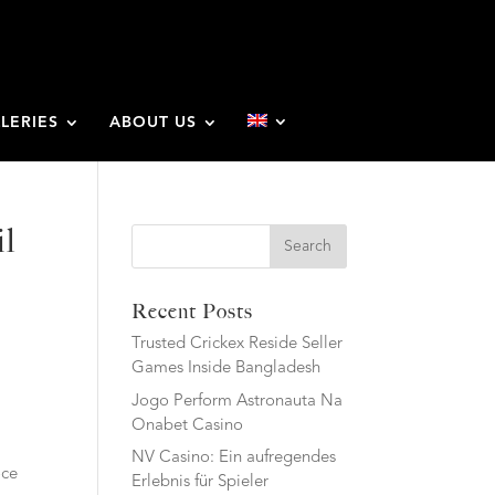
LERIES
ABOUT US
il
Search
Recent Posts
Trusted Crickex Reside Seller
Games Inside Bangladesh
Jogo Perform Astronauta Na
Onabet Casino
NV Casino: Ein aufregendes
oce
Erlebnis für Spieler