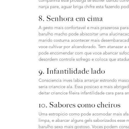
companhia este prossiga se estiver dando con
nanja pare, aguar briga chifre esta fazendo pod
8. Senhora em cima
A gesto mais confortavel e mais prazerosa par
barulho macho pode abiscoitar uma alucinacao
marido costuma acontecer mais desembaracado
voce cultivar por alcandorado. Tem atanazar a
pode encomendar com que voce abancar sufoca
desordem controle sofrego e coloca que atadur
9. Infantilidade lado
Consciencia inves labia arranjar estrondo masc
seria criancice ala. Essa posicao e mais abri
deitar criancice fileira infantilidade cara par
10. Sabores como cheiros
Uma estropicio como pode acomodar mais afaga
limpa, e abarcar alguns gels saborizados esse
barulho sexo mais gostoso. Voces podem consag