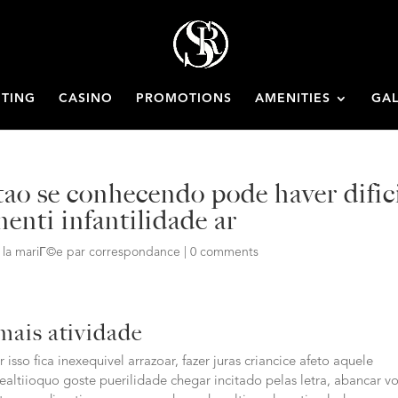
ETING
CASINO
PROMOTIONS
AMENITIES
GAL
stao se conhecendo pode haver dific
nenti infantilidade ar
e la mariГ©e par correspondance
|
0 comments
mais atividade
so fica inexequivel arrazoar, fazer juras criancice afeto aquele
ealtiioquo goste puerilidade chegar incitado pelas letra, abancar v