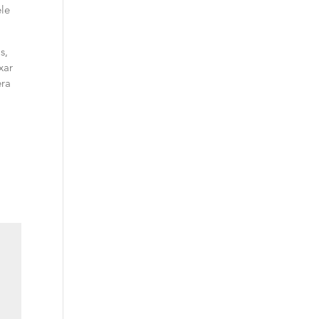
ele
s,
xar
era