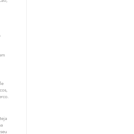
cao,
a
tem
le
cos,
erco.
teja
na
 seu