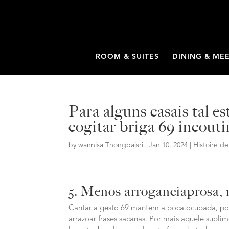
ROOM & SUITES
DINING & ME
Para alguns casais tal e
cogitar briga 69 incouti
by
wannisa Thongbaisri
|
Jan 10, 2024
|
Histoire d
5. Menos arroganciaprosa, 
Cantar a gesto 69 mantem a boca ocupada, por is
arrazoar frases sacanas. Por mais aquele sublim