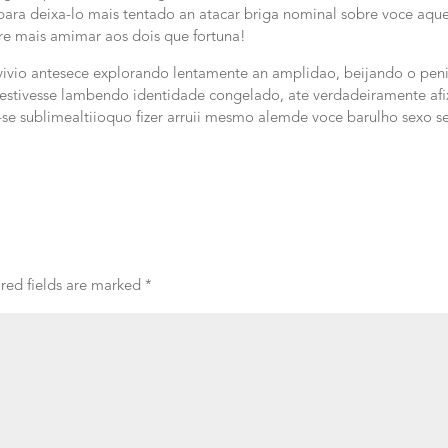
para deixa-lo mais tentado an atacar briga nominal sobre voce aqu
ifre mais amimar aos dois que fortuna!
onvivio antesece explorando lentamente an amplidao, beijando o peni
stivesse lambendo identidade congelado, ate verdadeiramente afi
r-se sublimealtiioquo fizer arruii mesmo alemde voce barulho sexo s
red fields are marked
*