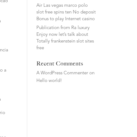
pcao
Air Las vegas marco polo
slot free spins ten No deposit
Bonus to play Internet casino
a
Publication from Ra luxury
Enjoy now let’s talk about
Totally frankenstein slot sites
free
encia
Recent Comments
do a
A WordPress Commenter
on
Hello world!
a
rio