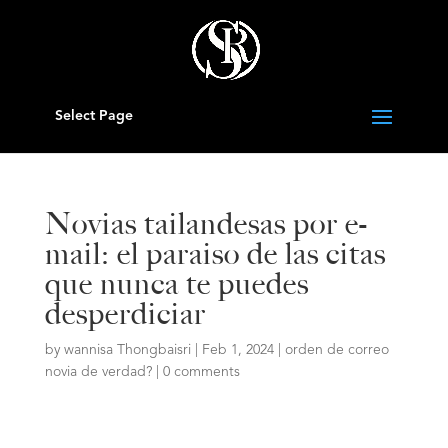
Select Page
Novias tailandesas por e-
mail: el paraiso de las citas
que nunca te puedes
desperdiciar
by
wannisa Thongbaisri
|
Feb 1, 2024
|
orden de correo
novia de verdad?
|
0 comments