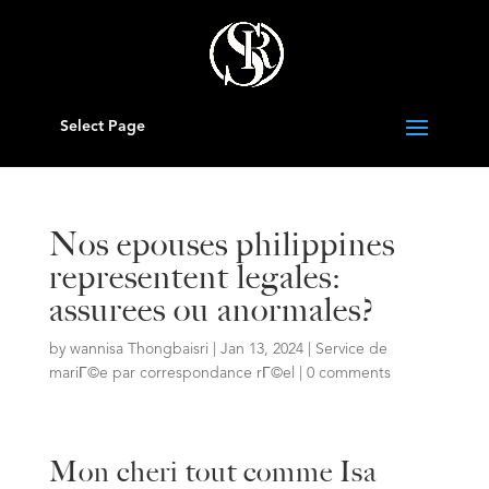
Select Page
Nos epouses philippines
representent legales:
assurees ou anormales?
by
wannisa Thongbaisri
|
Jan 13, 2024
|
Service de
mariГ©e par correspondance rГ©el
|
0 comments
Mon cheri tout comme Isa