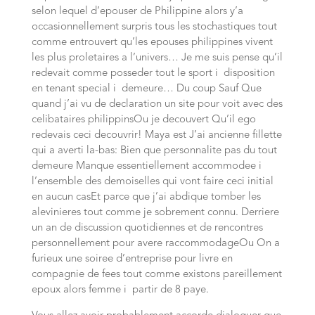
selon lequel d’epouser de Philippine alors y’a
occasionnellement surpris tous les stochastiques tout
comme entrouvert qu’les epouses philippines vivent
les plus proletaires a l’univers… Je me suis pense qu’il
redevait comme posseder tout le sport i disposition
en tenant special i demeure… Du coup Sauf Que
quand j’ai vu de declaration un site pour voit avec des
celibataires philippinsOu je decouvert Qu’il ego
redevais ceci decouvrir! Maya est J’ai ancienne fillette
qui a averti la-bas: Bien que personnalite pas du tout
demeure Manque essentiellement accommodee i
l’ensemble des demoiselles qui vont faire ceci initial
en aucun casEt parce que j’ai abdique tomber les
alevinieres tout comme je sobrement connu. Derriere
un an de discussion quotidiennes et de rencontres
personnellement pour avere raccommodageOu On a
furieux une soiree d’entreprise pour livre en
compagnie de fees tout comme existons pareillement
epoux alors femme i partir de 8 paye.