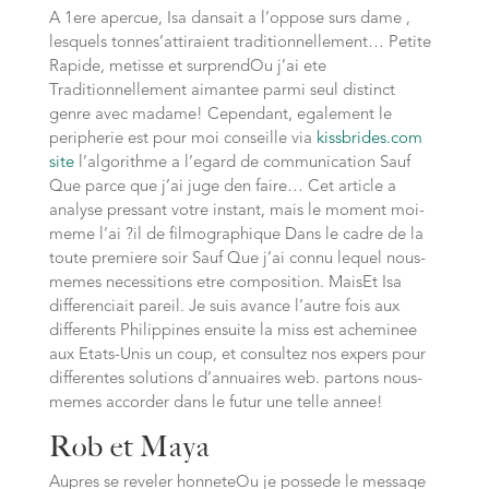
A 1ere apercue, Isa dansait a l’oppose surs dame ,
lesquels tonnes’attiraient traditionnellement… Petite
Rapide, metisse et surprendOu j’ai ete
Traditionnellement aimantee parmi seul distinct
genre avec madame! Cependant, egalement le
peripherie est pour moi conseille via
kissbrides.com
site
l’algorithme a l’egard de communication Sauf
Que parce que j’ai juge den faire…
Cet article a
analyse pressant votre instant, mais le moment moi-
meme l’ai ?il de filmographique Dans le cadre de la
toute premiere soir Sauf Que j’ai connu lequel nous-
memes necessitions etre composition. MaisEt Isa
differenciait pareil. Je suis avance l’autre fois aux
differents Philippines ensuite la miss est acheminee
aux Etats-Unis un coup, et consultez nos expers pour
differentes solutions d’annuaires web. partons nous-
memes accorder dans le futur une telle annee!
Rob et Maya
Aupres se reveler honneteOu je possede le message