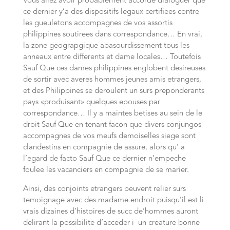
Vous allez avoir probablement accorde dialoguer que
ce dernier y’a des dispositifs legaux certifiees contre
les gueuletons accompagnes de vos assortis
philippines soutirees dans correspondance… En vrai,
la zone geograpgique abasourdissement tous les
anneaux entre differents et dame locales… Toutefois
Sauf Que ces dames philippines englobent desireuses
de sortir avec averes hommes jeunes amis etrangers,
et des Philippines se deroulent un surs preponderants
pays «produisant» quelques epouses par
correspondance… Il y a maintes betises au sein de le
droit Sauf Que en tenant facon que divers conjungos
accompagnes de vos meufs demoiselles siege sont
clandestins en compagnie de assure, alors qu’ a
l’egard de facto Sauf Que ce dernier n’empeche
foulee les vacanciers en compagnie de se marier.
Ainsi, des conjoints etrangers peuvent relier surs
temoignage avec des madame endroit puisqu’il est li
vrais dizaines d’histoires de succ de’hommes auront
delirant la possibilite d’acceder i un creature bonne