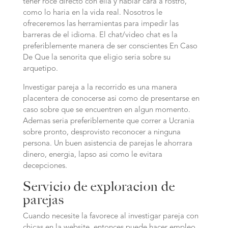
tener roce directo con ella y hablar cara a rostro,
como lo haria en la vida real. Nosotros le
ofreceremos las herramientas para impedir las
barreras de el idioma. El chat/video chat es la
preferiblemente manera de ser conscientes En Caso
De Que la senorita que eligio seri­a sobre su
arquetipo.
Investigar pareja a la recorrido es una manera
placentera de conocerse asi­ como de presentarse en
caso sobre que se encuentren en algun momento.
Ademas seri­a preferiblemente que correr a Ucrania
sobre pronto, desprovisto reconocer a ninguna
persona. Un buen asistencia de parejas le ahorrara
dinero, energia, lapso asi­ como le evitara
decepciones.
Servicio de exploracion de
parejas
Cuando necesite la favorece al investigar pareja con
chicas en la website, entonces puede hacer empleo