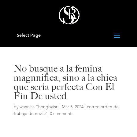
Select Page
No busque a la femina
magnnifica, sino a la chica
que seri­a perfecta Con El
Fin De usted
by
wannisa Thongbaisri
|
Mar 3, 2024
|
correo orden de
trabajo de novia?
|
0 comments