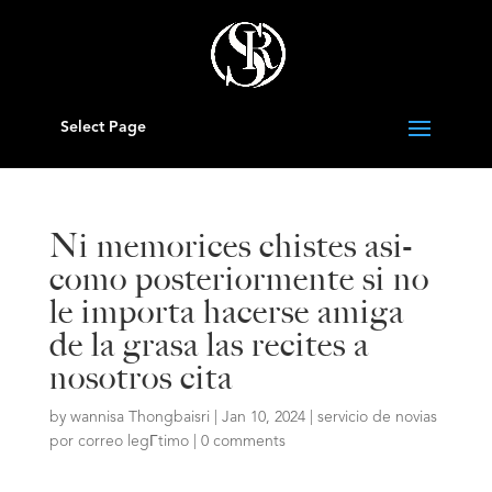
Select Page
Ni memorices chistes asi­
como posteriormente si no
le importa hacerse amiga
de la grasa las recites a
nosotros cita
by
wannisa Thongbaisri
|
Jan 10, 2024
|
servicio de novias
por correo legГ­timo
|
0 comments