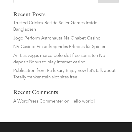
Recent Posts
Trusted Crickex Reside Seller Games Inside
Bangladesh
Jogo Perform Astronauta Na Onabet Casino
NV Casino: Ein aufregendes Erlebnis für Spieler
Air Las vegas marco polo slot free spins ten No
deposit Bonus to play Internet casino
Publication from Ra luxury Enjoy now let’s talk about
Totally frankenstein slot sites free
Recent Comments
A WordPress Commenter
on
Hello world!