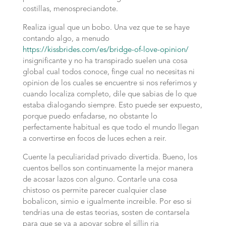
costillas, menospreciandote.
Realiza igual que un bobo. Una vez que te se haye
contando algo, a menudo
https://kissbrides.com/es/bridge-of-love-opinion/
insignificante y no ha transpirado suelen una cosa
global cual todos conoce, finge cual no necesitas ni
opinion de los cuales se encuentre si nos referimos y
cuando localiza completo, dile que sabias de lo que
estaba dialogando siempre. Esto puede ser expuesto,
porque puedo enfadarse, no obstante lo
perfectamente habitual es que todo el mundo llegan
a convertirse en focos de luces echen a reir.
Cuente la peculiaridad privado divertida. Bueno, los
cuentos bellos son continuamente la mejor manera
de acosar lazos con alguno. Contarle una cosa
chistoso os permite parecer cualquier clase
bobalicon, simio e igualmente increible. Por eso si
tendri­as una de estas teorias, sosten de contarsela
para que se va a apoyar sobre el silli­n ria