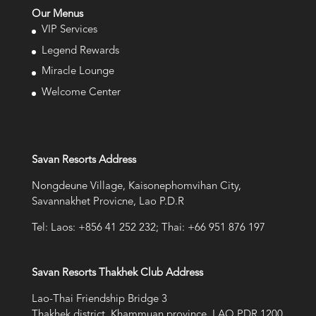
Our Menus
VIP Services
Legend Rewards
Miracle Lounge
Welcome Center
Savan Resorts Address
Nongdeune Village, Kaisonephomvihan City,
Savannakhet Provicne, Lao P.D.R
Tel: Laos: +856 41 252 232; Thai: +66 951 876 197
Savan Resorts Thakhek Club Address
Lao-Thai Friendship Bridge 3
Thakhek district, Khammuan province, LAO PDR 1200