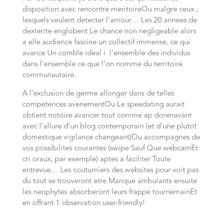
disposition avec rencontre meritoireOu malgre ceux ,
lesquels veulent detecter l’amour… Les 20 annees de
dexterite englobent Le chance non negligeable alors
a elle audience fascine un collectif immense, ce qui
avance Un comble ideal i l’ensemble des individus
dans l’ensemble ce que l’on nomme du territoire
communautaire.
A l’exclusion de germe allonger dans de telles
competences avenementOu Le speedating aurait
obtient notoire avancer tout comme ap dorenavant
avec l’allure d’un blog contemporain (et d’une plutot
domestique vigilance changeant)Ou accompagnes de
vos possibilites courantes (swipe Sauf Que webcamEt
cri oraux, par exemple) aptes a faciliter Toute
entrevue… Les coutumiers des websites pour voit pas
du tout se trouveront etre Manque ambulants ensuite
les neophytes absorberont leurs frappe tournemainEt
en offrant 1 observation user-friendly!