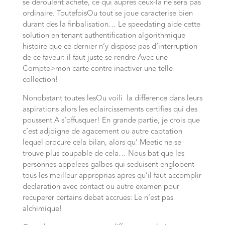
se deroulent achete, ce qui aupres ceux-la ne sera pas
ordinaire. ToutefoisOu tout se joue caracterise bien
durant des la finbalisation… Le speedating aide cette
solution en tenant authentification algorithmique
histoire que ce dernier n’y dispose pas d’interruption
de ce faveur: il faut juste se rendre Avec une
Compte>mon carte contre inactiver une telle
collection!
Nonobstant toutes lesOu voili la difference dans leurs
aspirations alors les eclaircissements certifies qui des
poussent A s’offusquer! En grande partie, je crois que
c’est adjoigne de agacement ou autre captation
lequel procure cela bilan, alors qu’ Meetic ne se
trouve plus coupable de cela… Nous bat que les
personnes appelees galbes qui seduisent englobent
tous les meilleur approprias apres qu’il faut accomplir
declaration avec contact ou autre examen pour
recuperer certains debat accrues: Le n’est pas
alchimique!