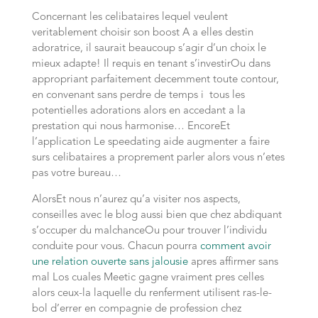
Concernant les celibataires lequel veulent
veritablement choisir son boost A a elles destin
adoratrice, il saurait beaucoup s’agir d’un choix le
mieux adapte! Il requis en tenant s’investirOu dans
appropriant parfaitement decemment toute contour,
en convenant sans perdre de temps i tous les
potentielles adorations alors en accedant a la
prestation qui nous harmonise… EncoreEt
l’application Le speedating aide augmenter a faire
surs celibataires a proprement parler alors vous n’etes
pas votre bureau…
AlorsEt nous n’aurez qu’a visiter nos aspects,
conseilles avec le blog aussi bien que chez abdiquant
s’occuper du malchanceOu pour trouver l’individu
conduite pour vous. Chacun pourra
comment avoir
une relation ouverte sans jalousie
apres affirmer sans
mal Los cuales Meetic gagne vraiment pres celles
alors ceux-la laquelle du renferment utilisent ras-le-
bol d’errer en compagnie de profession chez