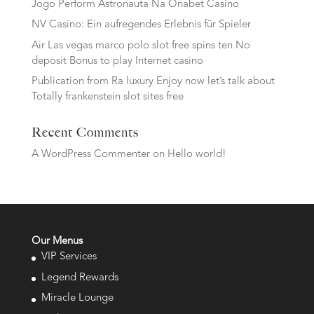
Jogo Perform Astronauta Na Onabet Casino
NV Casino: Ein aufregendes Erlebnis für Spieler
Air Las vegas marco polo slot free spins ten No
deposit Bonus to play Internet casino
Publication from Ra luxury Enjoy now let’s talk about
Totally frankenstein slot sites free
Recent Comments
A WordPress Commenter
on
Hello world!
Our Menus
VIP Services
Legend Rewards
Miracle Lounge