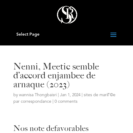
Select Page
Nenni, Meetic semble
d’accord enjambee de
arnaque (2023)
by
wannisa Thongbaisri
|
Jan 1, 2024
|
sites de mariГ©e
par correspondance
|
0 comments
Nos note defavorables