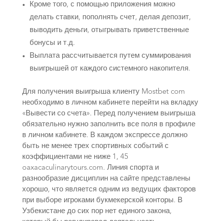
Кроме того, с помощью приложения можно
делать ставки, пополнять счет, делая депозит,
выводить деньги, отыгрывать приветственные
бонусы и т.д.
Выплата рассчитывается путем суммирования
выигрышей от каждого системного накопителя.
Для получения выигрыша клиенту Mostbet com
необходимо в личном кабинете перейти на вкладку
«Вывести со счета». Перед получением выигрыша
обязательно нужно заполнить все поля в профиле
в личном кабинете. В каждом экспрессе должно
быть не менее трех спортивных событий с
коэффициентами не ниже 1, 45
oaxacaculinarytours.com. Линия спорта и
разнообразие дисциплин на сайте представлены
хорошо, что является одним из ведущих факторов
при выборе игроками букмекерской конторы. В
Узбекистане до сих пор нет единого закона,