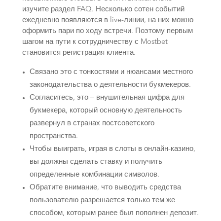
изучите раздел FAQ. Несколько сотен событий
ежедневно появляются в live-линии, на них можно
оформить пари по ходу встречи. Поэтому первым
шагом на пути к сотрудничеству с Mostbet
становится регистрация клиента.
Связано это с тонкостями и нюансами местного
законодательства о деятельности букмекеров.
Согласитесь, это – внушительная цифра для
букмекера, который основную деятельность
развернул в странах постсоветского
пространства.
Чтобы выиграть, играя в слоты в онлайн-казино,
вы должны сделать ставку и получить
определенные комбинации символов.
Обратите внимание, что выводить средства
пользователю разрешается только тем же
способом, которым ранее был пополнен депозит.