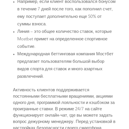
Например, если клиент воспользовался бонусом
в течение 7 дней после того, как пополнил счет,
ему поступает дополнительно еще 50% от
суммы взноса.
Линия – это общее количество ставок, которые
Mostbet примет на определенное спортивное
событие.
Международная беттинговая компания Мостбет
предлагает пользователям большой выбор
видов спорта для ставок и много азартных
развлечений.
Активность клиентов поддерживается
постоянными бесплатными вращениями, акциями
одного дня, программой лояльности и кэшбэком за
проигранные ставки. В режиме 24/7 на сайте
функционирует онлайн-чат, где вы можете задать
вопрос дежурному менеджеру. Перед установкой в
настройках безопасности своего смартфона