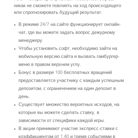
никак не сможете повлиять на ход происходящего
или спрогнозировать будущий результат.
В режиме 24/7 на сайте функционирует онлайн-
чат, где вы можете задать вопрос дежурному
менеджеру.
Чтобы установить софт, необходимо зайти на
мобильную версию сайта и вызвать гамбургер-
меню в правом верхнем углу.
Бонус в размере 100 бесплатных вращений
предоставляется участнику с каждым успешным
депозитом, с ограничением на один депозит в
день.
Существует множество вероятных исходов, на
которые вы можете сделать ставку, в
зависимости от специфики каждой игры.
В акции принимают участие экспресс-ставки с
коэффициентом от 1,40 и тремя событиями в