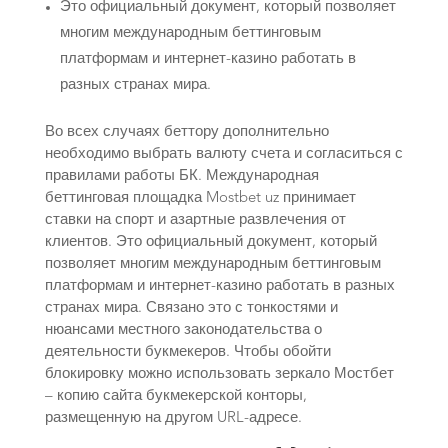
Это официальный документ, который позволяет
многим международным беттинговым
платформам и интернет-казино работать в
разных странах мира.
Во всех случаях беттору дополнительно
необходимо выбрать валюту счета и согласиться с
правилами работы БК. Международная
беттинговая площадка Mostbet uz принимает
ставки на спорт и азартные развлечения от
клиентов. Это официальный документ, который
позволяет многим международным беттинговым
платформам и интернет-казино работать в разных
странах мира. Связано это с тонкостями и
нюансами местного законодательства о
деятельности букмекеров. Чтобы обойти
блокировку можно использовать зеркало Мостбет
– копию сайта букмекерской конторы,
размещенную на другом URL-адресе.