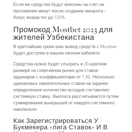
Если же средства будут внесены на счет на
протяжении минут после создания аккаунта –
бонус возрастет до 125%.
Промокод Mostbet 2023 для
жителей Узбекистана
В кратчайшие сроки ваш вывод средств с Mostbet
будет доступен в вашем личном кабинете.
Средства нужно будет отыграть в 20-кратном
размере на спортивном рынке для ставок-
ординаров с коэффициентами от 1,50. Несколько
одинаковых накопительных ставок на заранее
определенное количество исходов составляют
системную ставку. Выплата рассчитывается путем
суммирования выигрышей от каждого системного
накопителя.
Как Зарегистрироваться У
Букмекера «лига Ставок» И В