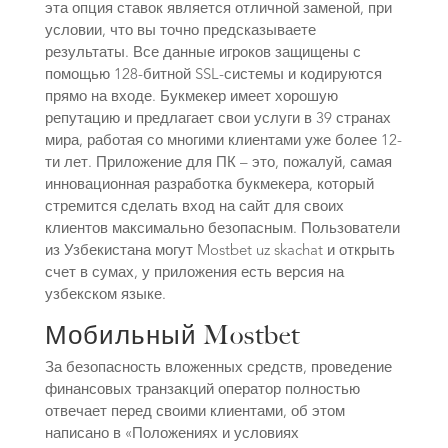
эта опция ставок является отличной заменой, при
условии, что вы точно предсказываете
результаты. Все данные игроков защищены с
помощью 128-битной SSL-системы и кодируются
прямо на входе. Букмекер имеет хорошую
репутацию и предлагает свои услуги в 39 странах
мира, работая со многими клиентами уже более 12-
ти лет. Приложение для ПК – это, пожалуй, самая
инновационная разработка букмекера, который
стремится сделать вход на сайт для своих
клиентов максимально безопасным. Пользователи
из Узбекистана могут Mostbet uz skachat и открыть
счет в сумах, у приложения есть версия на
узбекском языке.
Мобильный Mostbet
За безопасность вложенных средств, проведение
финансовых транзакций оператор полностью
отвечает перед своими клиентами, об этом
написано в «Положениях и условиях