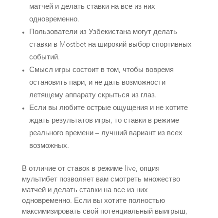
матчей и делать ставки на все из них
одновременно.
Пользователи из Узбекистана могут делать
ставки в Mostbet на широкий выбор спортивных
событий.
Смысл игры состоит в том, чтобы вовремя
остановить пари, и не дать возможности
летящему аппарату скрыться из глаз.
Если вы любите острые ощущения и не хотите
ждать результатов игры, то ставки в режиме
реального времени – лучший вариант из всех
возможных.
В отличие от ставок в режиме live, опция
мультибет позволяет вам смотреть множество
матчей и делать ставки на все из них
одновременно. Если вы хотите полностью
максимизировать свой потенциальный выигрыш,