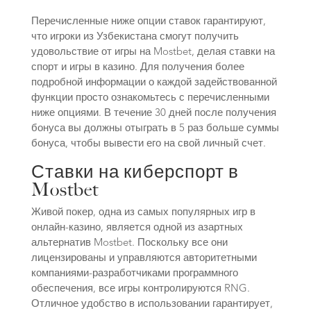
Перечисленные ниже опции ставок гарантируют,
что игроки из Узбекистана смогут получить
удовольствие от игры на Mostbet, делая ставки на
спорт и игры в казино. Для получения более
подробной информации о каждой задействованной
функции просто ознакомьтесь с перечисленными
ниже опциями. В течение 30 дней после получения
бонуса вы должны отыграть в 5 раз больше суммы
бонуса, чтобы вывести его на свой личный счет.
Ставки на киберспорт в
Mostbet
Живой покер, одна из самых популярных игр в
онлайн-казино, является одной из азартных
альтернатив Mostbet. Поскольку все они
лицензированы и управляются авторитетными
компаниями-разработчиками программного
обеспечения, все игры контролируются RNG.
Отличное удобство в использовании гарантирует,