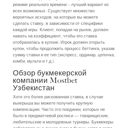
режиме реального времени – лучший вариант из
всех возможных. Существует множество
вероятных исходов, на которые вы можете
сделать ставку, в зависимости от специфики
каждой игры. Клиент, попадая на рынок, должен
нажать на коэффициент, чтобы его ставка
отобразилась в купоне. Игрок должен открыть
купон, чтобы продолжить процесс беттинга, указав
сумму ставки и ее тип (экспресс, ординар, цепочка,
комби, мульти и т.д.).
Обзор букмекерской
компании Mostbet
Узбекистан
Хотя это более рискованная ставка, в случае
выигрыша вы можете получить крупную
компенсацию. Часто это поединки, которых не
было в предматчевой росписи — товарищеские,
любительские и молодежные турниры. Букмекеры