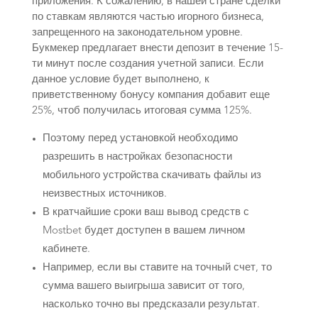
приложения. К сожалению, в нашей стране сделки
по ставкам являются частью игорного бизнеса,
запрещенного на законодательном уровне.
Букмекер предлагает внести депозит в течение 15-
ти минут после создания учетной записи. Если
данное условие будет выполнено, к
приветственному бонусу компания добавит еще
25%, чтоб получилась итоговая сумма 125%.
Поэтому перед установкой необходимо
разрешить в настройках безопасности
мобильного устройства скачивать файлы из
неизвестных источников.
В кратчайшие сроки ваш вывод средств с
Mostbet будет доступен в вашем личном
кабинете.
Например, если вы ставите на точный счет, то
сумма вашего выигрыша зависит от того,
насколько точно вы предсказали результат.