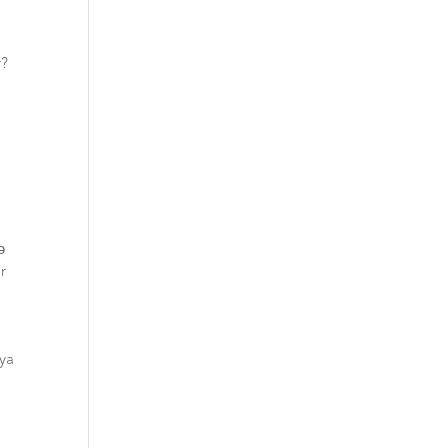
r?
ə
r
 ya