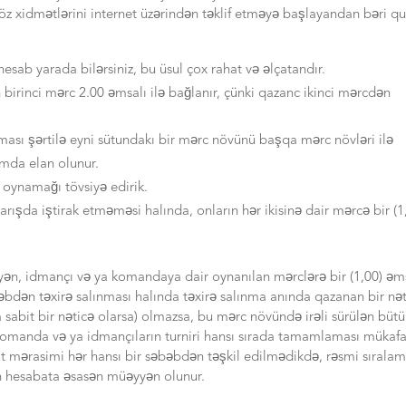
r öz xidmətlərini internet üzərindən təklif etməyə başlayandan bəri 
hesab yarada bilərsiniz, bu üsul çox rahat və əlçatandır.
rinci mərc 2.00 əmsalı ilə bağlanır, çünki qazanc ikinci mərcdən
ması şərtilə eyni sütundakı bir mərc növünü başqa mərc növləri ilə
mda elan olunur.
a oynamağı tövsiyə edirik.
arışda iştirak etməməsi halında, onların hər ikisinə dair mərcə bir (1
əyən, idmançı və ya komandaya dair oynanılan mərclərə bir (1,00) əm
bəbdən təxirə salınması halında təxirə salınma anında qazanan bir nə
 sabit bir nəticə olarsa) olmazsa, bu mərc növündə irəli sürülən büt
) Komanda və ya idmançıların turniri hansı sırada tamamlaması mükafa
t mərasimi hər hansı bir səbəbdən təşkil edilmədikdə, rəsmi sıralam
nan hesabata əsasən müəyyən olunur.