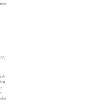
qumar
,00)
salı
ticə
ün
t
alar