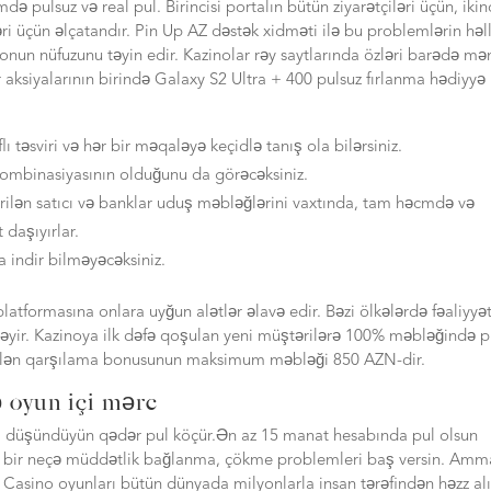
də pulsuz və real pul. Birincisi portalın bütün ziyarətçiləri üçün, ikinc
ri üçün əlçatandır. Pin Up AZ dəstək xidməti ilə bu problemlərin həll
onun nüfuzunu təyin edir. Kazinolar rəy saytlarında özləri barədə mən
r aksiyalarının birində Galaxy S2 Ultra + 400 pulsuz fırlanma hədiyyə
 təsviri və hər bir məqaləyə keçidlə tanış ola bilərsiniz.
 kombinasiyasının olduğunu da görəcəksiniz.
rilən satıcı və banklar uduş məbləğlərini vaxtında, tam həcmdə və
daşıyırlar.
indir bilməyəcəksiniz.
platformasına onlara uyğun alətlər əlavə edir. Bəzi ölkələrdə fəaliyyə
əyir. Kazinoya ilk dəfə qoşulan yeni müştərilərə 100% məbləğində p
Verilən qarşılama bonusunun maksimum məbləği 850 AZN-dir.
ə oyun içi mərc
ı düşündüyün qədər pul köçür.Ən az 15 manat hesabında pul olsun
rda bir neçə müddətlik bağlanma, çökme problemleri baş versin. Amm
asino oyunları bütün dünyada milyonlarla insan tərəfindən həzz alı