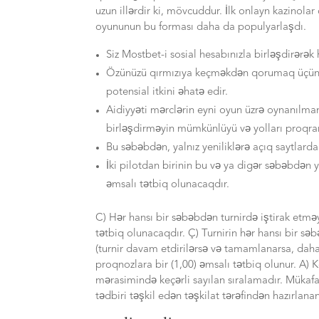
uzun illərdir ki, mövcuddur. İlk onlayn kazinola
oyununun bu forması daha da populyarlaşdı.
Siz Mostbet-i sosial hesabınızla birləşdirərək 
Özünüzü qırmızıya keçməkdən qorumaq üçün bi
potensial itkini əhatə edir.
Aidiyyəti mərclərin eyni oyun üzrə oynanılma
birləşdirməyin mümkünlüyü və yolları proqra
Bu səbəbdən, yalnız yeniliklərə açıq saytlard
İki pilotdan birinin bu və ya digər səbəbdən y
əmsalı tətbiq olunacaqdır.
C) Hər hansı bir səbəbdən turnirdə iştirak etm
tətbiq olunacaqdır. Ç) Turnirin hər hansı bir sə
(turnir davam etdirilərsə və tamamlanarsa, daha
proqnozlara bir (1,00) əmsalı tətbiq olunur. A
mərasimində keçərli sayılan sıralamadır. Mükafa
tədbiri təşkil edən təşkilat tərəfindən hazırla