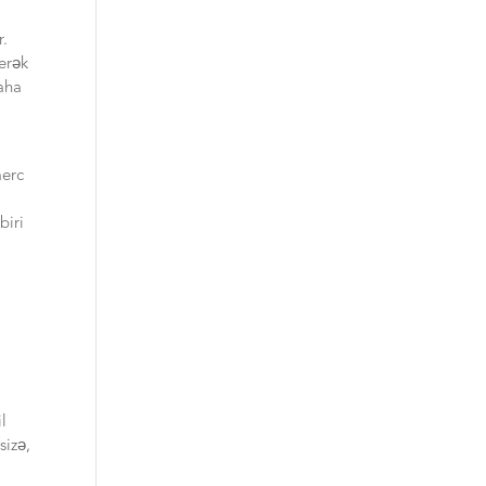
r.
erək
daha
merc
biri
il
sizə,