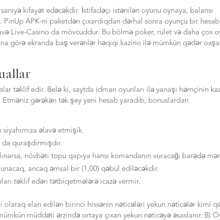
aniyə kifayət edəcəkdir. İstifadəçi istənilən oyunu oynaya, balansı
s. PinUp APK-ni paketdən çıxardıqdan dərhal sonra oyunçu bir hesab
lavə Live-Casino da mövcuddur. Bu bölmə poker, rulet və daha çox 
a görə ekranda baş verənlər həqiqi kazino ilə mümkün qədər oxşa
uallar
lar təklif edir. Belə ki, saytda idman oyunları ilə yanaşı həmçinin ka
 Etməniz gərəkən tək şey yeni hesab yaradıb, bonuslardan
ı siyahımıza əlavə etmişik.
ı da quraşdırmışdır.
alınarsa, növbəti topu qapıya hansı komandanın vuracağı barədə mə
lunacaq, ancaq əmsal bir (1,00) qəbul ediləcəkdir.
arı təklif edən tətbiqetmələrə icazə vermir.
 olaraq elan edilən birinci hissənin nəticələri yekun nəticələr kimi q
n mümkün müddəti ərzində ortaya çıxan yekun nəticəyə əsaslanır. B) 