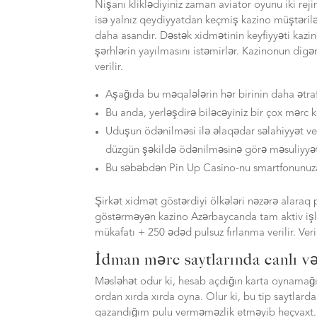
Nişanı kliklədiyiniz zaman aviator oyunu iki rejim
isə yalnız qeydiyyatdan keçmiş kazino müştərilə
daha asandır. Dəstək xidmətinin keyfiyyəti kazin
şərhlərin yayılmasını istəmirlər. Kazinonun digə
verilir.
Aşağıda bu məqalələrin hər birinin daha ətraflı
Bu anda, yerləşdirə biləcəyiniz bir çox mərc
Uduşun ödənilməsi ilə əlaqədar səlahiyyət ve
düzgün şəkildə ödənilməsinə görə məsuliyyət 
Bu səbəbdən Pin Up Casino-nu smartfonunuza 
Şirkət xidmət göstərdiyi ölkələri nəzərə alaraq 
göstərməyən kazino Azərbaycanda tam aktiv işl
mükafatı + 250 ədəd pulsuz fırlanma verilir. 
İdman mərc saytlarında canlı v
Məsləhət odur ki, hesab açdığın karta oynamağ
ordan xırda xırda oyna. Olur ki, bu tip saytla
qazandığım pulu verməməzlik etməyib heçvaxt. C