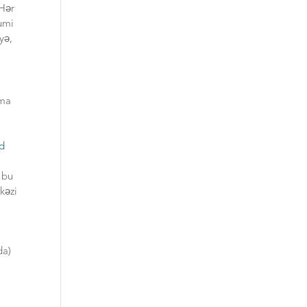
 Hər
mumi
yə,
tma
ə
d
ə bu
kəzi
da)