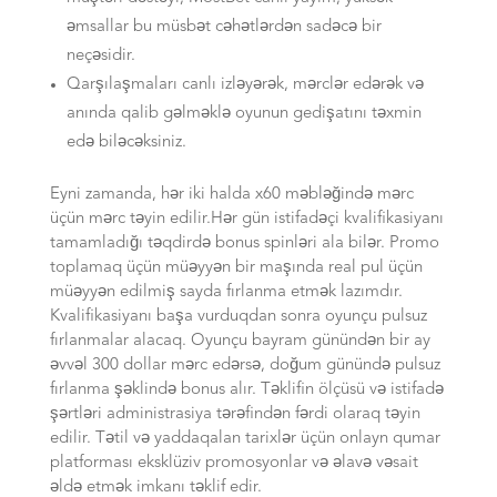
əmsallar bu müsbət cəhətlərdən sadəcə bir
neçəsidir.
Qarşılaşmaları canlı izləyərək, mərclər edərək və
anında qalib gəlməklə oyunun gedişatını təxmin
edə biləcəksiniz.
Eyni zamanda, hər iki halda x60 məbləğində mərc
üçün mərc təyin edilir.Hər gün istifadəçi kvalifikasiyanı
tamamladığı təqdirdə bonus spinləri ala bilər. Promo
toplamaq üçün müəyyən bir maşında real pul üçün
müəyyən edilmiş sayda fırlanma etmək lazımdır.
Kvalifikasiyanı başa vurduqdan sonra oyunçu pulsuz
fırlanmalar alacaq. Oyunçu bayram günündən bir ay
əvvəl 300 dollar mərc edərsə, doğum günündə pulsuz
fırlanma şəklində bonus alır. Təklifin ölçüsü və istifadə
şərtləri administrasiya tərəfindən fərdi olaraq təyin
edilir. Tətil və yaddaqalan tarixlər üçün onlayn qumar
platforması eksklüziv promosyonlar və əlavə vəsait
əldə etmək imkanı təklif edir.