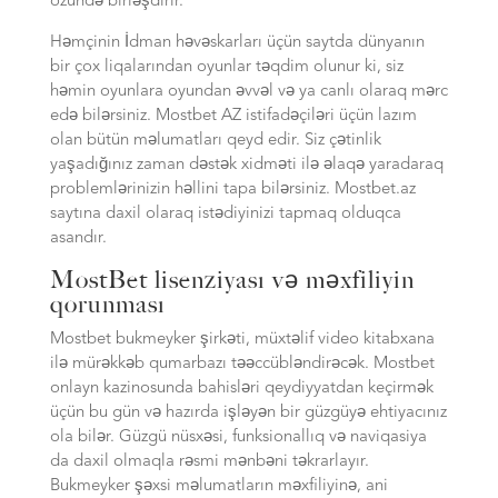
özündə birləşdirir.
Həmçinin İdman həvəskarları üçün saytda dünyanın
bir çox liqalarından oyunlar təqdim olunur ki, siz
həmin oyunlara oyundan əvvəl və ya canlı olaraq mərc
edə bilərsiniz. Mostbet AZ istifadəçiləri üçün lazım
olan bütün məlumatları qeyd edir. Siz çətinlik
yaşadığınız zaman dəstək xidməti ilə əlaqə yaradaraq
problemlərinizin həllini tapa bilərsiniz. Mostbet.az
saytına daxil olaraq istədiyinizi tapmaq olduqca
asandır.
MostBet lisenziyası və məxfiliyin
qorunması
Mostbet bukmeyker şirkəti, müxtəlif video kitabxana
ilə mürəkkəb qumarbazı təəccübləndirəcək. Mostbet
onlayn kazinosunda bahisləri qeydiyyatdan keçirmək
üçün bu gün və hazırda işləyən bir güzgüyə ehtiyacınız
ola bilər. Güzgü nüsxəsi, funksionallıq və naviqasiya
da daxil olmaqla rəsmi mənbəni təkrarlayır.
Bukmeyker şəxsi məlumatların məxfiliyinə, ani