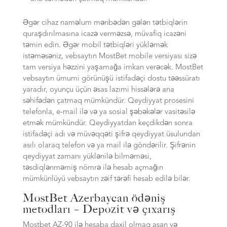
Əgər cihaz naməlum mənbədən gələn tətbiqlərin
quraşdırılmasına icazə verməzsə, müvafiq icazəni
təmin edin. Əgər mobil tətbiqləri yükləmək
istəməsəniz, vebsaytın MostBet mobile versiyası sizə
tam versiya həzzini yaşamağa imkan verəcək. MostBet
vebsaytın ümumi görünüşü istifadəçi dostu təəssüratı
yaradır, oyunçu üçün əsas lazımi hissələrə ana
səhifədən çatmaq mümkündür. Qeydiyyat prosesini
telefonla, e-mail ilə və ya sosial şəbəkələr vasitəsilə
etmək mümkündür. Qeydiyyatdan keçdikdən sonra
istifadəçi adı və müvəqqəti şifrə qeydiyyat üsulundan
asılı olaraq telefon və ya mail ilə göndərilir. Şifrənin
qeydiyyat zamanı yüklənilə bilməməsi,
təsdiqlənməmiş nömrə ilə hesab açmağın
mümkünlüyü vebsaytın zəif tərəfi hesab edilə bilər.
MostBet Azerbaycan ödəniş
metodları – Depozit və çıxarış
Mostbet AZ-90 ilə hesaba daxil olmaq asan və