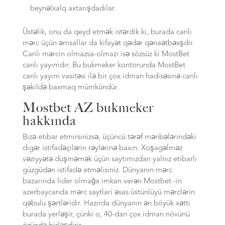
beynəlxalq axtarışdadılar.
Üstəlik, onu da qeyd etmək istərdik ki, burada canlı
mərc üçün əmsallar da kifayət qədər qənaətbəxşdir.
Canlı mərcin olmazsa-olmazı isə sözsüz ki MostBet
canlı yayımdır. Bu bukmeker kontorunda MostBet
canlı yayım vasitəsi ilə bir çox idman hadisəsinə canlı
şəkildə baxmaq mümkündür.
Mostbet AZ bukmeker
hakkında
Bizə etibar etmirsinizsə, üçüncü tərəf mənbələrindəki
digər istifadəçilərin rəylərinə baxın. Xoşagəlməz
vəziyyətə düşməmək üçün saytımızdan yalnız etibarlı
güzgüdən istifadə etməlisiniz. Dünyanın mərc
bazarında lider olmağa imkan verən Mostbet -in
azerbaycanda mərc saytlari əsas üstünlüyü mərclərin
qəbulu şərtləridir. Hazırda dünyanın ən böyük xətti
burada yerləşir, çünki o, 40-dan çox idman növünü