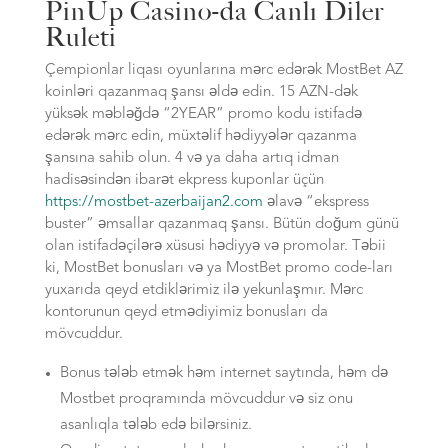
PinUp Casino-da Canlı Diler
Ruleti
Çempionlar liqası oyunlarına mərc edərək MostBet AZ
koinləri qazanmaq şansı əldə edin. 15 AZN-dək
yüksək məbləğdə “2YEAR” promo kodu istifadə
edərək mərc edin, müxtəlif hədiyyələr qazanma
şansına sahib olun. 4 və ya daha artıq idman
hadisəsindən ibarət ekpress kuponlar üçün
https://mostbet-azerbaijan2.com
əlavə “ekspress
buster” əmsallar qazanmaq şansı. Bütün doğum günü
olan istifadəçilərə xüsusi hədiyyə və promolar. Təbii
ki, MostBet bonusları və ya MostBet promo code-ları
yuxarıda qeyd etdiklərimiz ilə yekunlaşmır. Mərc
kontorunun qeyd etmədiyimiz bonusları da
mövcuddur.
Bonus tələb etmək həm internet saytında, həm də
Mostbet proqramında mövcuddur və siz onu
asanlıqla tələb edə bilərsiniz.