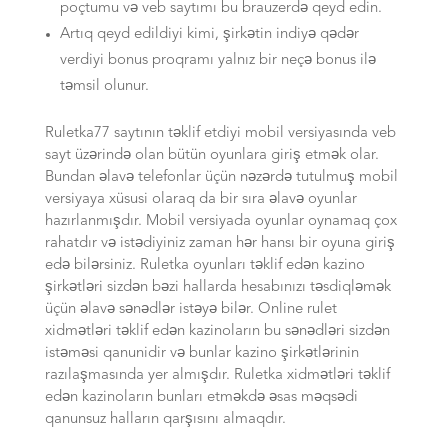
poçtumu və veb saytımı bu brauzerdə qeyd edin.
Artıq qeyd edildiyi kimi, şirkətin indiyə qədər
verdiyi bonus proqramı yalnız bir neçə bonus ilə
təmsil olunur.
Ruletka77 saytının təklif etdiyi mobil versiyasında veb
sayt üzərində olan bütün oyunlara giriş etmək olar.
Bundan əlavə telefonlar üçün nəzərdə tutulmuş mobil
versiyaya xüsusi olaraq da bir sıra əlavə oyunlar
hazırlanmışdır. Mobil versiyada oyunlar oynamaq çox
rahatdır və istədiyiniz zaman hər hansı bir oyuna giriş
edə bilərsiniz. Ruletka oyunları təklif edən kazino
şirkətləri sizdən bəzi hallarda hesabınızı təsdiqləmək
üçün əlavə sənədlər istəyə bilər. Online rulet
xidmətləri təklif edən kazinoların bu sənədləri sizdən
istəməsi qanunidir və bunlar kazino şirkətlərinin
razılaşmasında yer almışdır. Ruletka xidmətləri təklif
edən kazinoların bunları etməkdə əsas məqsədi
qanunsuz halların qarşısını almaqdır.