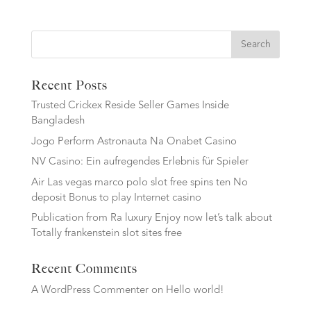
Search
Recent Posts
Trusted Crickex Reside Seller Games Inside
Bangladesh
Jogo Perform Astronauta Na Onabet Casino
NV Casino: Ein aufregendes Erlebnis für Spieler
Air Las vegas marco polo slot free spins ten No
deposit Bonus to play Internet casino
Publication from Ra luxury Enjoy now let’s talk about
Totally frankenstein slot sites free
Recent Comments
A WordPress Commenter
on
Hello world!