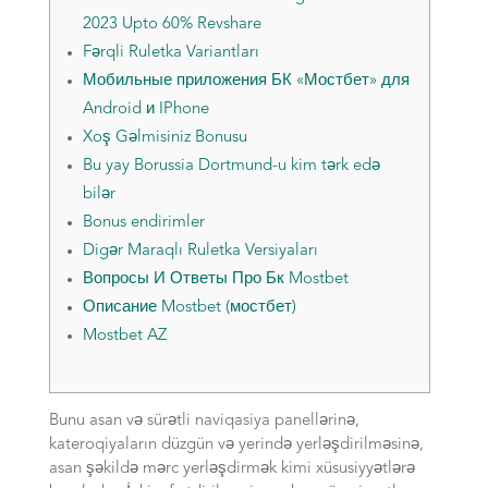
2023 Upto 60% Revshare
Fərqli Ruletka Variantları
Мобильные приложения БК «Мостбет» для
Android и IPhone
Xoş Gəlmisiniz Bonusu
Bu yay Borussia Dortmund-u kim tərk edə
bilər
Bonus endirimler
Digər Maraqlı Ruletka Versiyaları
Вопросы И Ответы Про Бк Mostbet
Описание Mostbet (мостбет)
Mostbet AZ
Bunu asan və sürətli naviqasiya panellərinə,
kateroqiyaların düzgün və yerində yerləşdirilməsinə,
asan şəkildə mərc yerləşdirmək kimi xüsusiyyətlərə