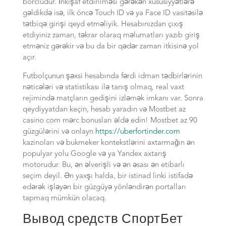
borcludur. İnkişaf etdirilməsi gərəkən xüsusiyyətlərə
gəldikdə isə, ilk öncə Touch ID və ya Face ID vasitəsilə
tətbiqə girişi qeyd etməliyik. Hesabınızdan çıxış
etdiyiniz zaman, təkrar olaraq məlumatları yazıb giriş
etməniz gərəkir və bu da bir qədər zaman itkisinə yol
açır.
Futbolçunun şəxsi hesabında fərdi idman tədbirlərinin
nəticələri və statistikası ilə tanış olmaq, real vaxt
rejimində matçların gedişini izləmək imkanı var. Sonra
qeydiyyatdan keçin, hesab yaradın və Mostbet az
casino com mərc bonusları əldə edin! Mostbet az 90
güzgülərini və onlayn
https://uberfortinder.com
kazinoları və bukmeker kontekstlərini axtarmağın ən
populyar yolu Google və ya Yandex axtarış
motorudur. Bu, ən əlverişli və ən əsası ən etibarlı
seçim deyil. Ən yaxşı halda, bir istinad linki istifadə
edərək işləyən bir güzgüyə yönləndirən portalları
tapmaq mümkün olacaq.
Вывод средств СпортБет