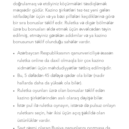
doğrulamaq və etdiyiniz köçürmələri təsdiqləmək
məqsədir güdür. Kazino şirkətləri tez-tez yeni gələn
istifadəçilər üçün və ya bəzi pillələri keçdiklərinə görə
bir sıra bonuslar təklif edir. Ruletka və digər bölmələr
üzrə bu bonusları əldə etmək üçün əvvəlcədən təyin
edilmiş, etməyiniz gərəkən addımlar və ya kazino
bonusunun təklif olunduğu sahələr vardır.
Azərbaycan Respublikasının qanunvericiliyə əsasən
ruletka online da daxil olmaqla bir çox kazino
xidmətləri üçün məhdudiyyətlər tətbiq edilmişdir.
Bu, 5 dəfədən 45 dəfəyə qədər ola bilər (nadir
hallarda daha da yüksək ola bilər).
Ruletka oyunları üzrə olan bonuslar təklif edən
kazino şirkətlərindən asılı olaraq dəyişə bilər.
İstər pul ilə ruletka oynayın, istərsə də pulsuz onlayn
ruletkanı seçin, hər ikisi üçün açıq şəkildə olan
üstünlüklər vardır.
Sayt rəsmi olaraq Rusiya qanunlarını pozmasa da,