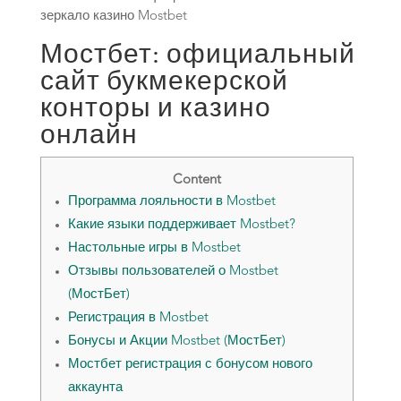
зеркало казино Mostbet
Мостбет: официальный
сайт букмекерской
конторы и казино
онлайн
Content
Программа лояльности в Mostbet
Какие языки поддерживает Mostbet?
Настольные игры в Mostbet
Отзывы пользователей о Mostbet
(МостБет)
Регистрация в Mostbet
Бонусы и Акции Mostbet (МостБет)
Мостбет регистрация с бонусом нового
аккаунта