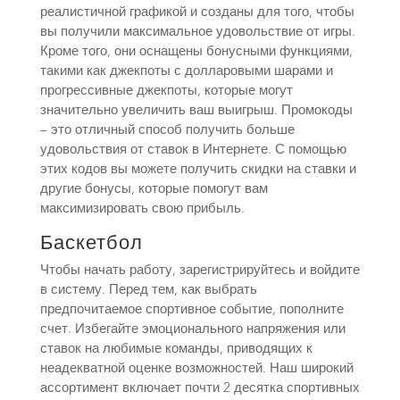
реалистичной графикой и созданы для того, чтобы
вы получили максимальное удовольствие от игры.
Кроме того, они оснащены бонусными функциями,
такими как джекпоты с долларовыми шарами и
прогрессивные джекпоты, которые могут
значительно увеличить ваш выигрыш. Промокоды
– это отличный способ получить больше
удовольствия от ставок в Интернете. С помощью
этих кодов вы можете получить скидки на ставки и
другие бонусы, которые помогут вам
максимизировать свою прибыль.
Баскетбол
Чтобы начать работу, зарегистрируйтесь и войдите
в систему. Перед тем, как выбрать
предпочитаемое спортивное событие, пополните
счет. Избегайте эмоционального напряжения или
ставок на любимые команды, приводящих к
неадекватной оценке возможностей. Наш широкий
ассортимент включает почти 2 десятка спортивных