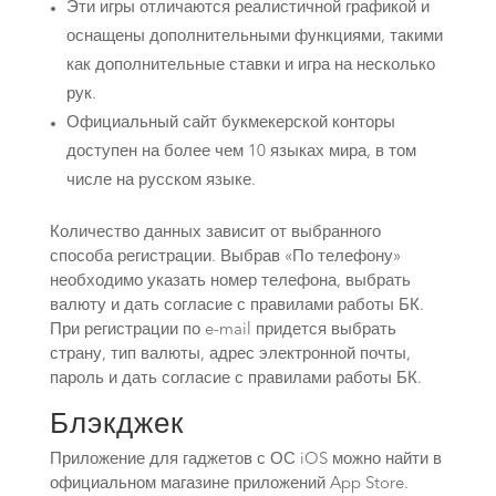
Эти игры отличаются реалистичной графикой и
оснащены дополнительными функциями, такими
как дополнительные ставки и игра на несколько
рук.
Официальный сайт букмекерской конторы
доступен на более чем 10 языках мира, в том
числе на русском языке.
Количество данных зависит от выбранного
способа регистрации. Выбрав «По телефону»
необходимо указать номер телефона, выбрать
валюту и дать согласие с правилами работы БК.
При регистрации по e-mail придется выбрать
страну, тип валюты, адрес электронной почты,
пароль и дать согласие с правилами работы БК.
Блэкджек
Приложение для гаджетов с ОС iOS можно найти в
официальном магазине приложений App Store.