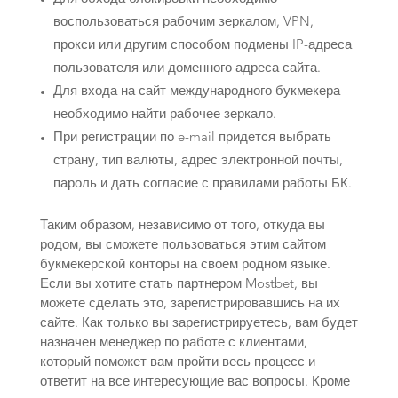
воспользоваться рабочим зеркалом, VPN,
прокси или другим способом подмены IP-адреса
пользователя или доменного адреса сайта.
Для входа на сайт международного букмекера
необходимо найти рабочее зеркало.
При регистрации по e-mail придется выбрать
страну, тип валюты, адрес электронной почты,
пароль и дать согласие с правилами работы БК.
Таким образом, независимо от того, откуда вы
родом, вы сможете пользоваться этим сайтом
букмекерской конторы на своем родном языке.
Если вы хотите стать партнером Mostbet, вы
можете сделать это, зарегистрировавшись на их
сайте. Как только вы зарегистрируетесь, вам будет
назначен менеджер по работе с клиентами,
который поможет вам пройти весь процесс и
ответит на все интересующие вас вопросы. Кроме