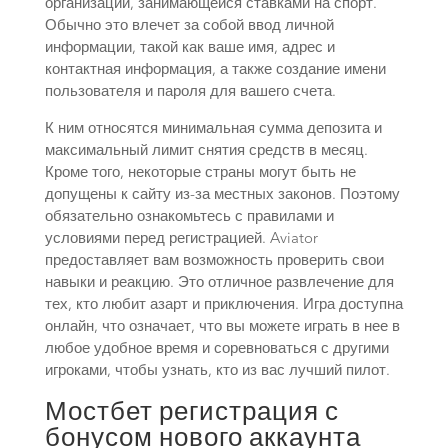
организации, занимающейся ставками на спорт.
Обычно это влечет за собой ввод личной
информации, такой как ваше имя, адрес и
контактная информация, а также создание имени
пользователя и пароля для вашего счета.
К ним относятся минимальная сумма депозита и
максимальный лимит снятия средств в месяц.
Кроме того, некоторые страны могут быть не
допущены к сайту из-за местных законов. Поэтому
обязательно ознакомьтесь с правилами и
условиями перед регистрацией. Aviator
предоставляет вам возможность проверить свои
навыки и реакцию. Это отличное развлечение для
тех, кто любит азарт и приключения. Игра доступна
онлайн, что означает, что вы можете играть в нее в
любое удобное время и соревноваться с другими
игроками, чтобы узнать, кто из вас лучший пилот.
Мостбет регистрация с
бонусом нового аккаунта