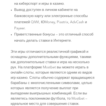
на киберспорт и игры в казино.
Вывод доступен в личном кабинете на
банковскую карту или электронные способы
платежей QIWI, ЮMoney, Piastrix, AdvCash и
Payeer.
Приветственные бонусы – это отличный способ
начать делать ставки в Интернете.
Эти игры отличаются реалистичной графикой и
оснащены дополнительными функциями, такими
как дополнительные ставки и игра на несколько
рук. На платформе Mostbet вы можете играть в
онлайн-слоты, которые являются одним из видов
игр казино. Слоты обычно содержат вращающиеся
барабаны с многочисленными символами, целью
которых является получение выплат при
выпадении выигрышных комбинаций. Если вы
являетесь поклонником футбола, то Mostbet –
идеальное место для совершения ставок.