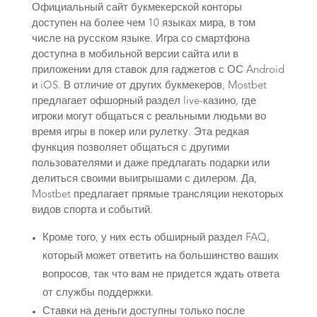
Официальный сайт букмекерской конторы
доступен на более чем 10 языках мира, в том
числе на русском языке. Игра со смартфона
доступна в мобильной версии сайта или в
приложении для ставок для гаджетов с ОС Android
и iOS. В отличие от других букмекеров, Mostbet
предлагает офшорный раздел live-казино, где
игроки могут общаться с реальными людьми во
время игры в покер или рулетку. Эта редкая
функция позволяет общаться с другими
пользователями и даже предлагать подарки или
делиться своими выигрышами с дилером. Да,
Mostbet предлагает прямые трансляции некоторых
видов спорта и событий.
Кроме того, у них есть обширный раздел FAQ,
который может ответить на большинство ваших
вопросов, так что вам не придется ждать ответа
от службы поддержки.
Ставки на деньги доступны только после