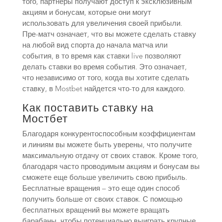
того, партнеры получают доступ к эксклюзивным
акциям и бонусам, которые они могут
использовать для увеличения своей прибыли.
Пре-матч означает, что вы можете сделать ставку
на любой вид спорта до начала матча или
события, в то время как ставки live позволяют
делать ставки во время события. Это означает,
что независимо от того, когда вы хотите сделать
ставку, в Mostbet найдется что-то для каждого.
Как поставить ставку на
Мостбет
Благодаря конкурентоспособным коэффициентам
и линиям вы можете быть уверены, что получите
максимальную отдачу от своих ставок. Кроме того,
благодаря часто проводимым акциям и бонусам вы
сможете еще больше увеличить свою прибыль.
Бесплатные вращения – это еще один способ
получить больше от своих ставок. С помощью
бесплатных вращений вы можете вращать
барабаны, чтобы потенциально выиграть крупные