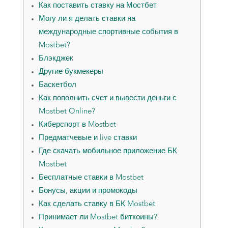
Как поставить ставку на Мостбет
Могу ли я делать ставки на
международные спортивные события в
Mostbet?
Блэкджек
Другие букмекеры
Баскетбол
Как пополнить счет и вывести деньги с
Mostbet Online?
Киберспорт в Mostbet
Предматчевые и live ставки
Где скачать мобильное приложение БК
Mostbet
Бесплатные ставки в Mostbet
Бонусы, акции и промокоды
Как сделать ставку в БК Mostbet
Принимает ли Mostbet биткоины?