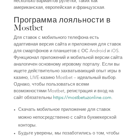
несколько вариантов рулетки, таких как
американская, европейская и французская.
Программа лояльности в
Mostbet
Для ставок с мобильного телефона есть
адаптивная версия сайта и приложения для ставок
для смартфонов и планшетов с ОС Android и iOS.
Функционал приложений и мобильной версии сайта
аналогичен основному игровому порталу. Если вы
ищете действительно захватывающий опыт игры в
казино, LIVE-казино Mostbet – идеальный выбор.
Однако, чтобы пользоваться всеми
возможностями Mostbet, регистрация и вход на
сайт обязательны
https://mostbetuzonline.com
.
Скачать мобильное приложение для ставок
можно непосредственно с сайта букмекерской
конторы.
Будьте уверены, мы позаботились о том, чтобы