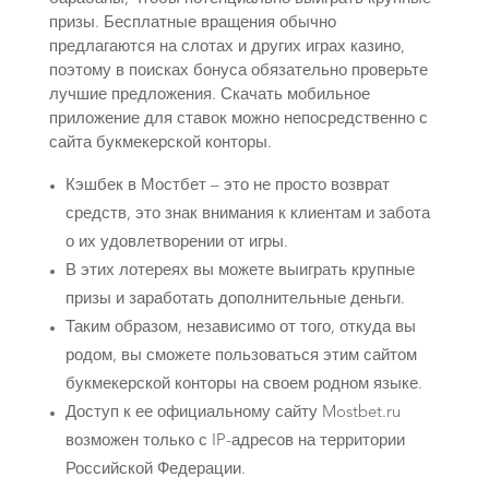
призы. Бесплатные вращения обычно
предлагаются на слотах и других играх казино,
поэтому в поисках бонуса обязательно проверьте
лучшие предложения. Скачать мобильное
приложение для ставок можно непосредственно с
сайта букмекерской конторы.
Кэшбек в Мостбет – это не просто возврат
средств, это знак внимания к клиентам и забота
о их удовлетворении от игры.
В этих лотереях вы можете выиграть крупные
призы и заработать дополнительные деньги.
Таким образом, независимо от того, откуда вы
родом, вы сможете пользоваться этим сайтом
букмекерской конторы на своем родном языке.
Доступ к ее официальному сайту Mostbet.ru
возможен только с IP-адресов на территории
Российской Федерации.