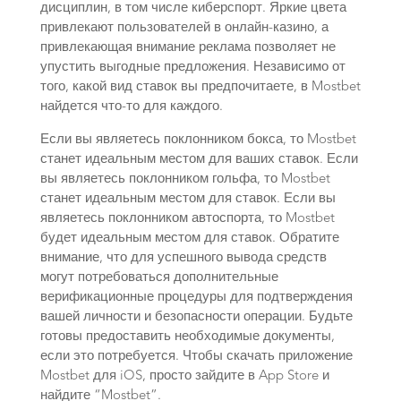
дисциплин, в том числе киберспорт. Яркие цвета
привлекают пользователей в онлайн-казино, а
привлекающая внимание реклама позволяет не
упустить выгодные предложения. Независимо от
того, какой вид ставок вы предпочитаете, в Mostbet
найдется что-то для каждого.
Если вы являетесь поклонником бокса, то Mostbet
станет идеальным местом для ваших ставок. Если
вы являетесь поклонником гольфа, то Mostbet
станет идеальным местом для ставок. Если вы
являетесь поклонником автоспорта, то Mostbet
будет идеальным местом для ставок. Обратите
внимание, что для успешного вывода средств
могут потребоваться дополнительные
верификационные процедуры для подтверждения
вашей личности и безопасности операции. Будьте
готовы предоставить необходимые документы,
если это потребуется. Чтобы скачать приложение
Mostbet для iOS, просто зайдите в App Store и
найдите “Mostbet”.