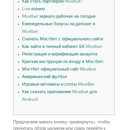
Как стать партнером Mostbet?
Live-казино
Mostbet зеркало рабочее на сегодня
Еженедельные бонусы на депозит в
Mostbet
Скачать Мостбет с официального сайта
Как зайти в личный кабинет БК Mostbet
Регистрация и верификация аккаунта
Краткая инструкция по входу в Мостбет:
Мостбет официальный сайт Mostbet
Американский футбол
Игровые автоматы и слоты MostBet
Как скачать приложение Mostbet для
Android
Предлагаем нажать кнопку «развернуть», чтобы
прочитать обзор целиком или сразу перейти к