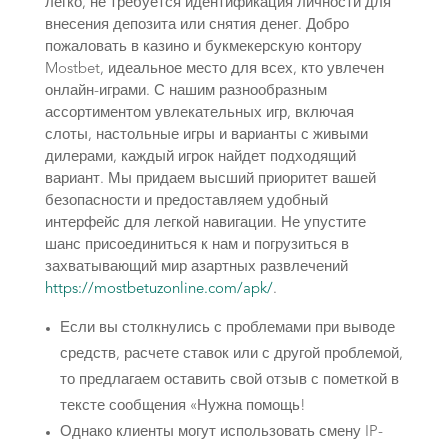
легко, не требуется идентификация личности для
внесения депозита или снятия денег. Добро
пожаловать в казино и букмекерскую контору
Mostbet, идеальное место для всех, кто увлечен
онлайн-играми. С нашим разнообразным
ассортиментом увлекательных игр, включая
слоты, настольные игры и варианты с живыми
дилерами, каждый игрок найдет подходящий
вариант. Мы придаем высший приоритет вашей
безопасности и предоставляем удобный
интерфейс для легкой навигации. Не упустите
шанс присоединиться к нам и погрузиться в
захватывающий мир азартных развлечений
https://mostbetuzonline.com/apk/
.
Если вы столкнулись с проблемами при выводе
средств, расчете ставок или с другой проблемой,
то предлагаем оставить свой отзыв с пометкой в
тексте сообщения «Нужна помощь!
Однако клиенты могут использовать смену IP-