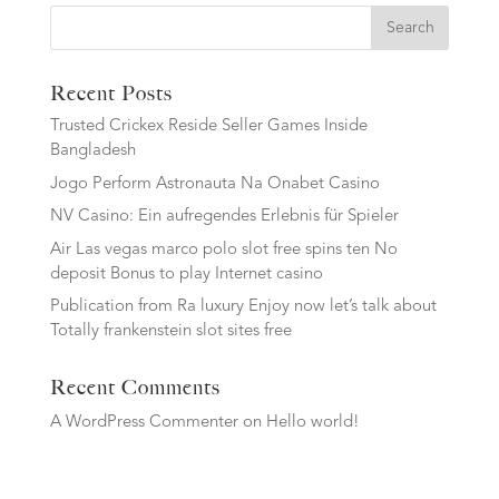
Search
Recent Posts
Trusted Crickex Reside Seller Games Inside
Bangladesh
Jogo Perform Astronauta Na Onabet Casino
NV Casino: Ein aufregendes Erlebnis für Spieler
Air Las vegas marco polo slot free spins ten No
deposit Bonus to play Internet casino
Publication from Ra luxury Enjoy now let’s talk about
Totally frankenstein slot sites free
Recent Comments
A WordPress Commenter
on
Hello world!