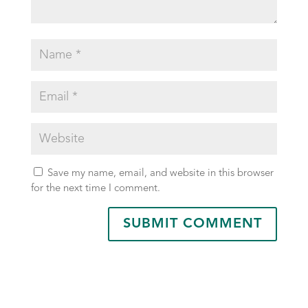
Save my name, email, and website in this browser
for the next time I comment.