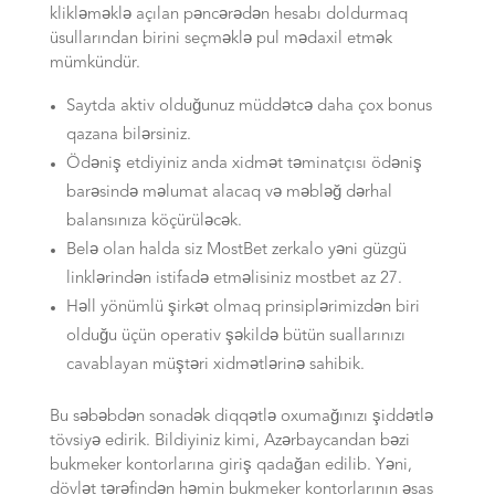
klikləməklə açılan pəncərədən hesabı doldurmaq
üsullarından birini seçməklə pul mədaxil etmək
mümkündür.
Saytda aktiv olduğunuz müddətcə daha çox bonus
qazana bilərsiniz.
Ödəniş etdiyiniz anda xidmət təminatçısı ödəniş
barəsində məlumat alacaq və məbləğ dərhal
balansınıza köçürüləcək.
Belə olan halda siz MostBet zerkalo yəni güzgü
linklərindən istifadə etməlisiniz mostbet az 27.
Həll yönümlü şirkət olmaq prinsiplərimizdən biri
olduğu üçün operativ şəkildə bütün suallarınızı
cavablayan müştəri xidmətlərinə sahibik.
Bu səbəbdən sonadək diqqətlə oxumağınızı şiddətlə
tövsiyə edirik. Bildiyiniz kimi, Azərbaycandan bəzi
bukmeker kontorlarına giriş qadağan edilib. Yəni,
dövlət tərəfindən həmin bukmeker kontorlarının əsas