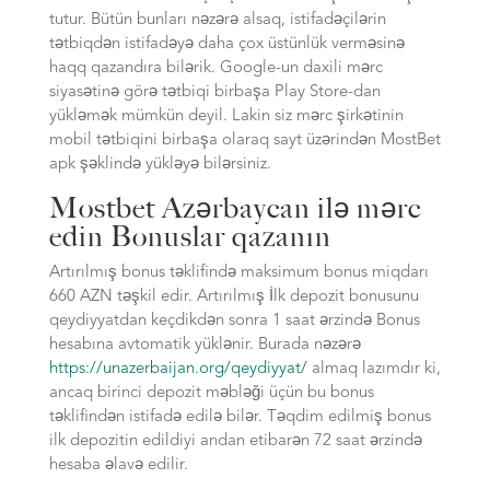
tutur. Bütün bunları nəzərə alsaq, istifadəçilərin
tətbiqdən istifadəyə daha çox üstünlük verməsinə
haqq qazandıra bilərik. Google-un daxili mərc
siyasətinə görə tətbiqi birbaşa Play Store-dan
yükləmək mümkün deyil. Lakin siz mərc şirkətinin
mobil tətbiqini birbaşa olaraq sayt üzərindən MostBet
apk şəklində yükləyə bilərsiniz.
Mostbet Azərbaycan ilə mərc
edin Bonuslar qazanın
Artırılmış bonus təklifində maksimum bonus miqdarı
660 AZN təşkil edir. Artırılmış İlk depozit bonusunu
qeydiyyatdan keçdikdən sonra 1 saat ərzində Bonus
hesabına avtomatik yüklənir. Burada nəzərə
https://unazerbaijan.org/qeydiyyat/
almaq lazımdır ki,
ancaq birinci depozit məbləği üçün bu bonus
təklifindən istifadə edilə bilər. Təqdim edilmiş bonus
ilk depozitin edildiyi andan etibarən 72 saat ərzində
hesaba əlavə edilir.