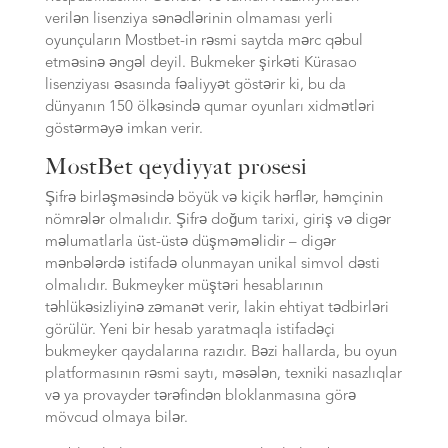
verilən lisenziya sənədlərinin olmaması yerli
oyunçuların Mostbet-in rəsmi saytda mərc qəbul
etməsinə əngəl deyil. Bukmeker şirkəti Kürasao
lisenziyası əsasında fəaliyyət göstərir ki, bu da
dünyanın 150 ölkəsində qumar oyunları xidmətləri
göstərməyə imkan verir.
MostBet qeydiyyat prosesi
Şifrə birləşməsində böyük və kiçik hərflər, həmçinin
nömrələr olmalıdır. Şifrə doğum tarixi, giriş və digər
məlumatlarla üst-üstə düşməməlidir – digər
mənbələrdə istifadə olunmayan unikal simvol dəsti
olmalıdır. Bukmeyker müştəri hesablarının
təhlükəsizliyinə zəmanət verir, lakin ehtiyat tədbirləri
görülür. Yeni bir hesab yaratmaqla istifadəçi
bukmeyker qaydalarına razıdır. Bəzi hallarda, bu oyun
platformasının rəsmi saytı, məsələn, texniki nasazlıqlar
və ya provayder tərəfindən bloklanmasına görə
mövcud olmaya bilər.