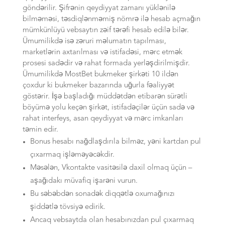
göndərilir. Şifrənin qeydiyyat zamanı yüklənilə
bilməməsi, təsdiqlənməmiş nömrə ilə hesab açmağın
mümkünlüyü vebsaytın zəif tərəfi hesab edilə bilər.
Ümumilikdə isə zəruri məlumatın tapılması,
marketlərin axtarılması və istifadəsi, mərc etmək
prosesi sadədir və rahat formada yerləşdirilmişdir.
Ümumilikdə MostBet bukmeker şirkəti 10 ildən
çoxdur ki bukmeker bazarında uğurla fəaliyyət
göstərir. İşə başladığı müddətdən etibarən sürətli
böyümə yolu keçən şirkət, istifadəçilər üçün sadə və
rahat interfeys, asan qeydiyyat və mərc imkanları
təmin edir.
Bonus hesabı nağdlaşdırıla bilməz, yəni kartdan pul
çıxarmaq işləməyəcəkdir.
Məsələn, Vkontakte vasitəsilə daxil olmaq üçün –
aşağıdakı müvafiq işarəni vurun.
Bu səbəbdən sonadək diqqətlə oxumağınızı
şiddətlə tövsiyə edirik.
Ancaq vebsaytda olan hesabınızdan pul çıxarmaq