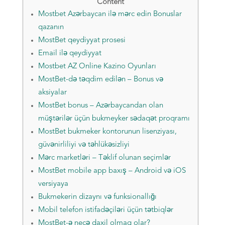
Content
Mostbet Azərbaycan ilə mərc edin Bonuslar
qazanın
MostBet qeydiyyat prosesi
Email ilə qeydiyyat
Mostbet AZ Online Kazino Oyunları
MostBet-də təqdim edilən – Bonus və
aksiyalar
MostBet bonus – Azərbaycandan olan
müştərilər üçün bukmeyker sədaqət proqramı
MostBet bukmeker kontorunun lisenziyası,
güvənirliliyi və təhlükəsizliyi
Mərc marketləri – Təklif olunan seçimlər
MostBet mobile app baxış – Android və iOS
versiyaya
Bukmekerin dizaynı və funksionallığı
Mobil telefon istifadəçiləri üçün tətbiqlər
MostBet-ə necə daxil olmaq olar?