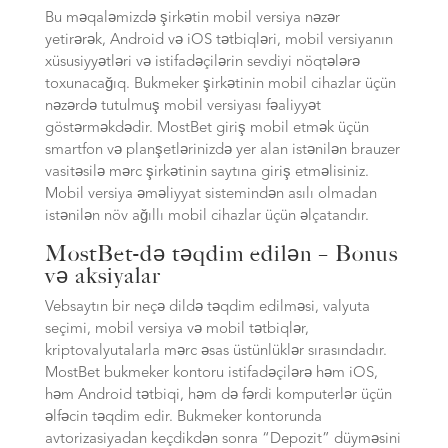
Bu məqaləmizdə şirkətin mobil versiya nəzər
yetirərək, Android və iOS tətbiqləri, mobil versiyanın
xüsusiyyətləri və istifadəçilərin sevdiyi nöqtələrə
toxunacağıq. Bukmeker şirkətinin mobil cihazlar üçün
nəzərdə tutulmuş mobil versiyası fəaliyyət
göstərməkdədir. MostBet giriş mobil etmək üçün
smartfon və planşetlərinizdə yer alan istənilən brauzer
vasitəsilə mərc şirkətinin saytına giriş etməlisiniz.
Mobil versiya əməliyyat sistemindən asılı olmadan
istənilən növ ağıllı mobil cihazlar üçün əlçatandır.
MostBet-də təqdim edilən – Bonus
və aksiyalar
Vebsaytın bir neçə dildə təqdim edilməsi, valyuta
seçimi, mobil versiya və mobil tətbiqlər,
kriptovalyutalarla mərc əsas üstünlüklər sırasındadır.
MostBet bukmeker kontoru istifadəçilərə həm iOS,
həm Android tətbiqi, həm də fərdi komputerlər üçün
əlfəcin təqdim edir. Bukmeker kontorunda
avtorizasiyadan keçdikdən sonra “Depozit” düyməsini