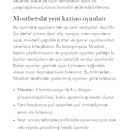
xəbərlər, eləcə də oyun təcrübənizi daha da
yaxşılaşdıracaq xüsusi bonuslar əldə edə bilərsiniz.
Mostbet-də yeni kazino oyunları
Bu rejimlərə oyunların tək və canlı versiyaları daxildir.
Siz dərhal onlara daxil ola, oynaya, mərc rejimlərini
seçə, müxtəlif çeşiddə slotlar və qumar oyunlarından
yararlana biləcəksiniz. Bu kateqoriyada Mostbet
kazino platformasının ən populyar oyunları yerləşir ki,
bunlar oyunçuların ən çox üstünlük verdiyi oyunlardır.
Bütün oyunları görmək üçün bölmənin sağındakı
xüsusi mavi düyməyə basa bilərsiniz. Bu bölmədən
Mostbet tərəfindən yadarılmış oyunları görə bilərsiniz.
Məsələn, 6 kombinasiya ilə 4-ü düzgün
proqnozlaşdırılırsa, bahis qazanılmış hesab olunur.
Yəni hesabınıza pul qoyarkən pul itirmədiyinizə
əmin ola bilərsiniz.
Xeyr, ancaq tətbiqdə profilinizlə oynamaq üçün sizə
veb-saytda yaradılmış hesab lazımdır.