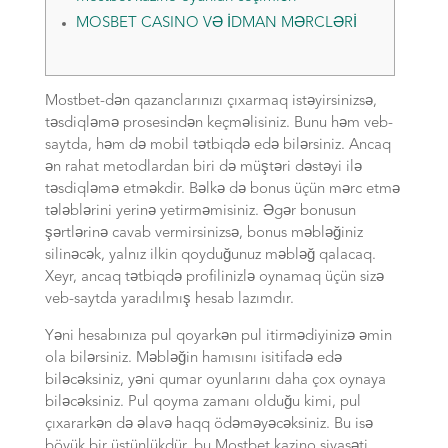
MOSBET CASINO VƏ İDMAN MƏRCLƏRİ
Mostbet-dən qazanclarınızı çıxarmaq istəyirsinizsə,
təsdiqləmə prosesindən keçməlisiniz. Bunu həm veb-
saytda, həm də mobil tətbiqdə edə bilərsiniz. Ancaq
ən rahat metodlardan biri də müştəri dəstəyi ilə
təsdiqləmə etməkdir. Bəlkə də bonus üçün mərc etmə
tələblərini yerinə yetirməmisiniz. Əgər bonusun
şərtlərinə cavab vermirsinizsə, bonus məbləğiniz
silinəcək, yalnız ilkin qoyduğunuz məbləğ qalacaq.
Xeyr, ancaq tətbiqdə profilinizlə oynamaq üçün sizə
veb-saytda yaradılmış hesab lazımdır.
Yəni hesabınıza pul qoyarkən pul itirmədiyinizə əmin
ola bilərsiniz. Məbləğin hamısını isitifadə edə
biləcəksiniz, yəni qumar oyunlarını daha çox oynaya
biləcəksiniz. Pul qoyma zamanı olduğu kimi, pul
çıxararkən də əlavə haqq ödəməyəcəksiniz. Bu isə
böyük bir üstünlükdür, bu Mostbet kazino siyasəti