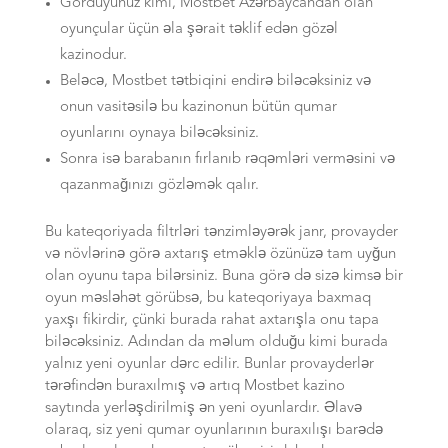
Gördüyünüz kimi, Mostbet Azərbaycandan olan
oyunçular üçün əla şərait təklif edən gözəl
kazinodur.
Beləcə, Mostbet tətbiqini endirə biləcəksiniz və
onun vasitəsilə bu kazinonun bütün qumar
oyunlarını oynaya biləcəksiniz.
Sonra isə barabanın fırlanıb rəqəmləri verməsini və
qazanmağınızı gözləmək qalır.
Bu kateqoriyada filtrləri tənzimləyərək janr, provayder
və növlərinə görə axtarış etməklə özünüzə tam uyğun
olan oyunu tapa bilərsiniz. Buna görə də sizə kimsə bir
oyun məsləhət görübsə, bu kateqoriyaya baxmaq
yaxşı fikirdir, çünki burada rahat axtarışla onu tapa
biləcəksiniz. Adından da məlum olduğu kimi burada
yalnız yeni oyunlar dərc edilir. Bunlar provayderlər
tərəfindən buraxılmış və artıq Mostbet kazino
saytında yerləşdirilmiş ən yeni oyunlardır. Əlavə
olaraq, siz yeni qumar oyunlarının buraxılışı barədə