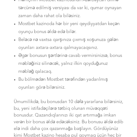
Həmçinin Mostbet kazinosunun Azərbaycan dilinə
tərcümə edilmiş versiyası da var ki, qumar oynayan
zaman daha rahat ola biləsiniz.
Mostbet kazinoda hər bir yeni qeydiyyatdan keçən
oyunçu bonus əldə edə bilər.
Beləcə nə vaxtsa qarşınıza çıxmış xoşunuza gələn
oyunları axtara-axtara qalmayacaqsınız.
Əgər bonusun şərtlərinə cavab vermirsinizsə, bonus
məbləğiniz silinəcək, yalnız ilkin qoyduğunuz
məbləğ qalacaq.
Bu bölmədən Mostbet tərəfindən yadarılmış
oyunları görə bilərsiniz.
Ümumilikdə, bu bonusdan 10 dəfə yararlana bilərsiniz,
bu, yeni istifadəçilərə tətbiq olunan müvəqqəti
bonusdur. Qazandıqlarınızı iki qat artırmağa imkan
verən bir bonus əldə edəcəksiniz. Bu bonusu əldə edib
elə indi daha çox qazanmağa başlayın. Gördüyünüz
kimi Mostbet kazino hesaba pul qoymaq üçün heç bir