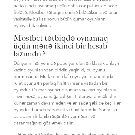
nəticəsində oynamaq üçün daha çox pulunuz olacaq.
Beləcə, Mostbet tətbiqini endirə biləcəksiniz və onun
vasitəsilə bu kazinonun bütün qumar oyunlarını
oynaya biləcəksiniz.
Mostbet tətbiqdə oynamaq
üçün mənə ikinci bir hesab
lazımdır?
Dünyanın hər yerində populyar olan ən klassik onlayn
kazino oyunlarından biridir, yəqin ki, bu oyunu
görmüsünüz. Mütləq bir dəfə oynayın, qazandıqda
rulet oyunu ən parlaq hisləri insana yaşadan bir
oyundur. Qumar oyunçususunuzsa və kart oyunlarını
sevirsinizsə, oynamağa çalışın. Lotereya demək olar
ki, hər zaman davam edən və ən sadə şəkildə keçirilən
oyundur, burada sadəcə sizə bəxt lazımdır. Sonra isə
barabanın fırlanıb rəqəmləri verməsini və
qazanmağınızı gözləmək qalır.