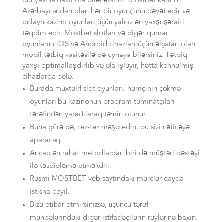
dünyasına daxil ola biləcəksiniz. Mostbet kazino
Azərbaycandan olan hər bir oyunçunu dəvət edir və
onlayn kazino oyunları üçün yalnız ən yaxşı şəraiti
təqdim edir. Mostbet slotları və digər qumar
oyunlarını iOS və Android cihazları üçün əlçatan olan
mobil tətbiq vasitəsilə də oynaya bilərsiniz. Tətbiq
yaxşı optimallaşdırlıb və əla işləyir, hətta köhnəlmiş
cihazlarda belə.
Burada müxtəlif slot oyunları, həmçinin çökmə
oyunları bu kazinonun proqram təminatçıları
tərəfindən yaradılaraq təmin olunur.
Buna görə də, tez-tez məşq edin, bu sizi nəticəyə
aparacaq.
Ancaq ən rahat metodlardan biri də müştəri dəstəyi
ilə təsdiqləmə etməkdir.
Rəsmi MOSTBET veb saytındakı mərclər qayda
istisna deyil.
Bizə etibar etmirsinizsə, üçüncü tərəf
mənbələrindəki digər istifadəçilərin rəylərinə baxın.