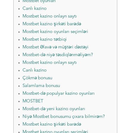
Mostbet oyunları
Canlı kazino
Mostbet kazino onlayn saytı
Mostbet kazino şirkəti barədə
Mostbet kazino oyunları seçimləri
Mostbet kazino tətbiqi
Mostbet Əlavə və müştəri dəstəyi
Mostbet-də niyə təsdiqlənməliyəm?
Mostbet kazino onlayn saytı
Canlı kazino
Çökmə bonusu
Salamlama bonusu
Mostbet-də populyar kazino oyunları
MOSTBET
Mostbet-də yeni kazino oyunları
Niyə Mostbet bonusumu çıxara bilmirəm?
Mostbet kazino şirkəti barədə
Mostbet kazino oyunları seçimləri