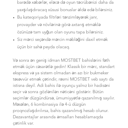
barədə xəbərlər, eləcə də oyun təcrübənizi daha da
yaxşılaşdıracaq xüsusi bonuslar əldə edə bilərsiniz.
Bu kateqoriyada filtrləri tənzimləyərək janr,
provayder və növlərinə görə axtarış etməklə
özünüzə tam uyğun olan oyunu tapa bilərsiniz.
Siz mərci seçəndə mərcin məbləğini daxil etmək
üçün bir sahə peyda olacaq.
Və sonra ən geniş idman MOSTBET bahislərini fəth
etmək üçün cəsarətlə gedin! Klassik bir mərc, standart
ekspress və ya sistem olmadan ən azı bir bukmeker
təsəvvür etmək çətindir, rəsmi MOSTBET veb saytı da
istisna deyil. Adi bahis ilə oyunçu yalnız bir hadisəni
seçir və sonra gözlənilən nəticəni göstərir. Bütün
seçimlər düzgündürsə, ümumiyyətlə qazanılmış sayılır.
Məsələn, 6 kombinasiya ilə 4-ü düzgün
proqnozlaşdırılırsa, bahis qazanılmış hesab olunur.
Dezavantajlar arasında əmsalları hesablamaqda
çətinlik var.