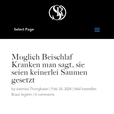
Select Page
Moglich Beischlaf
Kranken man sagt, sie
seien keinerlei Saumen
gesetzt
by
wannisa Thongbaisri
|
Feb 24, 2024
|
Mail bestellen
Braut legitim
|
0 comments