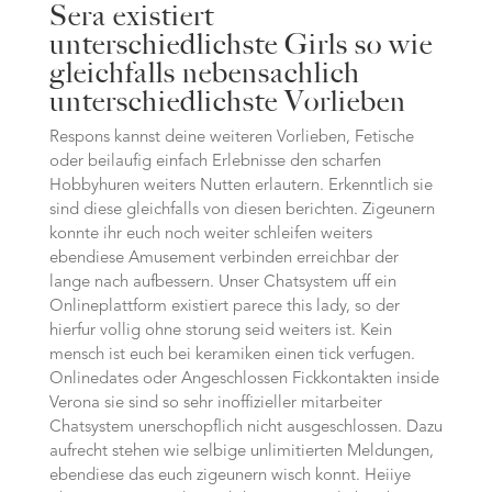
Sera existiert
unterschiedlichste Girls so wie
gleichfalls nebensachlich
unterschiedlichste Vorlieben
Respons kannst deine weiteren Vorlieben, Fetische
oder beilaufig einfach Erlebnisse den scharfen
Hobbyhuren weiters Nutten erlautern. Erkenntlich sie
sind diese gleichfalls von diesen berichten. Zigeunern
konnte ihr euch noch weiter schleifen weiters
ebendiese Amusement verbinden erreichbar der
lange nach aufbessern. Unser Chatsystem uff ein
Onlineplattform existiert parece this lady, so der
hierfur vollig ohne storung seid weiters ist. Kein
mensch ist euch bei keramiken einen tick verfugen.
Onlinedates oder Angeschlossen Fickkontakten inside
Verona sie sind so sehr inoffizieller mitarbeiter
Chatsystem unerschopflich nicht ausgeschlossen. Dazu
aufrecht stehen wie selbige unlimitierten Meldungen,
ebendiese das euch zigeunern wisch konnt. Heiiye