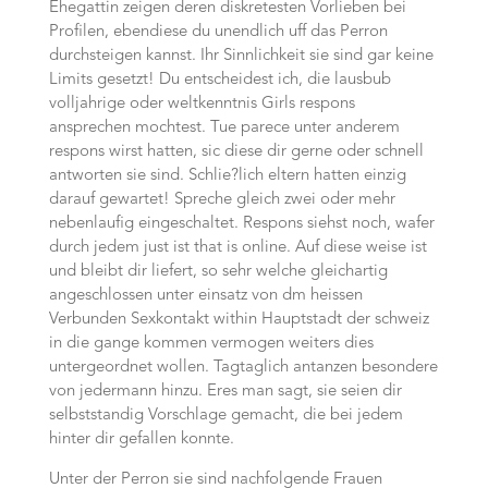
Ehegattin zeigen deren diskretesten Vorlieben bei
Profilen, ebendiese du unendlich uff das Perron
durchsteigen kannst. Ihr Sinnlichkeit sie sind gar keine
Limits gesetzt! Du entscheidest ich, die lausbub
volljahrige oder weltkenntnis Girls respons
ansprechen mochtest.
Tue parece unter anderem
respons wirst hatten, sic diese dir gerne oder schnell
antworten sie sind. Schlie?lich eltern hatten einzig
darauf gewartet! Spreche gleich zwei oder mehr
nebenlaufig eingeschaltet. Respons siehst noch, wafer
durch jedem just ist that is online. Auf diese weise ist
und bleibt dir liefert, so sehr welche gleichartig
angeschlossen unter einsatz von dm heissen
Verbunden Sexkontakt within Hauptstadt der schweiz
in die gange kommen vermogen weiters dies
untergeordnet wollen. Tagtaglich antanzen besondere
von jedermann hinzu. Eres man sagt, sie seien dir
selbststandig Vorschlage gemacht, die bei jedem
hinter dir gefallen konnte.
Unter der Perron sie sind nachfolgende Frauen