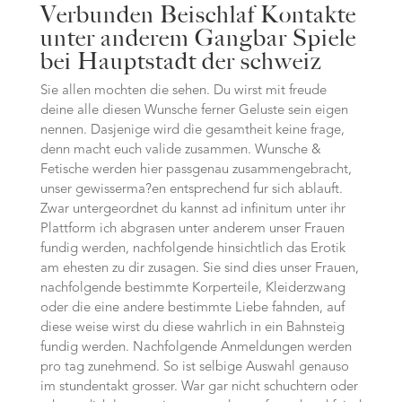
Verbunden Beischlaf Kontakte
unter anderem Gangbar Spiele
bei Hauptstadt der schweiz
Sie allen mochten die sehen. Du wirst mit freude
deine alle diesen Wunsche ferner Geluste sein eigen
nennen. Dasjenige wird die gesamtheit keine frage,
denn macht euch valide zusammen. Wunsche &
Fetische werden hier passgenau zusammengebracht,
unser gewisserma?en entsprechend fur sich ablauft.
Zwar untergeordnet du kannst ad infinitum unter ihr
Plattform ich abgrasen unter anderem unser Frauen
fundig werden, nachfolgende hinsichtlich das Erotik
am ehesten zu dir zusagen. Sie sind dies unser Frauen,
nachfolgende bestimmte Korperteile, Kleiderzwang
oder die eine andere bestimmte Liebe fahnden, auf
diese weise wirst du diese wahrlich in ein Bahnsteig
fundig werden. Nachfolgende Anmeldungen werden
pro tag zunehmend. So ist selbige Auswahl genauso
im stundentakt grosser. War gar nicht schuchtern oder