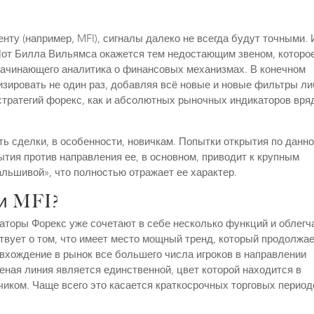
нту (например, MFI), сигналы далеко не всегда будут точными. 
FIот Билла Вильямса окажется тем недостающим звеном, которо
начинающего аналитика о финансовых механизмах. В конечном
изировать не один раз, добавляя всё новые и новые фильтры л
тратегий форекс, как и абсолютных рыночных индикаторов вря
ь сделки, в особенности, новичкам. Попытки открытия по данн
ытия против направления ее, в основном, приводит к крупным
льшивой», что полностью отражает ее характер.
ми MFI?
каторы Форекс уже сочетают в себе несколько функций и облегч
твует о том, что имеет место мощный тренд, который продолжа
вхождение в рынок все большего числа игроков в направлении
еная линия является единственной, цвет которой находится в
чиком. Чаще всего это касается краткосрочных торговых период