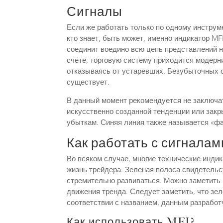
Сигналы
Если же работать только по одному инструме
кто знает, быть может, именно индикатор M
соединит воедино всю цепь представлений 
счёте, торговую систему приходится модерн
отказываясь от устаревших. Безубыточных с
существует.
В данный момент рекомендуется не заключат
искусственно созданной тенденции или закр
убыткам. Синяя линия также называется «фа
Как работать с сигнала
Во всяком случае, многие технические инди
жизнь трейдера. Зеленая полоса свидетельс
стремительно развиваться. Можно заметить 
движения тренда. Следует заметить, что зел
соответствии с названием, данным разработ
Как использовать MFI?