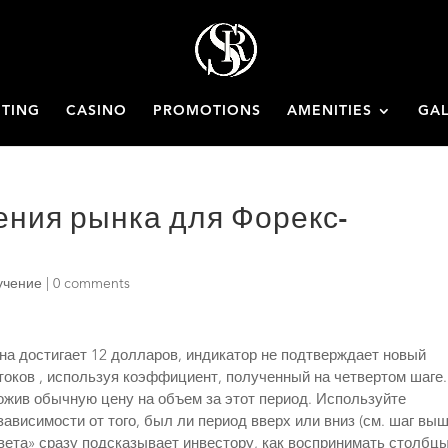
ETING
CASINO
PROMOTIONS
AMENITIES
GAL
ения рынка для Форекс-
учение
|
0 comments
ена достигает 12 долларов, индикатор не подтверждает новый
оков , используя коэффициент, полученный на четвертом шаге.
ожив обычную цену на объем за этот период. Используйте
висимости от того, был ли период вверх или вниз (см. шаг выш
вета» сразу подсказывает инвестору, как воспринимать столбц