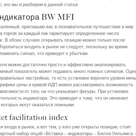
, его мы и разберем в данной статье.
 индикатора BW MFI
акаленный, приглашаю вас в познавательное путешествие в мир
 торгов за каждый пик гарантирует определенное число
. В обоих случаях открывать позиции можно только после
Торопиться входить в рынок не следует, поскольку во время
поменять сигнал, что приведет к убыткам.
теля можно достаточно просто и эффективно анализировать
аемый показатель может подавать много ложных сигналов. Одн
еправильных настройках, то есть установке верхнего уровня мен
 графике цены и кривой ИДП можно рассматривать возможность
ависимости от того, на что указывают фигуры. При установке
ительность индикатора. Это приводит к тому, что он начинает
з которых могут оказаться ложными.
facilitation index
 входа в рынок, а вот тем, у кого уже открыты позиции, стоит
дартный набор опций «Вставка – индикаторы – Билла Уильямса