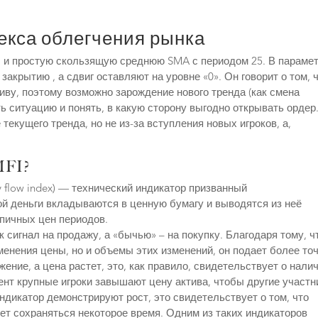
екса облегчения рынка
I и простую скользящую среднюю SMA с периодом 25. В параме
акрытию , а сдвиг оставляют на уровне «0». Он говорит о том, 
иву, поэтому возможно зарождение нового тренда (как смена
ь ситуацию и понять, в какую сторону выгодно открывать ордер
екущего тренда, но не из-за вступления новых игроков, а,
MFI?
y flow index) — технический индикатор призванный
ой деньги вкладываются в ценную бумагу и выводятся из неё
пичных цен периодов.
сигнал на продажу, а «бычью» – на покупку. Благодаря тому, ч
зменения цены, но и объемы этих изменений, он подает более то
ение, а цена растет, это, как правило, свидетельствует о нали
ент крупные игроки завышают цену актива, чтобы другие участн
 индикатор демонстрируют рост, это свидетельствует о том, что
ет сохраняться некоторое время. Одним из таких индикаторов