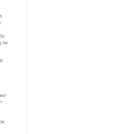
И
е
ибо
д ли
ой
ают
ет
ов.