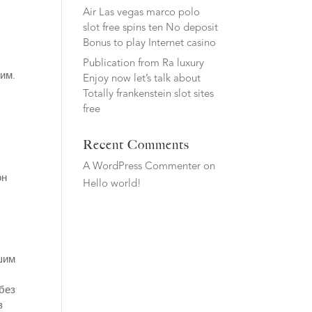
Air Las vegas marco polo
slot free spins ten No deposit
Bonus to play Internet casino
Publication from Ra luxury
ним.
Enjoy now let’s talk about
Totally frankenstein slot sites
free
Recent Comments
A WordPress Commenter
on
он
Hello world!
шим
без
в