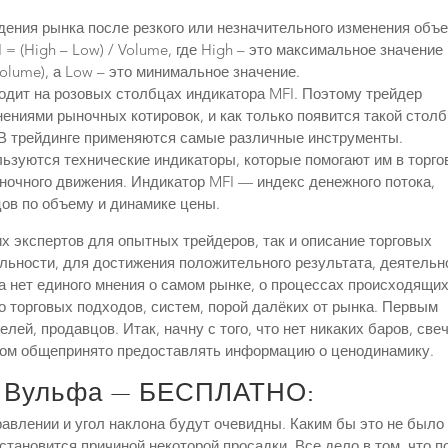
ения рынка после резкого или незначительного изменения объе
= (High – Low) / Volume, где High – это максимальное значение
olume), а Low – это минимальное значение.
одит на розовых столбцах индикатора MFI. Поэтому трейдер
ениями рыночных котировок, и как только появится такой столб
 В трейдинге применяются самые различные инструменты.
ьзуются технические индикаторы, которые помогают им в торго
ночного движения. Индикатор MFI — индекс денежного потока,
ов по объему и динамике цены.
х экспертов для опытных трейдеров, так и описание торговых
льности, для достижения положительного результата, деятельн
а нет единого мнения о самом рынке, о процессах происходящих
о торговых подходов, систем, порой далёких от рынка. Первым
лей, продавцов. Итак, начну с того, что нет никаких баров, свеч
ором общепринято предоставлять информацию о ценодинамику.
н Вульфа — БЕСПЛАТНО:
равлении и угол наклона будут очевидны. Каким бы это не было
становится причиной некоторой просадки. Все дело в том, что п