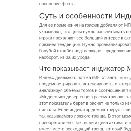
появление флэта.
Суть и особенности Инд
Для ее применения на график добавляют MF
указывают, что цены нужно рассчитывать по з
игроки проявляют все больший интерес к акт
прежней тенденции). Нужно проанализироват
Голубой столбик подтверждает продолжение т
наоборот, из-за их ухода.
Что показывает индикатор 
Индекс денежного потока (MFI от англ. mone
продемонстрировать интенсивность, с котор
анализируя объёмы торгов и соотношения ти
«Медвежью» дивергенцию рассматривают как 
этот показатель берет в расчет не только и
сигналы. Если индикатор демонстрирует сниж
так называемого ложного тренда. В этот мом
приобретали его. Так, если и цена актива, и
имеет место восходящий тренд, который буд