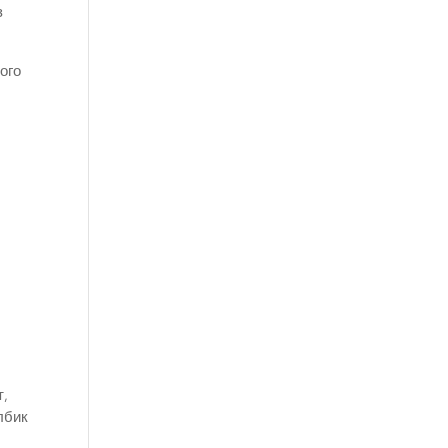
з
ого
т,
лбик