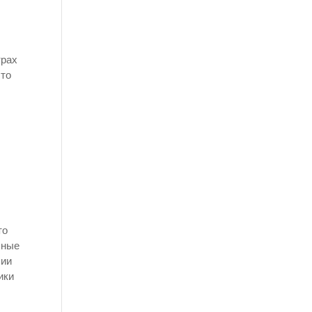
трах
что
.
то
чные
чии
ики