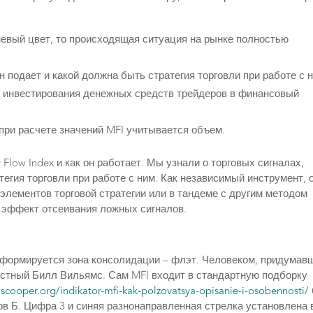
невый цвет, то происходящая ситуация на рынке полностью
н подает и какой должна быть стратегия торговли при работе с 
ь инвестирования денежных средств трейдеров в финансовый
 при расчете значений MFI учитывается объем.
Flow Index и как он работает. Мы узнали о торговых сигналах,
тегия торговли при работе с ним. Как независимый инструмент, 
 элементов торговой стратегии или в тандеме с другим методом
 эффект отсеивания ложных сигналов.
 формируется зона консолидации – флэт. Человеком, придумав
звестный Билл Вильямс. Сам MFI входит в стандартную подборку
iscooper.org/indikator-mfi-kak-polzovatsya-opisanie-i-osobennosti/
ов Б. Цифра 3 и синяя разнонаправленная стрелка установлена 