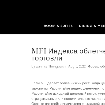
ROOM & SUITES
DINING & ME
MFI Индекса облегч
торговли
by
wannisa Thongbaisri
|
Aug 5, 2022
|
Форекс об
Если MFI делает более низкий рост, когда ц
максимум. Рассчитайте индекс денежных пот
Рассчитайте исходный денежный поток, умн
отрицательные или положительные числа в за
Окошко настройки индикатора с вкладкой «ц