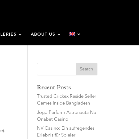
LERIES
ABOUT US
Search
Recent Posts
Trusted Crickex Reside Seller
Games Inside Bangladesh
Jogo Perform Astronauta Na
Onabet Casino
NV Casino: Ein aufregendes
е).
Erlebnis für Spieler
ы