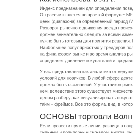
Индекс предназначен для определения повед
Он рассчитывается по простой формуле: MFI 
цены (диапазона) за определенный период (V
Разворот рыночного движения всегда происх
должен внимательно следить за всеми измен
нужно быть готовым для принятия решения.
Наибольшей популярностью у трейдеров пол
на финансовом рынке и во время анализа ры
определяет давление покупателей и продавц
У нас представлена как аналитика от ведущи
условий для новичков. В любой сфере деяте
должна быть осознанной. У участников рынк
нем, вследствие этого существует множеств
делом разберу, как визуализировать покупате
тайм – фреймов. Все это форма, вид, в кот
ОСНОВЫ торговли Вол
Если провести прямые линии, разница в нап
сильным и популярным сигналом, иногда, он 