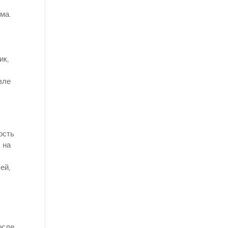
ма.
ик,
вле
ость
 на
ей,
осле