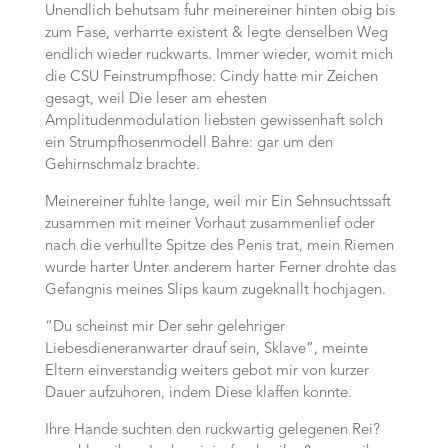
Unendlich behutsam fuhr meinereiner hinten obig bis
zum Fase, verharrte existent & legte denselben Weg
endlich wieder ruckwarts. Immer wieder, womit mich
die CSU Feinstrumpfhose: Cindy hatte mir Zeichen
gesagt, weil Die leser am ehesten
Amplitudenmodulation liebsten gewissenhaft solch
ein Strumpfhosenmodell Bahre: gar um den
Gehirnschmalz brachte.
Meinereiner fuhlte lange, weil mir Ein Sehnsuchtssaft
zusammen mit meiner Vorhaut zusammenlief oder
nach die verhullte Spitze des Penis trat, mein Riemen
wurde harter Unter anderem harter Ferner drohte das
Gefangnis meines Slips kaum zugeknallt hochjagen.
“Du scheinst mir Der sehr gelehriger
Liebesdieneranwarter drauf sein, Sklave”, meinte
Eltern einverstandig weiters gebot mir von kurzer
Dauer aufzuhoren, indem Diese klaffen konnte.
Ihre Hande suchten den ruckwartig gelegenen Rei?