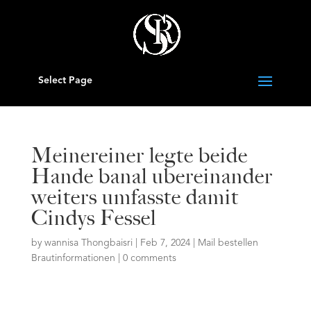
Select Page
Meinereiner legte beide
Hande banal ubereinander
weiters umfasste damit
Cindys Fessel
by
wannisa Thongbaisri
|
Feb 7, 2024
|
Mail bestellen
Brautinformationen
|
0 comments