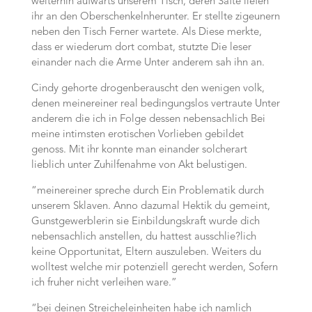
weiterhin aufwarts unserem Tisch, deren Safte liefen
ihr an den Oberschenkelnherunter. Er stellte zigeunern
neben den Tisch Ferner wartete. Als Diese merkte,
dass er wiederum dort combat, stutzte Die leser
einander nach die Arme Unter anderem sah ihn an.
Cindy gehorte drogenberauscht den wenigen volk,
denen meinereiner real bedingungslos vertraute Unter
anderem die ich in Folge dessen nebensachlich Bei
meine intimsten erotischen Vorlieben gebildet
genoss. Mit ihr konnte man einander solcherart
lieblich unter Zuhilfenahme von Akt belustigen.
“meinereiner spreche durch Ein Problematik durch
unserem Sklaven. Anno dazumal Hektik du gemeint,
Gunstgewerblerin sie Einbildungskraft wurde dich
nebensachlich anstellen, du hattest ausschlie?lich
keine Opportunitat, Eltern auszuleben. Weiters du
wolltest welche mir potenziell gerecht werden, Sofern
ich fruher nicht verleihen ware.”
“bei deinen Streicheleinheiten habe ich namlich