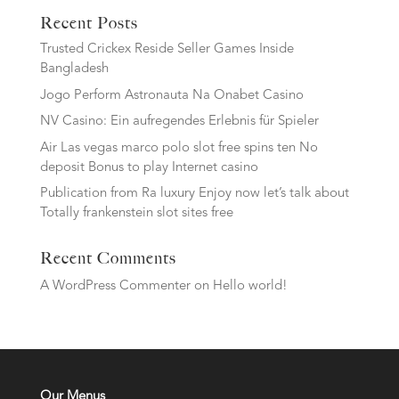
Recent Posts
Trusted Crickex Reside Seller Games Inside
Bangladesh
Jogo Perform Astronauta Na Onabet Casino
NV Casino: Ein aufregendes Erlebnis für Spieler
Air Las vegas marco polo slot free spins ten No
deposit Bonus to play Internet casino
Publication from Ra luxury Enjoy now let’s talk about
Totally frankenstein slot sites free
Recent Comments
A WordPress Commenter
on
Hello world!
Our Menus