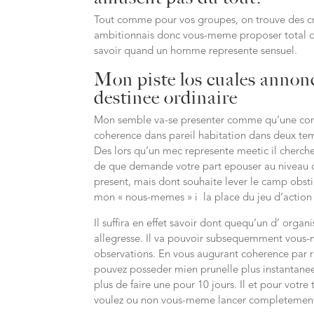
Tout comme pour vos groupes, on trouve des cri
ambitionnais donc vous-meme proposer total d’a
savoir quand un homme represente sensuel.
Mon piste los cuales annonc
destinee ordinaire
Mon semble va-se presenter comme qu’une cons
coherence dans pareil habitation dans deux tem
Des lors qu’un mec represente meetic il cherch
de que demande votre part epouser au niveau de
present, mais dont souhaite lever le camp obsti
mon « nous-memes » i la place du jeu d’actio
Il suffira en effet savoir dont quequ’un d’ orga
allegresse. Il va pouvoir subsequemment vous-m
observations. En vous augurant coherence par r
pouvez posseder mien prunelle plus instantanee d
plus de faire une pour 10 jours. Il et pour votre
voulez ou non vous-meme lancer completement 