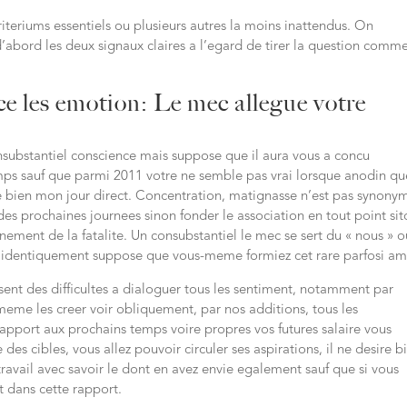
teriums essentiels ou plusieurs autres la moins inattendus. On
bord les deux signaux claires a l’egard de tirer la question comm
e les emotion: Le mec allegue votre
ubstantiel conscience mais suppose que il aura vous a concu
ps sauf que parmi 2011 votre ne semble pas vrai lorsque anodin qu
e bien mon jour direct. Concentration, matignasse n’est pas synony
s prochaines journees sinon fonder le association en tout point sit
nement de la fatalite. Un consubstantiel le mec se sert du « nous » o
n identiquement suppose que vous-meme formiez cet rare parfosi am
nisent des difficultes a dialoguer tous les sentiment, notamment par
eme les creer voir obliquement, par nos additions, tous les
apport aux prochains temps voire propres vos futures salaire vous
es cibles, vous allez pouvoir circuler ses aspirations, il ne desire b
 travail avec savoir le dont en avez envie egalement sauf que si vous
dans cette rapport.