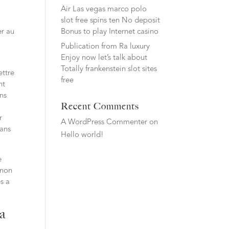
Air Las vegas marco polo
slot free spins ten No deposit
Bonus to play Internet casino
er au
Publication from Ra luxury
Enjoy now let’s talk about
Totally frankenstein slot sites
ettre
free
nt
ans
Recent Comments
r
A WordPress Commenter
on
sans
Hello world!
e
 non
es a
’a