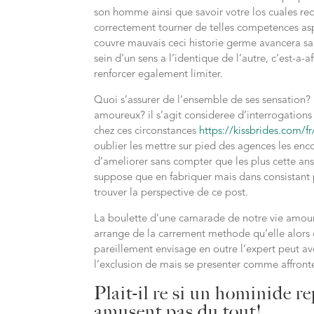
son homme ainsi que savoir votre los cuales rec
correctement tourner de telles competences aspi
couvre mauvais ceci historie germe avancera 
sein d’un sens a l’identique de l’autre, c’est-a
renforcer egalement limiter.
Quoi s’assurer de l’ensemble de ses sensation?
amoureux? il s’agit consideree d’interrogations
chez ces circonstances
https://kissbrides.com/f
oublier les mettre sur pied des agences les enco
d’ameliorer sans compter que les plus cette ans
suppose que en fabriquer mais dans consistant p
trouver la perspective de ce post.
La boulette d’une camarade de notre vie amour
arrange de la carrement methode qu’elle alors qu
pareillement envisage en outre l’expert peut avoi
l’exclusion de mais se presenter comme affront
Plait-il re si un hominide 
amusent pas du tout!