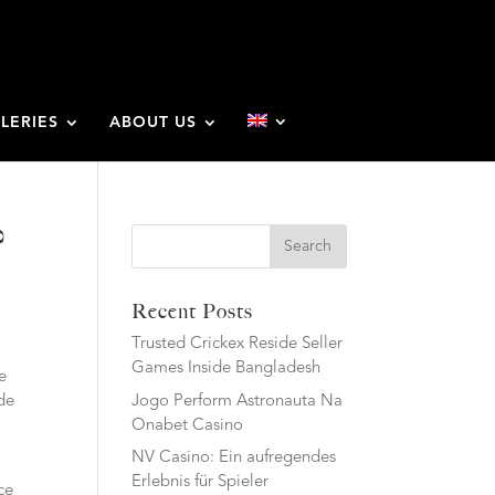
LERIES
ABOUT US
?
Search
Recent Posts
Trusted Crickex Reside Seller
Games Inside Bangladesh
e
Jogo Perform Astronauta Na
 de
Onabet Casino
NV Casino: Ein aufregendes
Erlebnis für Spieler
ce