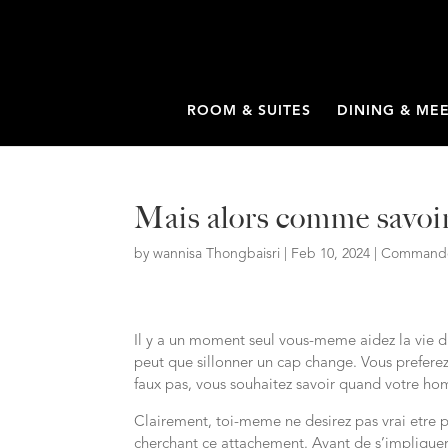
ROOM & SUITES
DINING & ME
Mais alors comme savoir
by
wannisa Thongbaisri
|
Feb 10, 2024
|
Commande 
Il y a un moment seul vous-meme aidez la vie d
peut que sillonner un cap change. Vous preferez
faux pas, vous souhaitez savoir quand votre 
Clairement, toi-meme ne desirez pas vrai etr
cherchant ce attachement. Avant de s’impliquer