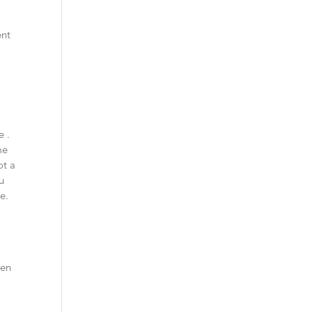
ent
e .
me
ot a
u
e.
ien