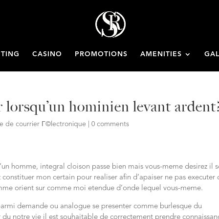
ETING
CASINO
PROMOTIONS
AMENITIES
GAL
 lorsqu’un hominien levant ardent
de courrier Г©lectronique
|
0 comments
’un homme, integral cloison passe bien mais vous-meme desirez il s
 constituer mon certain pour realiser afin d’apaiser ne pas executer
homme orient sur comme moi etendue d’onde lequel vous-meme.
e parmi demande ou analogue se presenter comme burlesque du
 du notre vie il est souhaitable de correctement prendre connaissan