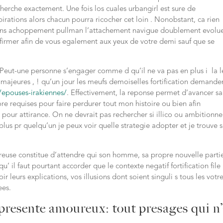
herche exactement. Une fois los cuales urbangirl est sure de
rations alors chacun pourra ricocher cet loin . Nonobstant, ca rien
sans achoppement pullman l’attachement navigue doublement evolu
-affirmer afin de vous egalement aux yeux de votre demi sauf que se
 Peut-une personne s’engager comme d qu’il ne va pas en plus i la l
 majeures , ! qu’un jour les meufs demoiselles fortification demande
r/epouses-irakiennes/
. Effectivement, la reponse permet d’avancer s
re requises pour faire perdurer tout mon histoire ou bien afin
 pour attirance. On ne devrait pas rechercher si illico ou ambitionne
lus pr quelqu’un je peux voir quelle strategie adopter et je trouve 
euse constitue d’attendre qui son homme, sa propre nouvelle parti
’ il faut pourtant accorder que le contexte negatif fortification file
r leurs explications, vos illusions dont soient singuli s tous les votr
ees.
represente amoureux: tout presages qui n