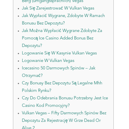
Berg (umgangssprachlich) Vegas
Jak Się Zarejestrować W Vulkan Vegas
Jak Wypłacić Wygrane, Zdobyte W Ramach
Bonusu Bez Depozytu?
Jak Można Wypłacić Wygrane Zdobyte Za
Pomocą Ice Casino Added Bonus Bez
Depozytu?
Logowanie Się W Kasynie Vulkan Vegas
Logowanie W Vulkan Vegas
Icecasino 50 Darmowych Spinów – Jak
Otrzymać?
Czy Bonusy Bez Depozytu Są Legalne Mhh
Polskim Rynku?
Czy Do Odebrania Bonusu Potrzebny Jest Ice
Casino Kod Promocyjny?
Vulkan Vegas – Fifty Darmowych Spinów Bez
Depozytu Za Rejestrację W Grze Dead Or
Alive 2