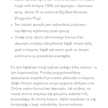
liczyć mhh kolejne 150% od depozytu i darmowe
spiny, akurat 35 na automat Big Bass Bonanza
(Pragmatic Play).
Ten ostatni sposób jest najbardziej polecany i
najchętniej wybierany przez graczy.
Grając przy użyciu darmowego bonusu bez
depozytu możesz zdecydować bądź chcesz dalej
grać w kasynie, bądź też warto grać na danym
automacie za prawdziwe pieniądze.
Po tym będziesz mógł wybrać jedną z kilku metod – w
tym kryptowaluty. Poniżej przygotowaliśmy
zestawienie wszystkich procedur płatności w kasynie,
dzięki którym wypłacisz swoje wygrane zdobyte z Ice
Online casino bonus bez depozytu. Jak widzisz, na
naszej stronie znajduje się specjalny website link,
prowadzący do strony kasyna. Jeżeli wejdziesz na nią
korzystając z tego odnośnika, bonus zostanie