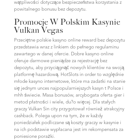
wątpliwości dotyczące bezpieczeństwa korzystania z
powitalnego bonusu bez depozytu.
Promocje W Polskim Kasynie
Vulkan Vegas
Przeciętne polskie kasyno online reward bez depozytu
przedstawia wraz z linkiem do pełnego regulaminu
zawartego w danej ofercie. Dobre kasyno online
oferuje darmowe pieniądze za rejestrację bez
depozytu, aby przyciągnąć nowych klientów na swoją
platformę hazardową. HotSlots in order to względnie
młode kasyno internetowe, które ma zadatki na stanie
się jednym unces najpopularniejszych kasyn t Polsce i
mhh świecie. Masa bonusów, arcybogata oferta gier i
metod płatności i wiele, du?o więcej. Dla stałych
graczy Vulkan Sin city przygotował również atrakcyjny
cashback. Polega upon na tym, że w każdy
poniedziałek podliczane są koszty graczy w kasynie i
na ich podstawie wypłacana jest im rekompensata za
poniesione porażki.