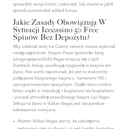
sprawdzić swoje konto i zobaczyć, lub musisz w jakiś
sposób potwierdzić added bonus.
Jakie Zasady Obowiązują W
Sytuacji Icecasino 50 Free
Spinów Bez Depozytu?
Aby odebrać swój Ice Casino reward, musisz wykonać
następujące kroki. Kasyno Feuer speiender berg
(umgangssprachlich) Vegas troszczy się o tych
klientach, którzy uwielbiają rozgrywkę w kasynie em
żywo. Nie warto zapominać, że jest to znakomite
połączenie klasycznego kasyna z . kamerami HD i
oprogramowaniem specjalnym. Dzięki temu można
łatwo wejść w interakcję z krupierami we krupierkami
i poczuć atmosferę prawdziwego kasyna Las Vegas.
Sekcja na żywo w Vulkan Vegas jest rzeczywiście
sukcesywnie rozwijana.
Atutem Vulkan Vegas jest to, że udostępnia
testowania gier za darmo, co jest bardzo korzystne