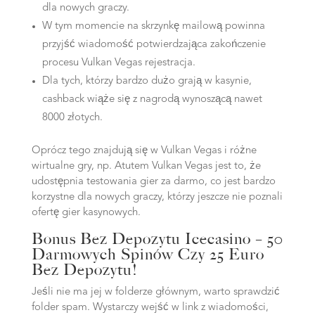
dla nowych graczy.
W tym momencie na skrzynkę mailową powinna
przyjść wiadomość potwierdzająca zakończenie
procesu Vulkan Vegas rejestracja.
Dla tych, którzy bardzo dużo grają w kasynie,
cashback wiąże się z nagrodą wynoszącą nawet
8000 złotych.
Oprócz tego znajdują się w Vulkan Vegas i różne
wirtualne gry, np. Atutem Vulkan Vegas jest to, że
udostępnia testowania gier za darmo, co jest bardzo
korzystne dla nowych graczy, którzy jeszcze nie poznali
ofertę gier kasynowych.
Bonus Bez Depozytu Icecasino – 50
Darmowych Spinów Czy 25 Euro
Bez Depozytu!
Jeśli nie ma jej w folderze głównym, warto sprawdzić
folder spam. Wystarczy wejść w link z wiadomości,