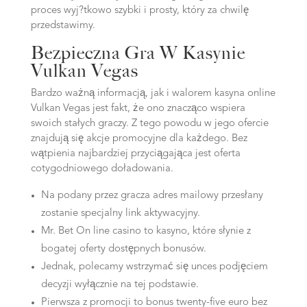
proces wyj?tkowo szybki i prosty, który za chwilę
przedstawimy.
Bezpieczna Gra W Kasynie
Vulkan Vegas
Bardzo ważną informacją, jak i walorem kasyna online
Vulkan Vegas jest fakt, że ono znacząco wspiera
swoich stałych graczy. Z tego powodu w jego ofercie
znajdują się akcje promocyjne dla każdego. Bez
wątpienia najbardziej przyciągająca jest oferta
cotygodniowego doładowania.
Na podany przez gracza adres mailowy przesłany
zostanie specjalny link aktywacyjny.
Mr. Bet On line casino to kasyno, które słynie z
bogatej oferty dostępnych bonusów.
Jednak, polecamy wstrzymać się unces podjęciem
decyzji wyłącznie na tej podstawie.
Pierwsza z promocji to bonus twenty-five euro bez