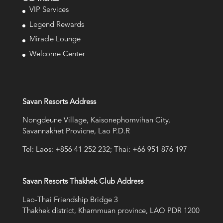
VIP Services
Legend Rewards
Miracle Lounge
Welcome Center
Savan Resorts Address
Nongdeune Village, Kaisonephomvihan City,
Savannakhet Provicne, Lao P.D.R
Tel: Laos: +856 41 252 232; Thai: +66 951 876 197
Savan Resorts Thakhek Club Address
Lao-Thai Friendship Bridge 3
Thakhek district, Khammuan province, LAO PDR 1200