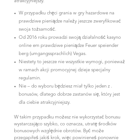
atrakcyjniejszy.
W przypadku chęci grania w gry hazardowe na
prawdziwe pieniądze należy jeszcze zweryfikować
swoja tożsamość.
Od 2016 roku prowadzi swoją działalność kasyno
online em prawdziwe pieniądze Feuer speiender
berg (umgangssprachlich) Vegas.
Niestety to jeszcze nie wszystkie wymogi, ponieważ
w ramach akcji promocyjnej dzieje specjalny
regulamin.
Nie – do wyboru będziesz miał tylko jeden z .
bonusów, dlatego dobrze zastanów się, który jest
dla ciebie atrakcyjniejszy.
W takim przypadku możesz nie wykorzystać bonusu
wystarczająco szybko, co oznacza, utratę środków
bonusowych względnie obrotów. Być może
przegapiłeś jakiś krok, więc powinieneś ponownie