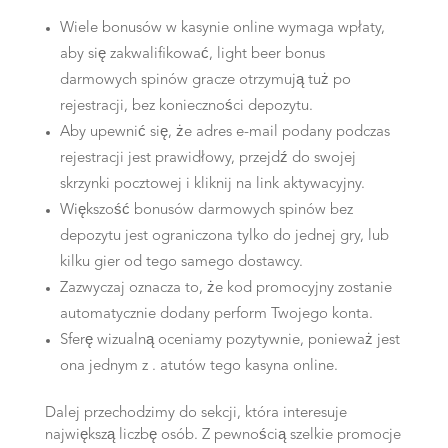
Wiele bonusów w kasynie online wymaga wpłaty,
aby się zakwalifikować, light beer bonus
darmowych spinów gracze otrzymują tuż po
rejestracji, bez konieczności depozytu.
Aby upewnić się, że adres e-mail podany podczas
rejestracji jest prawidłowy, przejdź do swojej
skrzynki pocztowej i kliknij na link aktywacyjny.
Większość bonusów darmowych spinów bez
depozytu jest ograniczona tylko do jednej gry, lub
kilku gier od tego samego dostawcy.
Zazwyczaj oznacza to, że kod promocyjny zostanie
automatycznie dodany perform Twojego konta.
Sferę wizualną oceniamy pozytywnie, ponieważ jest
ona jednym z . atutów tego kasyna online.
Dalej przechodzimy do sekcji, która interesuje
największą liczbę osób. Z pewnością szelkie promocje