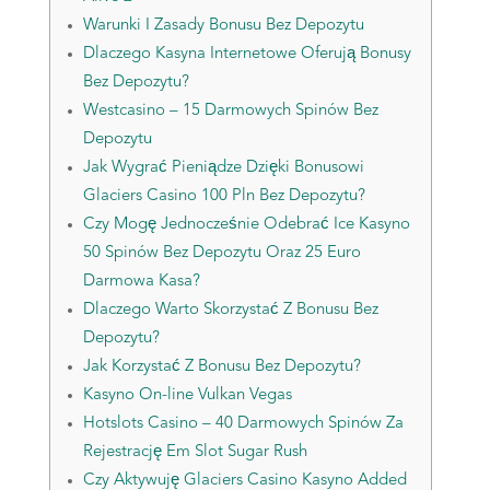
Warunki I Zasady Bonusu Bez Depozytu
Dlaczego Kasyna Internetowe Oferują Bonusy
Bez Depozytu?
Westcasino – 15 Darmowych Spinów Bez
Depozytu
Jak Wygrać Pieniądze Dzięki Bonusowi
Glaciers Casino 100 Pln Bez Depozytu?
Czy Mogę Jednocześnie Odebrać Ice Kasyno
50 Spinów Bez Depozytu Oraz 25 Euro
Darmowa Kasa?
Dlaczego Warto Skorzystać Z Bonusu Bez
Depozytu?
Jak Korzystać Z Bonusu Bez Depozytu?
Kasyno On-line Vulkan Vegas
Hotslots Casino – 40 Darmowych Spinów Za
Rejestrację Em Slot Sugar Rush
Czy Aktywuję Glaciers Casino Kasyno Added