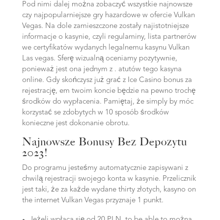
Pod nimi dalej można zobaczyć wszystkie najnowsze
czy najpopularniejsze gry hazardowe w ofercie Vulkan
Vegas. Na dole zamieszczone zostały najistotniejsze
informacje o kasynie, czyli regulaminy, lista partnerów
we certyfikatów wydanych legalnemu kasynu Vulkan
Las vegas. Sferę wizualną oceniamy pozytywnie,
ponieważ jest ona jednym z . atutów tego kasyna
online. Gdy skończysz już grać z Ice Casino bonus za
rejestrację, em twoim koncie będzie na pewno trochę
środków do wypłacenia. Pamiętaj, że simply by móc
korzystać se zdobytych w 10 sposób środków
konieczne jest dokonanie obrotu.
Najnowsze Bonusy Bez Depozytu
2023!
Do programu jesteśmy automatycznie zapisywani z
chwilą rejestracji swojego konta w kasynie. Przelicznik
jest taki, że za każde wydane thirty złotych, kasyno on
the internet Vulkan Vegas przyznaje 1 punkt.
Jeżeli wpłaca się od 20 PLN, to be able to można