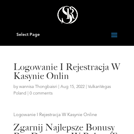
Select Page
Logowanie I Rejestracja W
Kasynie Onlin
by
wannisa Thongbaisri
|
Aug 15, 2022
|
VulkanVegas
Poland
|
0 comments
Logowanie I Rejestracja W Kasynie Online
Zgarnij Najlepsze Bonusy