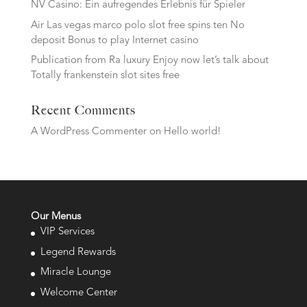
NV Casino: Ein aufregendes Erlebnis für Spieler
Air Las vegas marco polo slot free spins ten No
deposit Bonus to play Internet casino
Publication from Ra luxury Enjoy now let’s talk about
Totally frankenstein slot sites free
Recent Comments
A WordPress Commenter
on
Hello world!
Our Menus
VIP Services
Legend Rewards
Miracle Lounge
Welcome Center