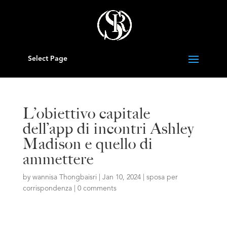
Select Page
L’obiettivo capitale
dell’app di incontri Ashley
Madison e quello di
ammettere
by
wannisa Thongbaisri
|
Jan 10, 2024
|
sposa per
corrispondenza
|
0 comments