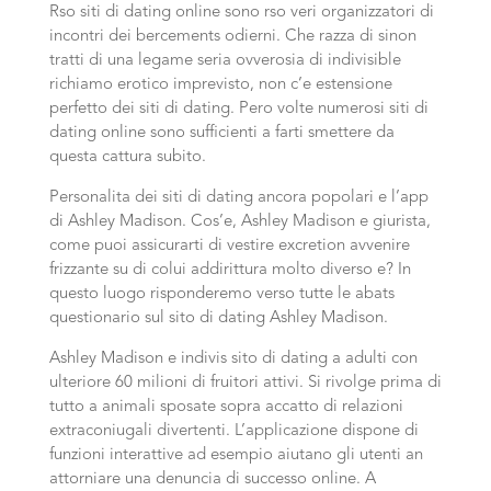
Rso siti di dating online sono rso veri organizzatori di
incontri dei bercements odierni. Che razza di sinon
tratti di una legame seria ovverosia di indivisible
richiamo erotico imprevisto, non c’e estensione
perfetto dei siti di dating. Pero volte numerosi siti di
dating online sono sufficienti a farti smettere da
questa cattura subito.
Personalita dei siti di dating ancora popolari e l’app
di Ashley Madison. Cos’e, Ashley Madison e giurista,
come puoi assicurarti di vestire excretion avvenire
frizzante su di colui addirittura molto diverso e? In
questo luogo risponderemo verso tutte le abats
questionario sul sito di dating Ashley Madison.
Ashley Madison e indivis sito di dating a adulti con
ulteriore 60 milioni di fruitori attivi. Si rivolge prima di
tutto a animali sposate sopra accatto di relazioni
extraconiugali divertenti. L’applicazione dispone di
funzioni interattive ad esempio aiutano gli utenti an
attorniare una denuncia di successo online. A