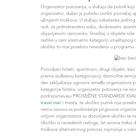
Organizator putovanja, u slučaju da putnik koj
organizator, dužan je putniku izvršiti povraćaj
učinjenih troškova. U slučaju odustanka jednog
radi, za jednokrevetnu sobu, dvokrevetni apart
objavljenom cenovniku. Smeštaj u objekte niže k
razlike u ceni srazmerno kategoriji smeštajnog 
ukoliko to nije posebno navedeno u programu.
Ponudjeni hoteli, apartmani, drugi objekti, ka
prema službenoj kategorizaciji domicilne zemlj
dan zaključenja ugovora između organizatora p
kategorije hotela, organizator putovanja ne s
podrazumevaju PROSEČNE STANDARDE KVALITETA
travel.me/
i mesta, te ukoliko putnik nije poseb
nema osnova za podnošenje prigovora organizat
voljom organizatora su dozvoljene ukoliko se 
Ukoliko iz navedenih razloga, let aviona treba
troškove alternativnog prevoza najmanje u visin