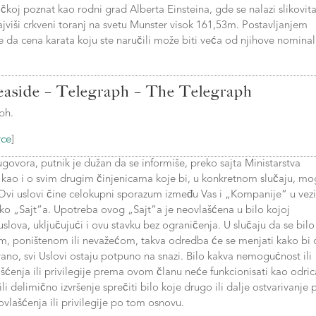
oj poznat kao rodni grad Alberta Einsteina, gde se nalazi slikovit
najviši crkveni toranj na svetu Munster visok 161,53m. Postavljanjem
e da cena karata koju ste naručili može biti veća od njihove nomina
easide – Telegraph – The Telegraph
ph.
rce
]
ugovora, putnik je dužan da se informiše, preko sajta Ministarstva
, kao i o svim drugim činjenicama koje bi, u konkretnom slučaju, mo
a. Ovi uslovi čine celokupni sporazum između Vas i „Kompanije“ u vezi
ko „Sajt“a. Upotreba ovog „Sajt“a je neovlašćena u bilo kojoj
lova, uključujući i ovu stavku bez ograničenja. U slučaju da se bilo
, poništenom ili nevažećom, takva odredba će se menjati kako bi
ovano, svi Uslovi ostaju potpuno na snazi. Bilo kakva nemogućnost ili
šćenja ili privilegije prema ovom članu neće funkcionisati kao odri
i delimično izvršenje sprečiti bilo koje drugo ili dalje ostvarivanje 
ovlašćenja ili privilegije po tom osnovu.