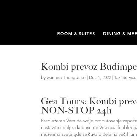
ROOM & SUITES
DINING & ME
Kombi prevoz Budimpešt
by
wannisa Thongbaisri
|
Dec 1, 2022
|
Taxi Service
Gea Tours: Kombi prevoz
NON-STOP 24h
Predlažemo Vam da svoje proputovanje započnet
nastavite i dalje, da posetite Vićencu ili obližn
muzejima sveta gde se čuvaju dela najvećih ume