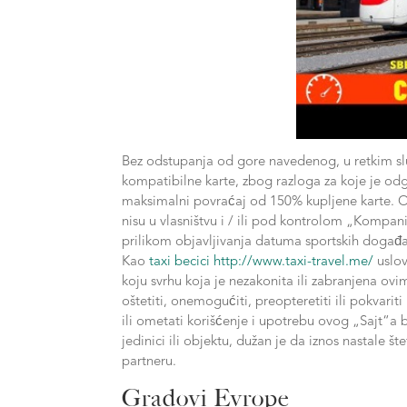
Bez odstupanja od gore navedenog, u retkim sl
kompatibilne karte, zbog razloga za koje je od
maksimalni povraćaj od 150% kupljene karte. Ov
nisu u vlasništvu i / ili pod kontrolom „Kompan
prilikom objavljivanja datuma sportskih događaj
Kao
taxi becici http://www.taxi-travel.me/
uslov
koju svrhu koja je nezakonita ili zabranjena ovi
oštetiti, onemogućiti, preopteretiti ili pokvari
ili ometati korišćenje i upotrebu ovog „Sajt“a b
jedinici ili objektu, dužan je da iznos nastale š
partneru.
Gradovi Evrope