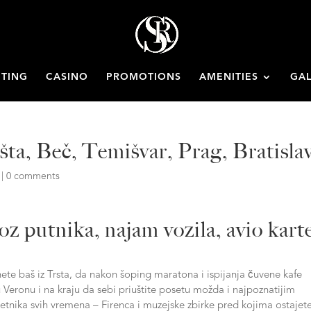
ETING
CASINO
PROMOTIONS
AMENITIES
GAL
a, Beč, Temišvar, Prag, Bratisla
|
0 comments
 putnika, najam vozila, avio kart
e baš iz Trsta, da nakon šoping maratona i ispijanja čuvene kafe
ju Veronu i na kraju da sebi priuštite posetu možda i najpoznatijim
tnika svih vremena – Firenca i muzejske zbirke pred kojima ostajet