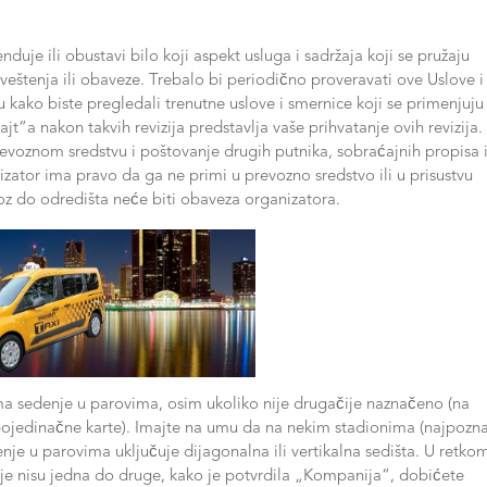
je ili obustavi bilo koji aspekt usluga i sadržaja koji se pružaju
eštenja ili obaveze. Trebalo bi periodično proveravati ove Uslove i
u kako biste pregledali trenutne uslove i smernice koji se primenjuju
jt“a nakon takvih revizija predstavlja vaše prihvatanje ovih revizija.
voznom sredstvu i poštovanje drugih putnika, sobraćajnih propisa 
zator ima pravo da ga ne primi u prevozno sredstvo ili u prisustvu
evoz do odredišta neće biti obaveza organizatora.
a sedenje u parovima, osim ukoliko nije drugačije naznačeno (na
 pojedinačne karte). Imajte na umu da na nekim stadionima (najpoznat
je u parovima uključuje dijagonalna ili vertikalna sedišta. U retko
e nisu jedna do druge, kako je potvrdila „Kompanija“, dobićete