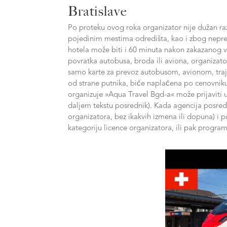
Bratislave
Po proteku ovog roka organizator nije dužan raz
pojedinim mestima odredišta, kao i zbog nepredv
hotela može biti i 60 minuta nakon zakazanog 
povratka autobusa, broda ili aviona, organiza
samo karte za prevoz autobusom, avionom, tra
od strane putnika, biće naplaćena po cenovniku 
organizuje »Aqua Travel Bgd-a« može prijaviti 
daljem tekstu posrednik). Kada agencija posred
organizatora, bez ikakvih izmena ili dopuna) i p
kategoriju licence organizatora, ili pak progr