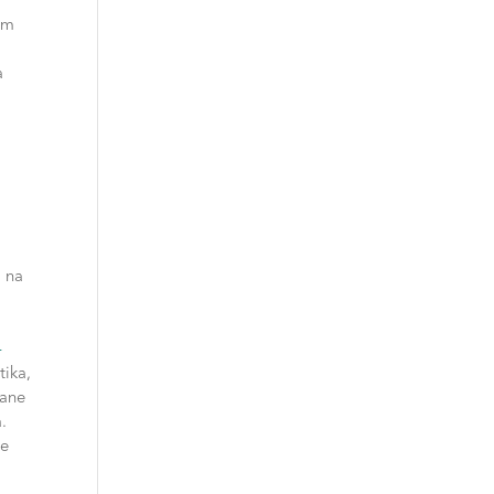
am
a
, na
-
tika,
vane
.
ve