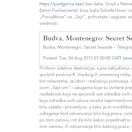
https://podgorica.taxi/
bez daha. Grad u Nemačk
četvrt Fischerviertel, kosa kuća Schiefe Haus i 
„Porudžbine“ na „Sajt“, prihvatate i saglasni st
vrednosti.
Budva, Montenegro: Secret S
Budva, Montenegro: Secret Seaside – Telegra
Posted: Tue, 04 Aug 2015 07:00:00 GMT [
sou
Prilikom odabira destinacije, a pre zaključenja 
spoljnih poslova R. Visokog ili umerenog rizika
biti relevantne, za izbor i realizaciju putovanj
ovim „Sajt-om“ i uslugama koje su izvršene pre
nadležnosti koja ne sprovodi sve odredbe ovih us
koja odredba ovih uslova smatra neprimenljivom
bila važeća i primenljiva, a kako je to modifik
odlaganje kod ostvarivanja bilo kog prava, ovla
po tom osnovu, niti će bilo kakvo pojedinačno il
tom osnovu; ili ostvarivanje bilo kakvog prava, 