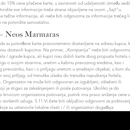
o 15% cene plaćene karte, u zavisnosti od udaljenosti između sedi
tvrdite sve informacije treće strane objavljene na ovom „Sajt“u.
 tačne informacije, ali neće biti odgovorna za informacije trećeg li
h ne potvrdite samostalno.
l – Neos Marmaras
 da su potvrđene karte pravovremeno dostavljene na adresu kupca, 
nisu dostavili kupcima. Na primer, „Kompanija“ neće biti odgovorn
ela / zgrade kupca, ali kupci nisu dobili karte zbog propusta hotela 
rigu o svojim stvarima, unetim u kabinu prevoznog sredstva, kao i
 prevozniku, kao i o prtljagu unetom u smeštajni objekat, u kom sl
 svoj prtljag, od trenutka ulaska do trenutka napuštanja hotela,
 Organizator ne može biti odgovoran za izgubljeni, oštećeni ili
ji je stigao sa zakašnjenjem ili posle putovanja. Ukoliko je do
lo krivicom organizatora putovanja, putnik ima pravo sniženje cene 
o izvršenih usluga. 5.11 Vi ćete biti isključivo odgovorni za poštovan
oje su ustanovile lokalne vlasti i / ili organizatori događaja.