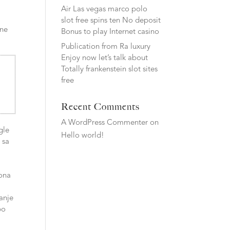
a
Air Las vegas marco polo
slot free spins ten No deposit
lne
Bonus to play Internet casino
Publication from Ra luxury
Enjoy now let’s talk about
Totally frankenstein slot sites
free
Recent Comments
A WordPress Commenter
on
gle
Hello world!
 sa
 ona
canje
po