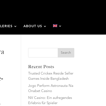
LERIES
ABOUT US
va
Search
Recent Posts
Trusted Crickex Reside Seller
e-
Games Inside Bangladesh
Jogo Perform Astronauta Na
Onabet Casino
NV Casino: Ein aufregendes
Erlebnis für Spieler
e