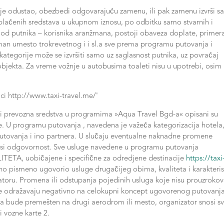
i je odustao, obezbedi odgovarajuću zamenu, ili pak zamenu izvrši s
 uplaćenih sredstava u ukupnom iznosu, po odbitku samo stvarnih i
 od putnika – korisnika aranžmana, postoji obaveza doplate, primer
man umesto trokrevetnog i i sl.a sve prema programu putovanja i
ategorije može se izvršiti samo uz saglasnost putnika, uz povraćaj
objekta. Za vreme vožnje u autobusima toaleti nisu u upotrebi, osim
o i prevozna sredstva u programima »Aqua Travel Bgd-a« opisani su
e. U programu putovanja , navedena je važeća kategorizacija hotela
utovanja i ino partnera. U slučaju eventualne naknadne promene
nosi odgovornost. Sve usluge navedene u programu putovanja
, uobičajene i specifične za odredjene destinacije
https://taxi
no pismeno ugovorio usluge drugačijeg obima, kvaliteta i karakteris
oru. Promena ili odstupanja pojedinih usluga koje nisu prouzroko
ne odražavaju negativno na celokupni koncept ugovorenog putovanja
 da bude premešten na drugi aerodrom ili mesto, organizator snosi s
i vozne karte 2.