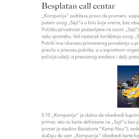
Besplatan call centar
„Kompanija“ zadržava pravo da promeni, suspendu
putem ovog „Sajt“a u bilo koje vreme, bez obav
Politiku privatnosti postavljene na ovom „Sajt“
vašu upotrebu. Vaš nastavak korišćenja ovog „Sa
Putnik ima obavezu primerenog ponašanja u pre
pravila o prevozu putnika, a u suprotnom organi
policije udalji iz prevoznog sredstva i dalji pr
5.10 „Kompanija“ je dužna da obezbedi kupcim
primer, ako su karte definisane na „Sajt“u kao
primer je stadion Barselone “Kamp Nou”), seden
slučaju da vam „Kompanija“ obezbedi karte koj