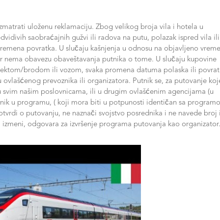
matrati uloženu reklamaciju. Zbog velikog broja vila i hotela u
idivih saobraćajnih gužvi ili radova na putu, polazak ispred vila ili
vremena povratka. U slučaju kašnjenja u odnosu na objavljeno vrem
tor nema obavezu obaveštavanja putnika o tome. U slučaju kupovine
jektom/brodom ili vozom, svaka promena datuma polaska ili povra
ovlašćenog prevoznika ili organizatora. Putnik se, za putovanje koj
u svim našim poslovnicama, ili u drugim ovlašćenim agencijama (u
nik u programu, ( koji mora biti u potpunosti identičan sa progra
otvrdi o putovanju, ne naznači svojstvo posrednika i ne navede broj 
am izmeni, odgovara za izvršenje programa putovanja kao organizator