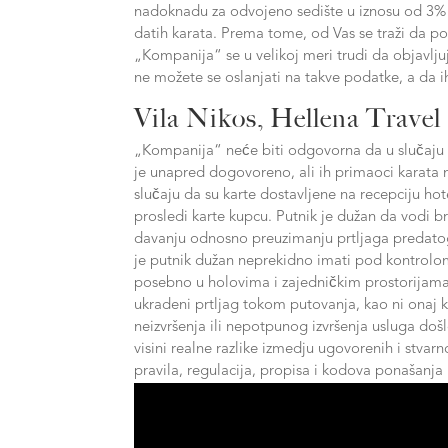
nadoknadu za odvojeno sedište u iznosu od 3% d
datih karata. Prema tome, od Vas se traži da po
„Kompanija“ se u velikoj meri trudi da objavljuje
ne možete se oslanjati na takve podatke, a da i
Vila Nikos, Hellena Trave
„Kompanija“ neće biti odgovorna da u slučaju
je unapred dogovoreno, ali ih primaoci karata 
slučaju da su karte dostavljene na recepciju hot
prosledi karte kupcu. Putnik je dužan da vodi b
davanju odnosno preuzimanju prtljaga predatog
je putnik dužan neprekidno imati pod kontrolom
posebno u holovima i zajedničkim prostorijama.
ukradeni prtljag tokom putovanja, kao ni onaj ko
neizvršenja ili nepotpunog izvršenja usluga doš
visini realne razlike izmedju ugovorenih i stvarn
pravila, regulacija, propisa i kodova ponašanja k