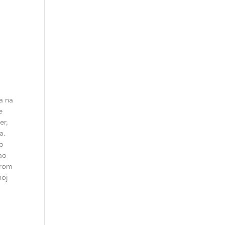
a na
e
er,
a.
lo
gao
erom
noj