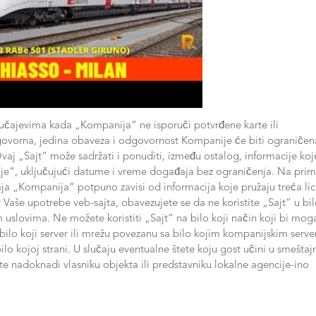
učajevima kada „Kompanija“ ne isporuči potvrđene karte ili
govorna, jedina obaveza i odgovornost Kompanije će biti ograničen
aj „Sajt“ može sadržati i ponuditi, između ostalog, informacije koj
ije“, uključujući datume i vreme događaja bez ograničenja. Na prim
a „Kompanija“ potpuno zavisi od informacija koje pružaju treća lic
 Vaše upotrebe veb-sajta, obavezujete se da ne koristite „Sajt“ u bi
m uslovima. Ne možete koristiti „Sajt“ na bilo koji način koji bi mo
ti bilo koji server ili mrežu povezanu sa bilo kojim kompanijskim serv
ilo kojoj strani. U slučaju eventualne štete koju gost učini u smeštaj
tete nadoknadi vlasniku objekta ili predstavniku lokalne agencije-ino