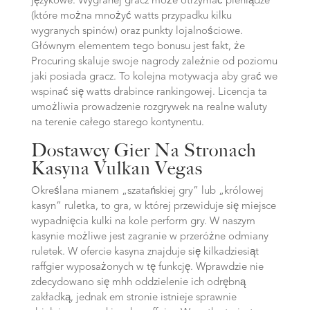
językowe. Wygranej gracz może otrzymać pieniądze
(które można mnożyć watts przypadku kilku
wygranych spinów) oraz punkty lojalnościowe.
Głównym elementem tego bonusu jest fakt, że
Procuring skaluje swoje nagrody zależnie od poziomu
jaki posiada gracz. To kolejna motywacja aby grać we
wspinać się watts drabince rankingowej. Licencja ta
umożliwia prowadzenie rozgrywek na realne waluty
na terenie całego starego kontynentu.
Dostawcy Gier Na Stronach
Kasyna Vulkan Vegas
Określana mianem „szatańskiej gry” lub „królowej
kasyn” ruletka, to gra, w której przewiduje się miejsce
wypadnięcia kulki na kole perform gry. W naszym
kasynie możliwe jest zagranie w przeróżne odmiany
ruletek. W ofercie kasyna znajduje się kilkadziesiąt
raffgier wyposażonych w tę funkcję. Wprawdzie nie
zdecydowano się mhh oddzielenie ich odrębną
zakładką, jednak em stronie istnieje sprawnie