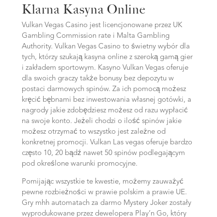
Klarna Kasyna Online
Vulkan Vegas Casino jest licencjonowane przez UK
Gambling Commission rate i Malta Gambling
Authority. Vulkan Vegas Casino to świetny wybór dla
tych, którzy szukają kasyna online z szeroką gamą gier
i zakładem sportowym. Kasyno Vulkan Vegas oferuje
dla swoich graczy także bonusy bez depozytu w
postaci darmowych spinów. Za ich pomocą możesz
kręcić bębnami bez inwestowania własnej gotówki, a
nagrody jakie zdobędziesz możesz od razu wypłacić
na swoje konto. Jeżeli chodzi o ilość spinów jakie
możesz otrzymać to wszystko jest zależne od
konkretnej promocji. Vulkan Las vegas oferuje bardzo
często 10, 20 bądź nawet 50 spinów podlegającym
pod określone warunki promocyjne.
Pomijając wszystkie te kwestie, możemy zauważyć
pewne rozbieżności w prawie polskim a prawie UE.
Gry mhh automatach za darmo Mystery Joker zostały
wyprodukowane przez dewelopera Play’n Go, który