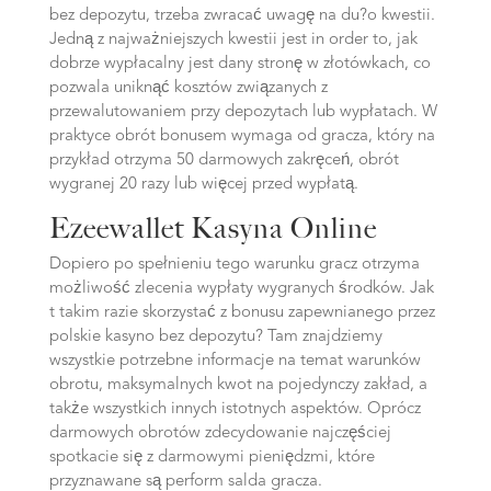
bez depozytu, trzeba zwracać uwagę na du?o kwestii.
Jedną z najważniejszych kwestii jest in order to, jak
dobrze wypłacalny jest dany stronę w złotówkach, co
pozwala uniknąć kosztów związanych z
przewalutowaniem przy depozytach lub wypłatach. W
praktyce obrót bonusem wymaga od gracza, który na
przykład otrzyma 50 darmowych zakręceń, obrót
wygranej 20 razy lub więcej przed wypłatą.
Ezeewallet Kasyna Online
Dopiero po spełnieniu tego warunku gracz otrzyma
możliwość zlecenia wypłaty wygranych środków. Jak
t takim razie skorzystać z bonusu zapewnianego przez
polskie kasyno bez depozytu? Tam znajdziemy
wszystkie potrzebne informacje na temat warunków
obrotu, maksymalnych kwot na pojedynczy zakład, a
także wszystkich innych istotnych aspektów. Oprócz
darmowych obrotów zdecydowanie najczęściej
spotkacie się z darmowymi pieniędzmi, które
przyznawane są perform salda gracza.