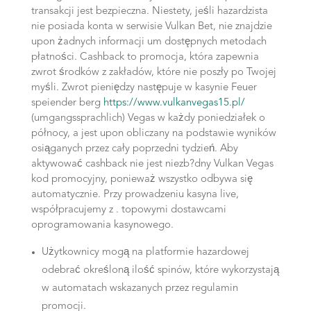
transakcji jest bezpieczna. Niestety, jeśli hazardzista
nie posiada konta w serwisie Vulkan Bet, nie znajdzie
upon żadnych informacji um dostępnych metodach
płatności. Cashback to promocja, która zapewnia
zwrot środków z zakładów, które nie poszły po Twojej
myśli. Zwrot pieniędzy następuje w kasynie Feuer
speiender berg
https://www.vulkanvegas15.pl/
(umgangssprachlich) Vegas w każdy poniedziałek o
północy, a jest upon obliczany na podstawie wyników
osiąganych przez cały poprzedni tydzień. Aby
aktywować cashback nie jest niezb?dny Vulkan Vegas
kod promocyjny, ponieważ wszystko odbywa się
automatycznie. Przy prowadzeniu kasyna live,
współpracujemy z . topowymi dostawcami
oprogramowania kasynowego.
Użytkownicy mogą na platformie hazardowej
odebrać określoną ilość spinów, które wykorzystają
w automatach wskazanych przez regulamin
promocji.