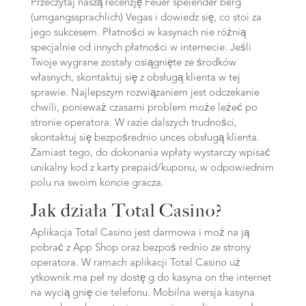
Przeczytaj naszą recenzję Feuer speiender berg
(umgangssprachlich) Vegas i dowiedz się, co stoi za
jego sukcesem. Płatności w kasynach nie różnią
specjalnie od innych płatności w internecie. Jeśli
Twoje wygrane zostały osiągnięte ze środków
własnych, skontaktuj się z obsługą klienta w tej
sprawie. Najlepszym rozwiązaniem jest odczekanie
chwili, ponieważ czasami problem może leżeć po
stronie operatora. W razie dalszych trudności,
skontaktuj się bezpośrednio unces obsługą klienta.
Zamiast tego, do dokonania wpłaty wystarczy wpisać
unikalny kod z karty prepaid/kuponu, w odpowiednim
polu na swoim koncie gracza.
Jak działa Total Casino?
Aplikacja Total Casino jest darmowa i moż na ją
pobrać z App Shop oraz bezpoś rednio ze strony
operatora. W ramach aplikacji Total Casino uż
ytkownik ma peł ny dostę g do kasyna on the internet
na wycią gnię cie telefonu. Mobilna wersja kasyna