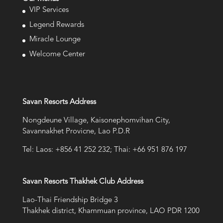
VIP Services
Legend Rewards
Miracle Lounge
Welcome Center
Savan Resorts Address
Nongdeune Village, Kaisonephomvihan City,
Savannakhet Provicne, Lao P.D.R
Tel: Laos: +856 41 252 232; Thai: +66 951 876 197
Savan Resorts Thakhek Club Address
Lao-Thai Friendship Bridge 3
Thakhek district, Khammuan province, LAO PDR 1200