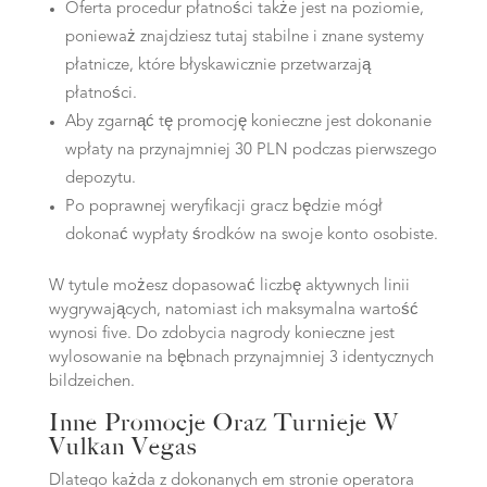
Oferta procedur płatności także jest na poziomie,
ponieważ znajdziesz tutaj stabilne i znane systemy
płatnicze, które błyskawicznie przetwarzają
płatności.
Aby zgarnąć tę promocję konieczne jest dokonanie
wpłaty na przynajmniej 30 PLN podczas pierwszego
depozytu.
Po poprawnej weryfikacji gracz będzie mógł
dokonać wypłaty środków na swoje konto osobiste.
W tytule możesz dopasować liczbę aktywnych linii
wygrywających, natomiast ich maksymalna wartość
wynosi five. Do zdobycia nagrody konieczne jest
wylosowanie na bębnach przynajmniej 3 identycznych
bildzeichen.
Inne Promocje Oraz Turnieje W
Vulkan Vegas
Dlatego każda z dokonanych em stronie operatora