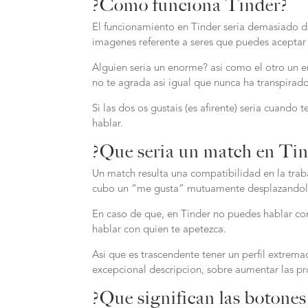
?Como funciona Tinder?
El funcionamiento en Tinder seria demasiado dis
imagenes referente a seres que puedes aceptar
Alguien seria un enorme? asi como el otro un en
no te agrada asi igual que nunca ha transpirad
Si las dos os gustais (es afirente) seria cuand
hablar.
?Que seria un match en Ti
Un match resulta una compatibilidad en la traba
cubo un “me gusta” mutuamente desplazandolo h
En caso de que, en Tinder no puedes hablar co
hablar con quien te apetezca.
Asi que es trascendente tener un perfil extrem
excepcional descripcion, sobre aumentar las pr
?Que significan las botone