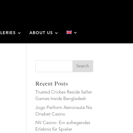
LERIES
ABOUT US
Search
Recent Posts
Trusted Crickex Reside Seller
Games Inside Bangladesh
Jogo Perform Astronauta Na
Onabet Casino
NV Casino: Ein aufregendes
Erlebnis für Spieler