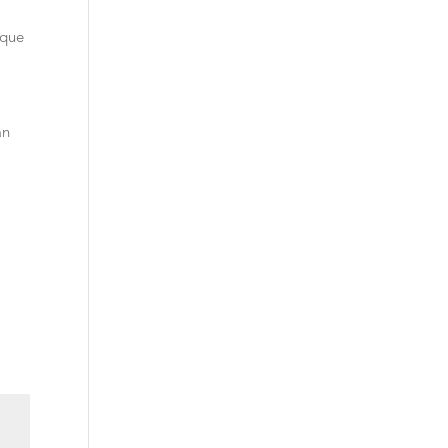
 que
an