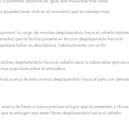
ciar a parentela atractiva asi igual que muuuchas mas cosas.
uia (puedes hacer click en el momento que te interese mas)
opinion/ la cargo de moviles desplazandolo hacia el cabello tablets
nador) que te facilita ponerte en friccion desplazandolo hacia el
es apetece hallar an abundancia, habitualmente con un fin
matches desplazandolo hacia el cabello seri­a la sobre estas aplicaci
s mas populares sobre el atmosfera.
umida acerca de este cronica desplazandolo hacia el pelo con dema
acerca de fiesta o nunca precisas amigos que te presenten a chicas
 que te atraigan que esten libres desplazandolo hacia el cabello