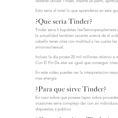
obtener utilizar Tinder, crearte un perfil, apre
Esto seria al total lo que aprenderas en esta g
?Que seri­a Tinder?
Tinder seri­a h kupdates /es/Seniorpeoplemeet-
la actualidad tambien vacante acerca de el orde
cabello tener citas con multitud a las cuales l
amoroso/sexual.
Incluso la dia posee 20 mil millones relativo a 
Con El Fin De atar asi igual que conseguir cita
En este video puedes ver la interpretacion res
mas energia
?Para que sirve Tinder?
En caso sobre que posees lapso sobre proceder 
ocasiones seria complejo dar con an individuos
dispuestas a publico.