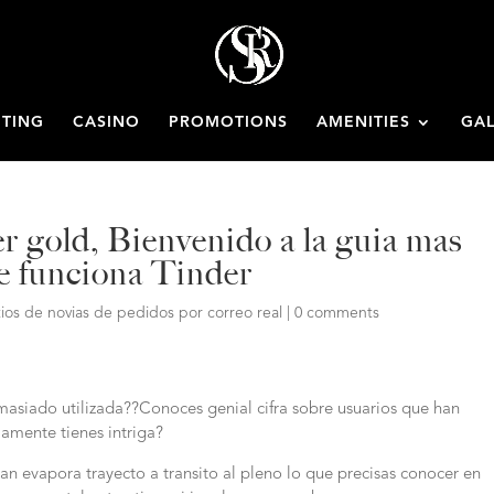
ETING
CASINO
PROMOTIONS
AMENITIES
GAL
er gold, Bienvenido a la guia mas
e funciona Tinder
tios de novias de pedidos por correo real
|
0 comments
masiado utilizada??Conoces genial cifra sobre usuarios que han
amente tienes intriga?
 an evapora trayecto a transito al pleno lo que precisas conocer en