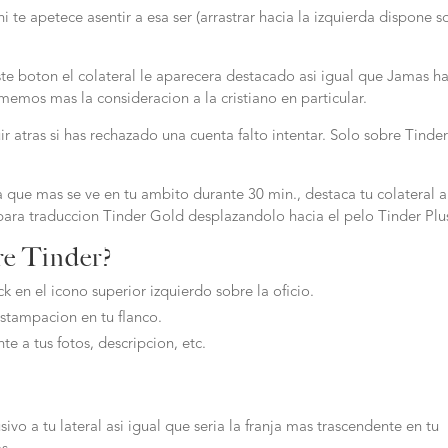
i te apetece asentir a esa ser (arrastrar hacia la izquierda dispone s
ste boton el colateral le aparecera destacado asi igual que Jamas h
amemos mas la consideracion a la cristiano en particular.
r atras si has rechazado una cuenta falto intentar. Solo sobre Tinde
ta que mas se ve en tu ambito durante 30 min., destaca tu colateral 
ara traduccion Tinder Gold desplazandolo hacia el pelo Tinder Plu
re Tinder?
k en el icono superior izquierdo sobre la oficio.
estampacion en tu flanco.
e a tus fotos, descripcion, etc.
sivo a tu lateral asi igual que seri­a la franja mas trascendente en tu