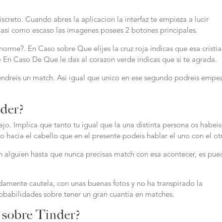
creto. Cuando abres la aplicacion la interfaz te empieza a lucir
 asi como escaso las imagenes posees 2 botones principales.
orme?. En Caso sobre Que elijes la cruz roja indicas que esa cristi
o En Caso De Que le das al corazon verde indicas que si te agrada.
o tendreis un match. Asi igual que unico en ese segundo podreis empe
nder?
jo. Implica que tanto tu igual que la una distinta persona os habeis
acia el cabello que en el presente podeis hablar el uno con el ot
n alguien hasta que nunca precisas match con esa acontecer, es pue
adamente cautela, con unas buenas fotos y no ha transpirado la
obabilidades sobre tener un gran cuantia en matches.
s sobre Tinder?