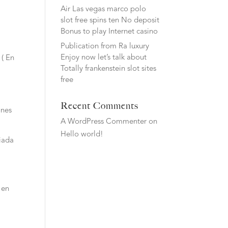
Air Las vegas marco polo
slot free spins ten No deposit
Bonus to play Internet casino
Publication from Ra luxury
Enjoy now let’s talk about
 ( En
Totally frankenstein slot sites
free
Recent Comments
ones
A WordPress Commenter
on
Hello world!
siada
 en