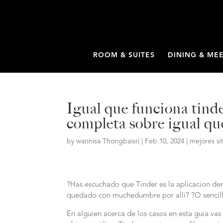
ROOM & SUITES
DINING & ME
Igual que funciona tind
completa sobre igual qu
by
wannisa Thongbaisri
|
Feb 10, 2024
|
mejores si
?Has escuchado que Tinder es la aplicacion de
quedado con muchedumbre por alli? ?O sencill
En alguien acerca de los casos en esta guia vas