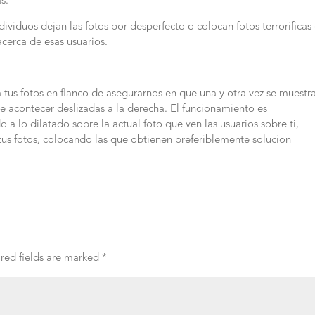
s.
ividuos dejan las fotos por desperfecto o colocan fotos terrorificas
cerca de esas usuarios.
tus fotos en flanco de asegurarnos en que una y otra vez se muestr
re acontecer deslizadas a la derecha. El funcionamiento es
a lo dilatado sobre la actual foto que ven las usuarios sobre ti,
a tus fotos, colocando las que obtienen preferiblemente solucion
red fields are marked
*