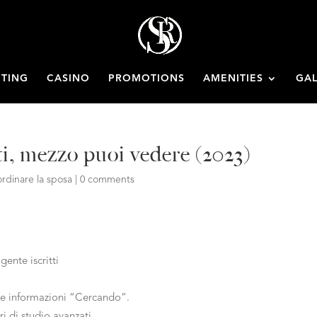
ETING
CASINO
PROMOTIONS
AMENITIES
GAL
ti, mezzo puoi vedere (2023)
ordinare la sposa
|
0 comments
gente iscritti
le informazioni “Cercando”.
ri di studio avanzati