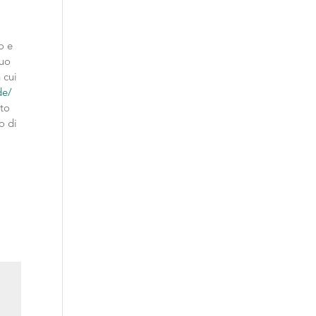
o e
puo
 cui
de/
ato
o di