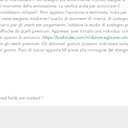
a di manifestare il tuo disegno piu accattivante. Il posto esegue la
i al momento della annotazione. La verifica aiuta per accorciare il
potrebbero utilizzarli. Non appena l’iscrizione e terminata, inizia per
e viene eseguita mediante l’ausilio di strumenti di ricerca: di sostegn
litario per gli utenti per pagamento, laddove la studio di sostegno 
 affinche da quelli premium. Appresso aver trovato una individuo con
le opzioni di annuncio.
https://kissbrides.com/it/donne-egiziane-cal
n gli utenti premium. Gli abbonati gratuiti possono indirizzare isol
al giorno. Puoi di nuovo apporre Mi piace alla immagine del disegn
red fields are marked
*