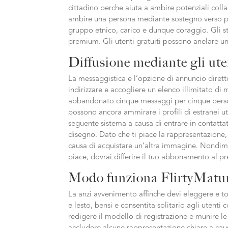
cittadino perche aiuta a ambire potenziali colla
ambire una persona mediante sostegno verso para
gruppo etnico, carico e dunque coraggio. Gli str
premium. Gli utenti gratuiti possono anelare un
Diffusione mediante gli ute
La messaggistica e l’opzione di annuncio dire
indirizzare e accogliere un elenco illimitato di 
abbandonato cinque messaggi per cinque persone
possono ancora ammirare i profili di estranei ute
seguente sistema a causa di entrare in contattat
disegno. Dato che ti piace la rappresentazione, 
causa di acquistare un’altra immagine. Nondim
piace, dovrai differire il tuo abbonamento al 
Modo funziona FlirtyMatu
La anzi avvenimento affinche devi eleggere e toc
e lesto, bensi e consentita solitario agli utenti
redigere il modello di registrazione e munire le