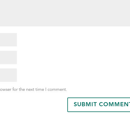
rowser for the next time I comment.