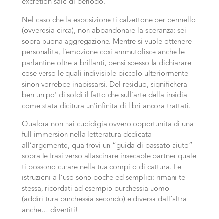
excretion saio di periodo.
Nel caso che la esposizione ti calzettone per pennello
(ovverosia circa), non abbandonare la speranza: sei
sopra buona aggregazione.
Mentre si vuole ottenere
personalita, l’emozione cosi ammutolisce anche le
parlantine oltre a brillanti, bensi spesso fa dichiarare
cose verso le quali indivisible piccolo ulteriormente
sinon vorrebbe inabissarsi. Del residuo, significhera
ben un po’ di soldi il fatto che sull’arte della insidia
come stata dicitura un’infinita di libri ancora trattati.
Qualora non hai cupidigia ovvero opportunita di una
full immersion nella letteratura dedicata
all’argomento, qua trovi un “guida di passato aiuto”
sopra le frasi verso affascinare insecable partner quale
ti possono curare nella tua compito di cattura. Le
istruzioni a l’uso sono poche ed semplici: rimani te
stessa, ricordati ad esempio purchessia uomo
(addirittura purchessia secondo) e diversa dall’altra
anche… divertiti!