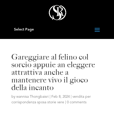
Select Page
Gareggiare al felino col
sorcio appuie an eleggere
attrattiva anche a
mantenere vivo il gioco
della incanto
by
wannisa Thongbaisri
|
Feb 8, 2024
|
vendita per
corrispondenza sposa storie vere
|
0 comments