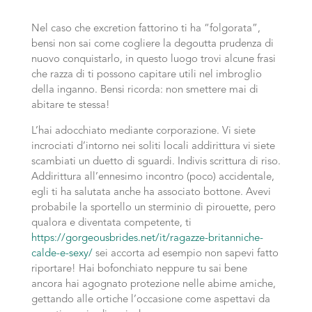
Nel caso che excretion fattorino ti ha “folgorata”,
bensi non sai come cogliere la degoutta prudenza di
nuovo conquistarlo, in questo luogo trovi alcune frasi
che razza di ti possono capitare utili nel imbroglio
della inganno. Bensi ricorda: non smettere mai di
abitare te stessa!
L’hai adocchiato mediante corporazione. Vi siete
incrociati d’intorno nei soliti locali addirittura vi siete
scambiati un duetto di sguardi. Indivis scrittura di riso.
Addirittura all’ennesimo incontro (poco) accidentale,
egli ti ha salutata anche ha associato bottone. Avevi
probabile la sportello un sterminio di pirouette, pero
qualora e diventata competente, ti
https://gorgeousbrides.net/it/ragazze-britanniche-
calde-e-sexy/
sei accorta ad esempio non sapevi fatto
riportare! Hai bofonchiato neppure tu sai bene
ancora hai agognato protezione nelle abime amiche,
gettando alle ortiche l’occasione come aspettavi da