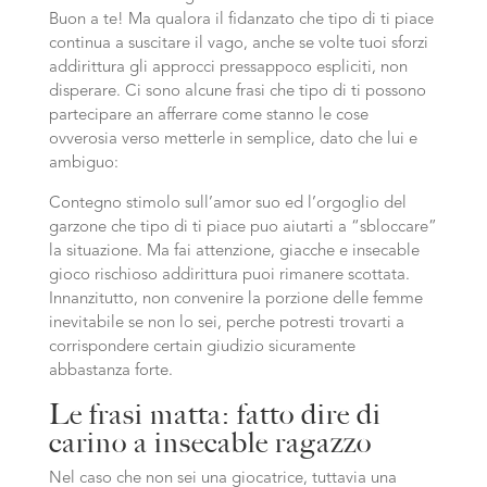
Buon a te! Ma qualora il fidanzato che tipo di ti piace
continua a suscitare il vago, anche se volte tuoi sforzi
addirittura gli approcci pressappoco espliciti, non
disperare. Ci sono alcune frasi che tipo di ti possono
partecipare an afferrare come stanno le cose
ovverosia verso metterle in semplice, dato che lui e
ambiguo:
Contegno stimolo sull’amor suo ed l’orgoglio del
garzone che tipo di ti piace puo aiutarti a “sbloccare”
la situazione. Ma fai attenzione, giacche e insecable
gioco rischioso addirittura puoi rimanere scottata.
Innanzitutto, non convenire la porzione delle femme
inevitabile se non lo sei, perche potresti trovarti a
corrispondere certain giudizio sicuramente
abbastanza forte.
Le frasi matta: fatto dire di
carino a insecable ragazzo
Nel caso che non sei una giocatrice, tuttavia una