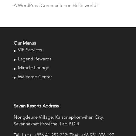
A WordPress Commenter
on
Hello world!
Our Menus
VIP Services
Legend Rewards
Miracle Lounge
Welcome Center
Savan Resorts Address
Nongdeune Village, Kaisonephomvihan City,
Savannakhet Provicne, Lao P.D.R
Tel: Laos: +856 41 252 232; Thai: +66 951 876 197