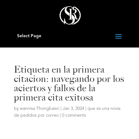
Select Page
Etiqueta en la primera
citacion: navegando por los
aciertos y fallos de la
primera cita exitosa
by
wannisa Thongbaisri
|
Jan 3, 2024
|
que es una novia
de pedidos por correo
|
0 comments