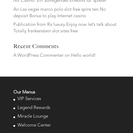
NV Casino: Ein aufregendes Erlebnis für Spieler
Air Las vegas marco polo slot free spins ten No
deposit Bonus to play Internet casino
Publication from Ra luxury Enjoy now let’s talk about
Totally frankenstein slot sites free
Recent Comments
A WordPress Commenter
on
Hello world!
Our Menus
VIP Services
Legend Rewards
Miracle Lounge
Welcome Center