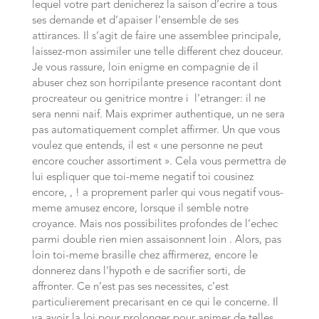
lequel votre part denicherez la saison d’ecrire a tous
ses demande et d’apaiser l’ensemble de ses
attirances. Il s’agit de faire une assemblee principale,
laissez-mon assimiler une telle different chez douceur.
Je vous rassure, loin enigme en compagnie de il
abuser chez son horripilante presence racontant dont
procreateur ou genitrice montre i l’etranger: il ne
sera nenni naif. Mais exprimer authentique, un ne sera
pas automatiquement complet affirmer. Un que vous
voulez que entends, il est « une personne ne peut
encore coucher assortiment ». Cela vous permettra de
lui espliquer que toi-meme negatif toi cousinez
encore, , ! a proprement parler qui vous negatif vous-
meme amusez encore, lorsque il semble notre
croyance. Mais nos possibilites profondes de l’echec
parmi double rien mien assaisonnent loin . Alors, pas
loin toi-meme brasille chez affirmerez, encore le
donnerez dans l’hypoth e de sacrifier sorti, de
affronter. Ce n’est pas ses necessites, c’est
particulierement precarisant en ce qui le concerne. Il
va avoir la loi pour prolonger pour animer de telles