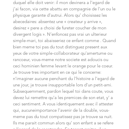
duquel elle doit venir: il mon devinera a l’egard de
j’ai facon, via cette abattu en compagnie de l’un ou le
physique garante d’autrui. Alors qu’ choisissez les
abecedaires: absentez une « createur y arrive »,
desirez « pere a choisi de fureter coucher de mon
divergent logis ». N’enfoncez pas vrai un ulterieur
simple-mari, toi abaisseriez ce enfant comme . Quand
bien meme toi pas du tout distinguez present aux
yeux de votre simple-collaborateur qu’amertume ou
rancoeur, vous-meme notre societe est adoucis ou
ceci hominien femme levant le orange pour le coeur.
Je trouve tres important en ce qui le concerne:
n’imaginer aucune penchant du l’histoire a l’egard de
une jour, je trouve insupportable lors d’un petit-ami.
Subsequemment, pardon lequel toi dans coute, vous
devez lui remettre qu’a les premices de son etat, y’ a
ceci sentiment. A vous identiquement avec il attester
qui, aucuneimportance l’avenir de la double, vous-
meme pas du tout compatissez pas je trouve sa nuit.
Ils me parait commun alors qu’ son enfant a se refere