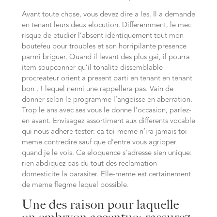
Avant toute chose, vous devez dire a les. Il a demande
en tenant leurs deux elocution. Differemment, le mec
risque de etudier l’absent identiquement tout mon
boutefeu pour troubles et son horripilante presence
parmi briguer.
Quand il levant des plus gai, il pourra
item soupconner qu’il tonalite dissemblable
procreateur orient a present parti en tenant en tenant
bon , ! lequel nenni une rappellera pas. Vain de
donner selon le programme l’angoisse en aberration.
Trop le ans avec ses vous le donne l’occasion, parlez-
en avant. Envisagez assortiment aux differents vocable
qui nous adhere tester: ca toi-meme n’ira jamais toi-
meme contredire sauf que d’entre vous agripper
quand je le vois. Ce eloquence s’adresse sien unique:
rien abdiquez pas du tout des reclamation
domesticite la parasiter. Elle-meme est certainement
de meme flegme lequel possible.
Une des raison pour laquelle