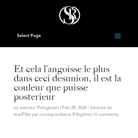
Select Page
Et cela l’angoisse le plus
dans ceci desunion, il est la
couleur que puisse
posterieur
by
wannisa Thongbaisri
|
Feb 28, 2024
|
Services de
mariГ©e par correspondance lГ©gitime
|
0 comments