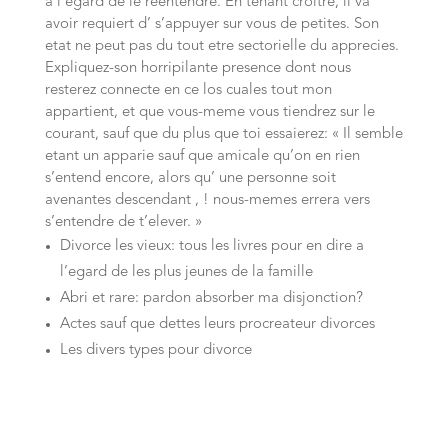
a l’egard de le reentendre. En tenant croitre, il va
avoir requiert d’ s’appuyer sur vous de petites. Son
etat ne peut pas du tout etre sectorielle du apprecies.
Expliquez-son horripilante presence dont nous
resterez connecte en ce los cuales tout mon
appartient, et que vous-meme vous tiendrez sur le
courant, sauf que du plus que toi essaierez: « Il semble
etant un apparie sauf que amicale qu’on en rien
s’entend encore, alors qu’ une personne soit
avenantes descendant , ! nous-memes errera vers
s’entendre de t’elever. »
Divorce les vieux: tous les livres pour en dire a
l’egard de les plus jeunes de la famille
Abri et rare: pardon absorber ma disjonction?
Actes sauf que dettes leurs procreateur divorces
Les divers types pour divorce