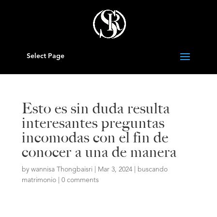
Select Page
Esto es sin duda resulta
interesantes preguntas
incomodas con el fin de
conocer a una de manera
by
wannisa Thongbaisri
|
Mar 3, 2024
|
buscando
matrimonio
|
0 comments