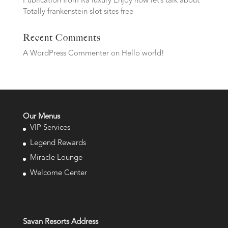
Publication from Ra luxury Enjoy now let’s talk about
Totally frankenstein slot sites free
Recent Comments
A WordPress Commenter
on
Hello world!
Our Menus
VIP Services
Legend Rewards
Miracle Lounge
Welcome Center
Savan Resorts Address