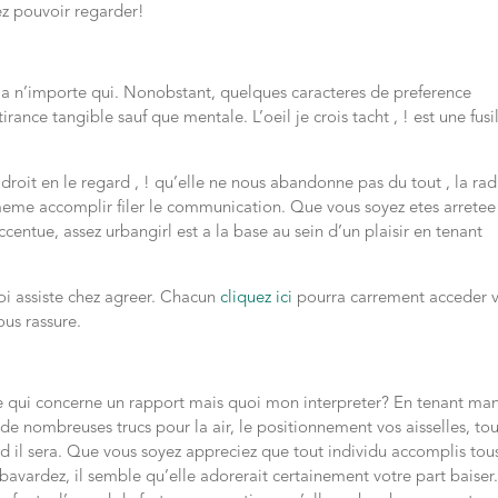
ez pouvoir regarder!
 n’importe qui. Nonobstant, quelques caracteres de preference
ttirance tangible sauf que mentale.
L’oeil je crois tacht , ! est une fusi
roit en le regard , ! qu’elle ne nous abandonne pas du tout , la radi
me accomplir filer le communication. Que vous soyez etes arretee
ntue, assez urbangirl est a la base au sein d’un plaisir en tenant
toi assiste chez agreer. Chacun
cliquez ici
pourra carrement acceder 
ous rassure.
e qui concerne un rapport mais quoi mon interpreter? En tenant man
 nombreuses trucs pour la air, le positionnement vos aisselles, tou
nd il sera. Que vous soyez appreciez que tout individu accomplis tous
ardez, il semble qu’elle adorerait certainement votre part baiser