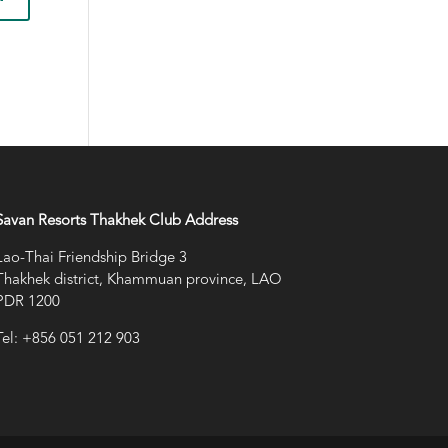
Savan Resorts Thakhek Club Address
Lao-Thai Friendship Bridge 3
Thakhek district, Khammuan province, LAO
PDR 1200
Tel: +856 051 212 903