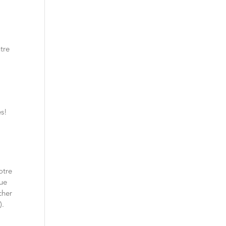
tre
e
es!
otre
que
cher
).