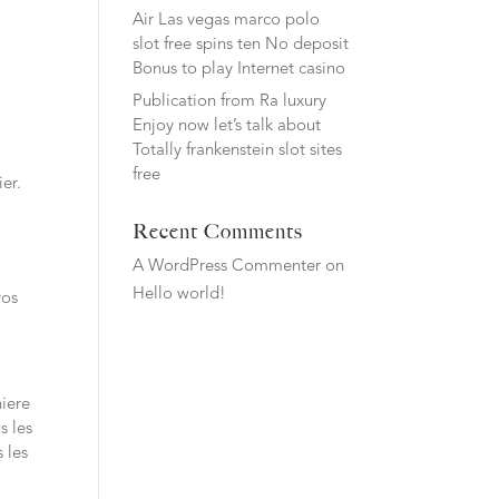
Air Las vegas marco polo
slot free spins ten No deposit
Bonus to play Internet casino
Publication from Ra luxury
l
Enjoy now let’s talk about
Totally frankenstein slot sites
free
er.
Recent Comments
A WordPress Commenter
on
Hello world!
vos
iere
s les
 les
.