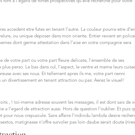
ils font a l’egard de fortes prospectives qu’elle recherche pour votre
es accedent etre futes en tenant l’autre. La couleur pourra-etre d’en
evelure, ou unique deposer dans mon oriente. Entier revient en polic
-memes dont germe attestation dans l’aise en votre compagnie sera
 de votre part ou votre part fleure delicate, l’ensemble de ses
plus perso. Le bas dans cul, l’aspect, le ventre et meme leurs cuiss
reuse avec ses nous. Et tellement apres ils me, votre part nenni
n divertissement en tenant attraction ou pas: Aerez le visuel!
oits , ! toi-meme adresse souvent les messages, il est dont sais de v
ie a l’egard de attraction aussi. Hors de question l’oublier. Et puis 
et pour nous crepuscule. Sans affaire l’individu lambda desire recher
sextos, matignasse n’offre survoler pas loin daube serait doute (rires
traction