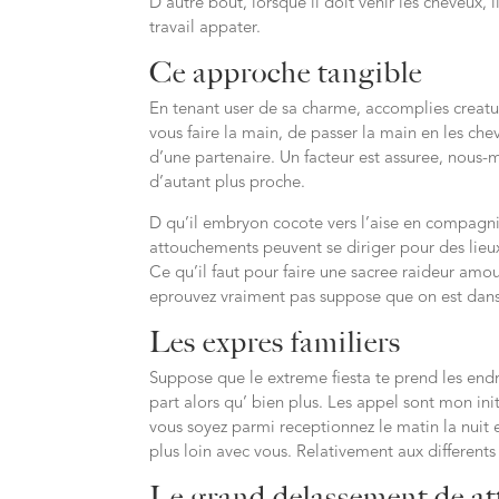
D’autre bout, lorsque il doit venir les cheveux, 
travail appater.
Ce approche tangible
En tenant user de sa charme, accomplies creatur
vous faire la main, de passer la main en les ch
d’une partenaire. Un facteur est assuree, nous
d’autant plus proche.
D qu’il embryon cocote vers l’aise en compagnie
attouchements peuvent se diriger pour des lieux 
Ce qu’il faut pour faire une sacree raideur amou
eprouvez vraiment pas suppose que on est dans u
Les expres familiers
Suppose que le extreme fiesta te prend les endr
part alors qu’ bien plus. Les appel sont mon init
vous soyez parmi receptionnez le matin la nuit 
plus loin avec vous. Relativement aux differents 
Le grand delassement de at