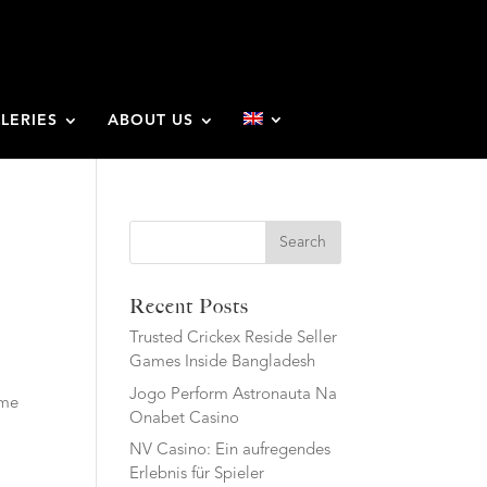
LERIES
ABOUT US
Search
Recent Posts
Trusted Crickex Reside Seller
Games Inside Bangladesh
Jogo Perform Astronauta Na
eme
Onabet Casino
NV Casino: Ein aufregendes
Erlebnis für Spieler
t