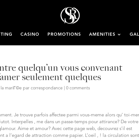
ETING
CASINO
PROMOTIONS
AMENITIES
GAL
ontre quelqu’un vous convenant
famer seulement quelques
e la mariГ©e par correspondance
|
0 comments
mment. Je trouve parfois affectee parmi vous-meme alors qu’ toi-m
lutot. Interpelles , me dans un passe-temps pour attirance? De votre
n glamour. Aime et amour? Avec cette page web, decouvrez s’il est
l’egard de attraction comme papier. L’oeil , ! la circulation son