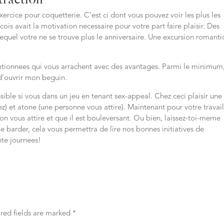
exercice pour coquetterie. C’est ci dont vous pouvez voir les plus les
is avait la motivation necessaire pour votre part faire plaisir. Des
lequel votre ne se trouve plus le anniversaire. Une excursion romant
entionnees qui vous arrachent avec des avantages. Parmi le minimum
d’ouvrir mon beguin.
sible si vous dans un jeu en tenant sex-appeal. Chez ceci plaisir une
z) et atone (une personne vous attire). Maintenant pour votre travai
on vous attire et que il est bouleversant. Ou bien, laissez-toi-meme
ue barder, cela vous permettra de lire nos bonnes initiatives de
nte journees!
red fields are marked
*