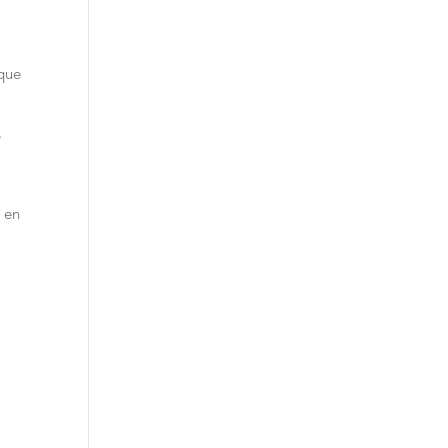
ique
,
l en