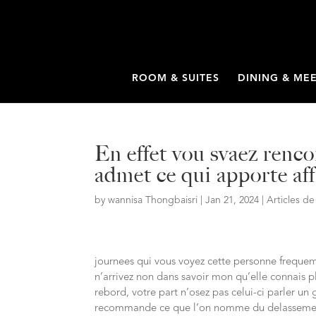
ROOM & SUITES
DINING & ME
En effet vou svaez renc
admet ce qui apporte af
by
wannisa Thongbaisri
|
Jan 21, 2024
|
Articles d
journees qui vous voyez cette personne freque
n’arrivez non dans savoir mon qu’elle connais p
rebord, votre part n’osez pas celui-ci parler u
recommande ce que l’on nomme du delassement a 