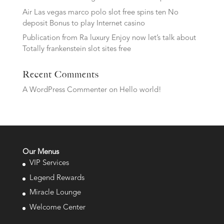
Air Las vegas marco polo slot free spins ten No
deposit Bonus to play Internet casino
Publication from Ra luxury Enjoy now let’s talk about
Totally frankenstein slot sites free
Recent Comments
A WordPress Commenter
on
Hello world!
Our Menus
VIP Services
Legend Rewards
Miracle Lounge
Welcome Center