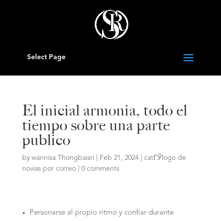
Select Page
El inicial armonia, todo el
tiempo sobre una parte
publico
by
wannisa Thongbaisri
|
Feb 21, 2024
|
catГЎlogo de
novias por correo
|
0 comments
Personarse al propio ritmo y confiar durante