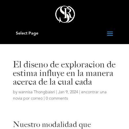
Select Page
El diseno de exploracion de
estima influye en la manera
acerca de la cual cada
by
wannisa Thongbaisri
|
Jan 9, 2024
|
encontrar una
novia por correo
|
0 comments
Nuestro modalidad que