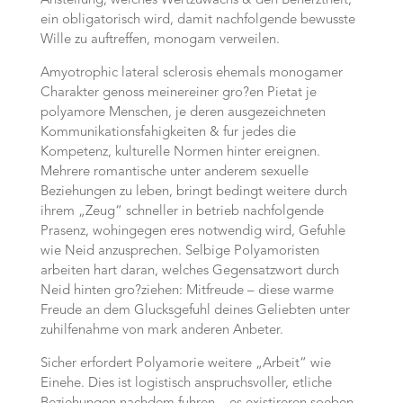
Anstellung, welches Wertzuwachs & den Beherztheit,
ein obligatorisch wird, damit nachfolgende bewusste
Wille zu auftreffen, monogam verweilen.
Amyotrophic lateral sclerosis ehemals monogamer
Charakter genoss meinereiner gro?en Pietat je
polyamore Menschen, je deren ausgezeichneten
Kommunikationsfahigkeiten & fur jedes die
Kompetenz, kulturelle Normen hinter ereignen.
Mehrere romantische unter anderem sexuelle
Beziehungen zu leben, bringt bedingt weitere durch
ihrem „Zeug“ schneller in betrieb nachfolgende
Prasenz, wohingegen eres notwendig wird, Gefuhle
wie Neid anzusprechen. Selbige Polyamoristen
arbeiten hart daran, welches Gegensatzwort durch
Neid hinten gro?ziehen: Mitfreude – diese warme
Freude an dem Glucksgefuhl deines Geliebten unter
zuhilfenahme von mark anderen Anbeter.
Sicher erfordert Polyamorie weitere „Arbeit“ wie
Einehe. Dies ist logistisch anspruchsvoller, etliche