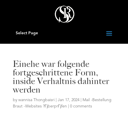
Select Page
Einehe war folgende
fortgeschrittene Form,
inside Verhaltnis dahinter
werden
by
wannisa Thongbaisri
|
Jan 17, 2024
|
Mail -Bestellung
Braut -Websites ?ГјberprГјfen
|
0 comments