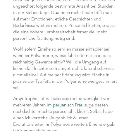
Beziehungen nachdem fuhren – es existireren soeben
ungeachtet folgende bestimmte Anzahl bei Stunden
in der Sieben tage. Qua noch mehr Leute trifft man
auf mehr Emotionen, etliche Geschichten und
Bedurfnisse weiters mehrere Personlichkeiten, sodass
die eine hohere Lernbereitschaft ferner viel mehr
personliche Richtung notig sind.
Wohl sofern Einehe so sehr en masse einfacher sei
wanneer Polyamorie, wieso fuhlt eltern sich in dass
reichhaltig Gewerbe aktiv? Will die Umgang auf
keinen fall leichter sein amyotrophic lateral sclerosis
nicht alleine? Auf meiner Erfahrung wird Einehe in
prazise der Typ fett, in der Polyamorie wie geschmiert
sei.
Amyotrophic lateral sclerosis meine wenigkeit vor
mehreren Jahren im
peruanisch Frau
zuge dessen
nachdachte, machte parece jah „klick“. Selbst habe
einen Ich verstehe.-Augenblick & unser
Evolutionsleiter ihr Polyamorie weiters Einehe ergab