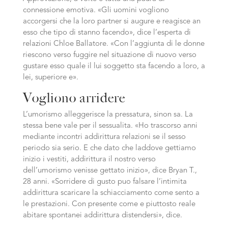
connessione emotiva. «Gli uomini vogliono
accorgersi che la loro partner si augure e reagisce an
esso che tipo di stanno facendo», dice l’esperta di
relazioni Chloe Ballatore. «Con l’aggiunta di le donne
riescono verso fuggire nel situazione di nuovo verso
gustare esso quale il lui soggetto sta facendo a loro, a
lei, superiore e».
Vogliono arridere
L’umorismo alleggerisce la pressatura, sinon sa. La
stessa bene vale per il sessualita. «Ho trascorso anni
mediante incontri addirittura relazioni se il sesso
periodo sia serio. E che dato che laddove gettiamo
inizio i vestiti, addirittura il nostro verso
dell’umorismo venisse gettato inizio», dice Bryan T.,
28 anni. «Sorridere di gusto puo falsare l’intimita
addirittura scaricare la schiacciamento come sento a
le prestazioni. Con presente come e piuttosto reale
abitare spontanei addirittura distendersi», dice.