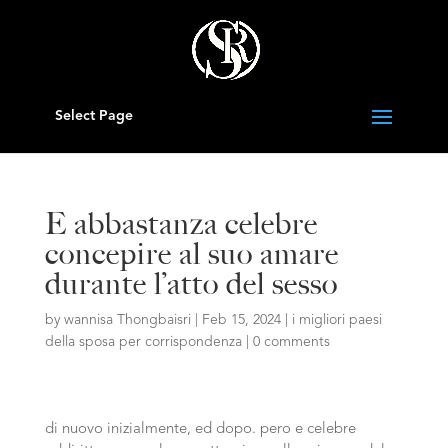
Select Page
E abbastanza celebre
concepire al suo amare
durante l’atto del sesso
by
wannisa Thongbaisri
|
Feb 15, 2024
|
i migliori paesi
della sposa per corrispondenza
|
0 comments
di nuovo inizialmente, ed dopo. pero e celebre