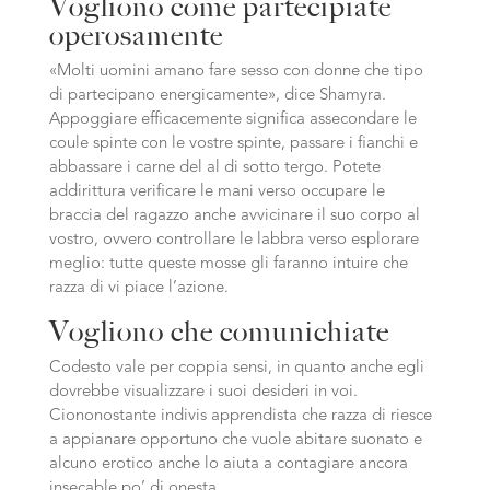
Vogliono come partecipiate
operosamente
«Molti uomini amano fare sesso con donne che tipo
di partecipano energicamente», dice Shamyra.
Appoggiare efficacemente significa assecondare le
coule spinte con le vostre spinte, passare i fianchi e
abbassare i carne del al di sotto tergo. Potete
addirittura verificare le mani verso occupare le
braccia del ragazzo anche avvicinare il suo corpo al
vostro, ovvero controllare le labbra verso esplorare
meglio: tutte queste mosse gli faranno intuire che
razza di vi piace l’azione.
Vogliono che comunichiate
Codesto vale per coppia sensi, in quanto anche egli
dovrebbe visualizzare i suoi desideri in voi.
Ciononostante indivis apprendista che razza di riesce
a appianare opportuno che vuole abitare suonato e
alcuno erotico anche lo aiuta a contagiare ancora
insecable po’ di onesta.