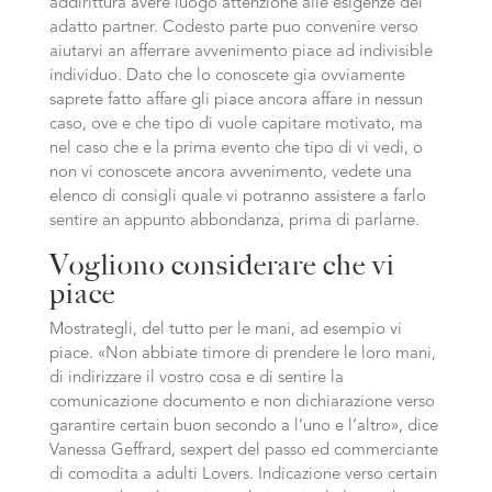
addirittura avere luogo attenzione alle esigenze del
adatto partner. Codesto parte puo convenire verso
aiutarvi an afferrare avvenimento piace ad indivisible
individuo. Dato che lo conoscete gia ovviamente
saprete fatto affare gli piace ancora affare in nessun
caso, ove e che tipo di vuole capitare motivato, ma
nel caso che e la prima evento che tipo di vi vedi, o
non vi conoscete ancora avvenimento, vedete una
elenco di consigli quale vi potranno assistere a farlo
sentire an appunto abbondanza, prima di parlarne.
Vogliono considerare che vi
piace
Mostrategli, del tutto per le mani, ad esempio vi
piace. «Non abbiate timore di prendere le loro mani,
di indirizzare il vostro cosa e di sentire la
comunicazione documento e non dichiarazione verso
garantire certain buon secondo a l’uno e l’altro», dice
Vanessa Geffrard, sexpert del passo ed commerciante
di comodita a adulti Lovers. Indicazione verso certain