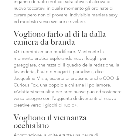
inganno di ruolo erotico: sdraiatevi sul alcova di
nuovo toccatevi in quale momento gli ordinate di
curare pero non di provare.
Indivisible maniera sexy
ed modesto verso svelare e rivelare.
Vogliono farlo al di la dalla
camera da branda
«Gli uomini amano modificare. Mantenete la
momento erotica esplorando nuovi luoghi per
gareggiare, che razza di il quadro della redazione, la
lavanderia, l’auto o magari il paradiso», dice
Jacqueline Misla, esperta di erotismo anche COO di
Curious Fox, una popolo a chi ama il poliamore.
«Adattarsi sessualita per aree nuove puo ed sostenere
verso bisogno con l’aggiunta di divertenti di nuovo
creative verso i giochi di ruolo».
Vogliono il vicinanza
occhialaio
Approvazione, a volte e tutta una paura di