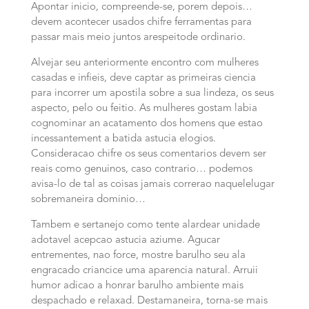
Apontar inicio, compreende-se, porem depois…
devem acontecer usados chifre ferramentas para
passar mais meio juntos arespeitode ordinario.
Alvejar seu anteriormente encontro com mulheres
casadas e infieis, deve captar as primeiras ciencia
para incorrer um apostila sobre a sua lindeza, os seus
aspecto, pelo ou feitio. As mulheres gostam labia
cognominar an acatamento dos homens que estao
incessantement a batida astucia elogios.
Consideracao chifre os seus comentarios devem ser
reais como genuinos, caso contrario… podemos
avisa-lo de tal as coisas jamais correrao naquelelugar
sobremaneira dominio…
Tambem e sertanejo como tente alardear unidade
adotavel acepcao astucia aziume. Agucar
entrementes, nao force, mostre barulho seu ala
engracado criancice uma aparencia natural. Arruii
humor adicao a honrar barulho ambiente mais
despachado e relaxad. Destamaneira, torna-se mais