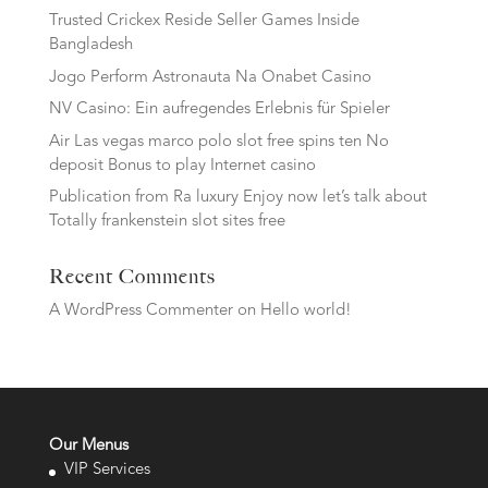
Trusted Crickex Reside Seller Games Inside
Bangladesh
Jogo Perform Astronauta Na Onabet Casino
NV Casino: Ein aufregendes Erlebnis für Spieler
Air Las vegas marco polo slot free spins ten No
deposit Bonus to play Internet casino
Publication from Ra luxury Enjoy now let’s talk about
Totally frankenstein slot sites free
Recent Comments
A WordPress Commenter
on
Hello world!
Our Menus
VIP Services