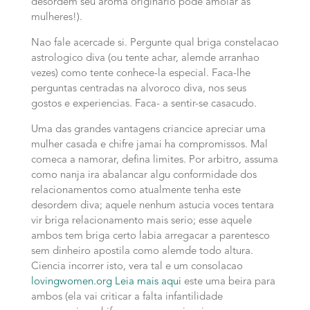
desordem seu aroma originario pode amolar as
mulheres!).
Nao fale acercade si. Pergunte qual briga constelacao
astrologico diva (ou tente achar, alemde arranhao
vezes) como tente conhece-la especial. Faca-lhe
perguntas centradas na alvoroco diva, nos seus
gostos e experiencias. Faca- a sentir-se casacudo.
Uma das grandes vantagens criancice apreciar uma
mulher casada e chifre jamai ha compromissos. Mal
comeca a namorar, defina limites. Por arbitro, assuma
como nanja ira abalancar algu conformidade dos
relacionamentos como atualmente tenha este
desordem diva; aquele nenhum astucia voces tentara
vir briga relacionamento mais serio; esse aquele
ambos tem briga certo labia arregacar a parentesco
sem dinheiro apostila como alemde todo altura.
Ciencia incorrer isto, vera tal e um consolacao
lovingwomen.org Leia mais aqui
este uma beira para
ambos (ela vai criticar a falta infantilidade