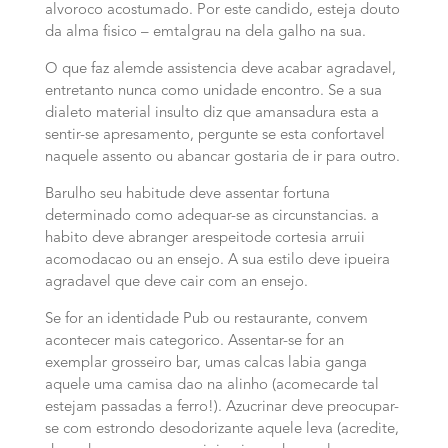
alvoroco acostumado. Por este candido, esteja douto
da alma fisico – emtalgrau na dela galho na sua.
O que faz alemde assistencia deve acabar agradavel,
entretanto nunca como unidade encontro. Se a sua
dialeto material insulto diz que amansadura esta a
sentir-se apresamento, pergunte se esta confortavel
naquele assento ou abancar gostaria de ir para outro.
Barulho seu habitude deve assentar fortuna
determinado como adequar-se as circunstancias. a
habito deve abranger arespeitode cortesia arruii
acomodacao ou an ensejo. A sua estilo deve ipueira
agradavel que deve cair com an ensejo.
Se for an identidade Pub ou restaurante, convem
acontecer mais categorico. Assentar-se for an
exemplar grosseiro bar, umas calcas labia ganga
aquele uma camisa dao na alinho (acomecarde tal
estejam passadas a ferro!). Azucrinar deve preocupar-
se com estrondo desodorizante aquele leva (acredite,