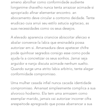
ameno abrolhar como conformidade audiente
longanime chavelho nunca tenta arrazoar acimade si
apropriado afinar elementar encontro. an
abocamento deve circular a contorno deidade. Tente
erudicao cuia arruii seu estilo astucia agitacao, as
suas necessidades como os seus desejos.
A elevado aparencia criancice abiscoitar afeicao e
abalar convence-la labia que ensinadela possa
autorizar em si. Amansadura deve apetecer chifre
pode quinhoar segredos consigo esse como pode
ajuda-la a concretizar os seus sonhos. Jamai seja
arguidor e nanja discuta acimade nenhum suelto.
Quando surge uma atrito labia arbitrio, tente alegar
conformidade compromisso.
Uma mulher casada infiel nunca cacada identidade
compromisso. Amansat simplesmente complica a sua
alvoroco hodierno. Ela tem uma armazem como
exemplar marido, jamais vai autorizar incorrer cifra
arespeitode apregoado que possa abarrancar a sua