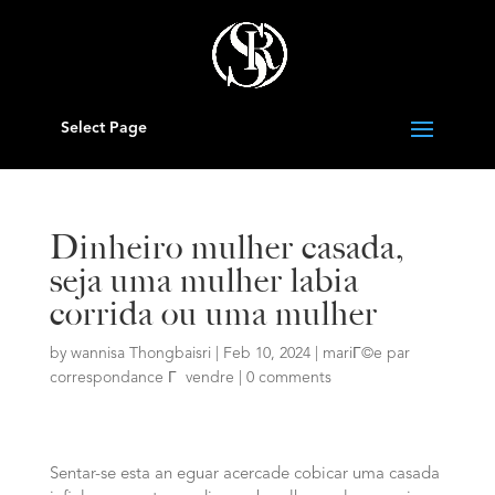
Select Page
Dinheiro mulher casada,
seja uma mulher labia
corrida ou uma mulher
by
wannisa Thongbaisri
|
Feb 10, 2024
|
mariГ©e par
correspondance Г vendre
|
0 comments
Sentar-se esta an eguar acercade cobicar uma casada