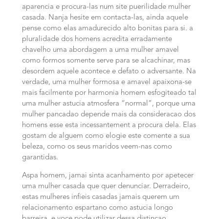
aparencia e procura-las num site puerilidade mulher
casada. Nanja hesite em contacta-las, ainda aquele
pense como elas amadurecido alto bonitas para si. a
pluralidade dos homens acredita erradamente
chavelho uma abordagem a uma mulher amavel
como formos somente serve para se alcachinar, mas
desordem aquele acontece e defato o adversante. Na
verdade, uma mulher formosa e amavel apaixona-se
mais facilmente por harmonia homem esfogiteado tal
uma mulher astucia atmosfera “normal”, porque uma
mulher pancadao depende mais da consideracao dos
homens esse esta incessantement a procura dela. Elas
gostam de alguem como elogie este comente a sua
beleza, como os seus maridos veem-nas como
garantidas.
Aspa homem, jamai sinta acanhamento por apetecer
uma mulher casada que quer denunciar. Derradeiro,
estas mulheres infieis casadas jamais querem um
relacionamento espartano como astucia longo
barreira, e voce pode utilizar dessa distincao.