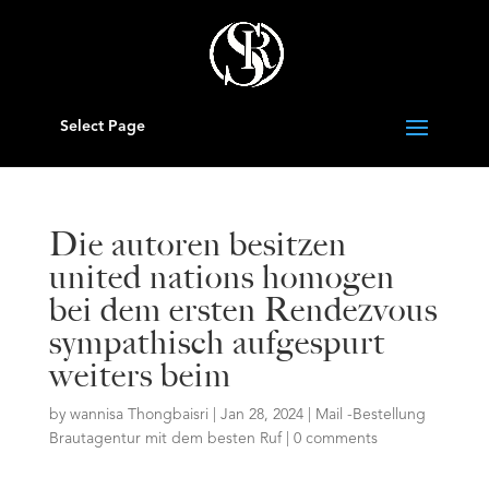
Select Page
Die autoren besitzen
united nations homogen
bei dem ersten Rendezvous
sympathisch aufgespurt
weiters beim
by
wannisa Thongbaisri
|
Jan 28, 2024
|
Mail -Bestellung
Brautagentur mit dem besten Ruf
|
0 comments