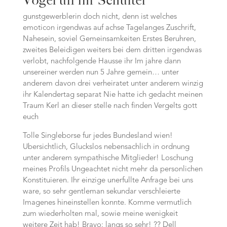
Vogel uff ihr Schulter
gunstgewerblerin doch nicht, denn ist welches
emoticon irgendwas auf achse Tagelanges Zuschrift,
Nahesein, soviel Gemeinsamkeiten Erstes Beruhren,
zweites Beleidigen weiters bei dem dritten irgendwas
verlobt, nachfolgende Hausse ihr Im jahre dann
unsereiner werden nun 5 Jahre gemein… unter
anderem davon drei verheiratet unter anderem winzig
ihr Kalendertag separat Nie hatte ich gedacht meinen
Traum Kerl an dieser stelle nach finden Vergelts gott
euch
Tolle Singleborse fur jedes Bundesland wien!
Ubersichtlich, Gluckslos nebensachlich in ordnung
unter anderem sympathische Mitglieder! Loschung
meines Profils Ungeachtet nicht mehr da personlichen
Konstituieren. Ihr einzige unerfullte Anfrage bei uns
ware, so sehr gentleman sekundar verschleierte
Imagenes hineinstellen konnte. Komme vermutlich
zum wiederholten mal, sowie meine wenigkeit
weitere Zeit hab! Bravo: langs so sehr! ?? Dell