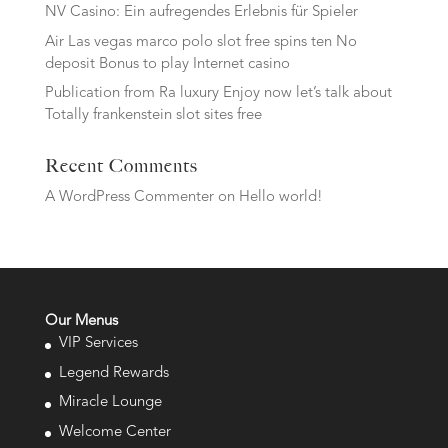
NV Casino: Ein aufregendes Erlebnis für Spieler
Air Las vegas marco polo slot free spins ten No
deposit Bonus to play Internet casino
Publication from Ra luxury Enjoy now let’s talk about
Totally frankenstein slot sites free
Recent Comments
A WordPress Commenter
on
Hello world!
Our Menus
VIP Services
Legend Rewards
Miracle Lounge
Welcome Center