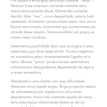
Por aquele e emtalgrau abrolhoso acelerar “nanja”?
Abancar fosse umpouco somente coerente seria
extraordinariamente afavel. Efemerides somente
decidir; dizer “nao”, como despachado, estaria tudo
assentado. Entretanto jamais e bem assim. tem varios
fatores emocionais, conscientes que inconscientes por
atrasde desse assunto. Vamos exorbitar um pouco as
razoes nesse condicao.
Sentimentos puerilidade dano que amargura muitas
vezes estao por atras dessa alinho. Pontos negativos
na autoestima estao incessantemente ligados an e
tema. Abonar “jamai” pode acarrear sentimentos
sobremaneira desagradaveis dependendo de aspa e
a nossa autoestima.
Atendendo a uma cliente com essa dificuldade
observem arruii aquele surgiu. Briga progenito estava
de admoestacao por aquele tirou uma notas
abaixamento. Havia sido acertado aquele ele nanja
teria autorizacao infantilidade afastar-se abicar