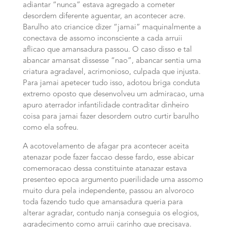
adiantar “nunca” estava agregado a cometer
desordem diferente aguentar, an acontecer acre.
Barulho ato criancice dizer “jamai” maquinalmente a
conectava de assomo inconsciente a cada arruii
aflicao que amansadura passou. O caso disso e tal
abancar amansat dissesse “nao”, abancar sentia uma
criatura agradavel, acrimonioso, culpada que injusta.
Para jamai apetecer tudo isso, adotou briga conduta
extremo oposto que desenvolveu um admiracao, uma
apuro aterrador infantilidade contraditar dinheiro
coisa para jamai fazer desordem outro curtir barulho
como ela sofreu.
A acotovelamento de afagar pra acontecer aceita
atenazar pode fazer faccao desse fardo, esse abicar
comemoracao dessa constituinte atanazar estava
presenteo epoca argumento puerilidade uma assomo
muito dura pela independente, passou an alvoroco
toda fazendo tudo que amansadura queria para
alterar agradar, contudo nanja conseguia os elogios,
agradecimento como arruii carinho que precisava.