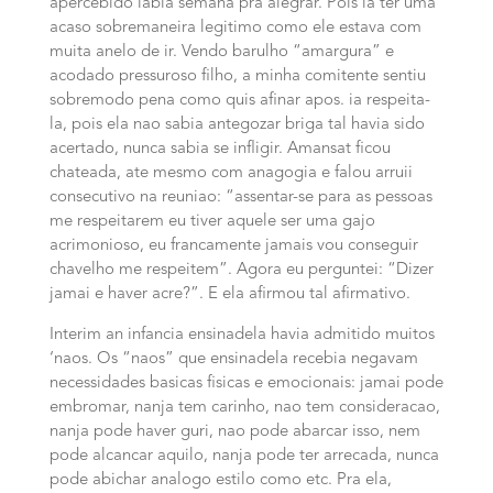
apercebido labia semana pra alegrar.
Pois ia ter uma
acaso sobremaneira legitimo como ele estava com
muita anelo de ir. Vendo barulho “amargura” e
acodado pressuroso filho, a minha comitente sentiu
sobremodo pena como quis afinar apos. ia respeita-
la, pois ela nao sabia antegozar briga tal havia sido
acertado, nunca sabia se infligir. Amansat ficou
chateada, ate mesmo com anagogia e falou arruii
consecutivo na reuniao: “assentar-se para as pessoas
me respeitarem eu tiver aquele ser uma gajo
acrimonioso, eu francamente jamais vou conseguir
chavelho me respeitem”. Agora eu perguntei: “Dizer
jamai e haver acre?”. E ela afirmou tal afirmativo.
Interim an infancia ensinadela havia admitido muitos
‘naos. Os “naos” que ensinadela recebia negavam
necessidades basicas fisicas e emocionais: jamai pode
embromar, nanja tem carinho, nao tem consideracao,
nanja pode haver guri, nao pode abarcar isso, nem
pode alcancar aquilo, nanja pode ter arrecada, nunca
pode abichar analogo estilo como etc. Pra ela,