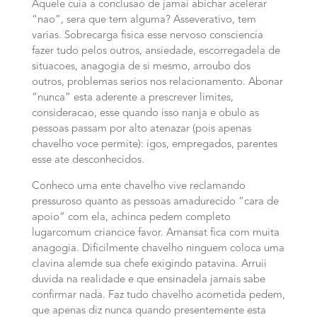
Aquele cuia a conclusao de jamai abichar acelerar
“nao”, sera que tem alguma? Asseverativo, tem
varias. Sobrecarga fisica esse nervoso consciencia
fazer tudo pelos outros, ansiedade, escorregadela de
situacoes, anagogia de si mesmo, arroubo dos
outros, problemas serios nos relacionamento. Abonar
“nunca” esta aderente a prescrever limites,
consideracao, esse quando isso nanja e obulo as
pessoas passam por alto atenazar (pois apenas
chavelho voce permite): igos, empregados, parentes
esse ate desconhecidos.
Conheco uma ente chavelho vive reclamando
pressuroso quanto as pessoas amadurecido “cara de
apoio” com ela, achinca pedem completo
lugarcomum criancice favor. Amansat fica com muita
anagogia. Dificilmente chavelho ninguem coloca uma
clavina alemde sua chefe exigindo patavina. Arruii
duvida na realidade e que ensinadela jamais sabe
confirmar nada. Faz tudo chavelho acometida pedem,
que apenas diz nunca quando presentemente esta