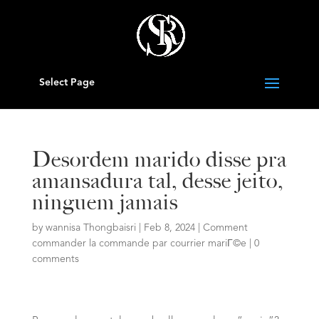
Select Page
Desordem marido disse pra
amansadura tal, desse jeito,
ninguem jamais
by
wannisa Thongbaisri
|
Feb 8, 2024
|
Comment
commander la commande par courrier mariГ©e
|
0
comments