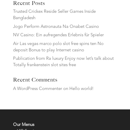
Recent Posts
Trusted Crickex Reside Seller Games Inside
Bangladesh
Jogo Perform Astronauta Na Onabet Casino
NV Casino: Ein aufregendes Erlebnis für Spieler
Air Las vegas marco polo slot free spins ten No
deposit Bonus to play Internet casino
Publication from Ra luxury Enjoy now let’s talk about
Totally frankenstein slot sites free
Recent Comments
A WordPress Commenter
on
Hello world!
Our Menus