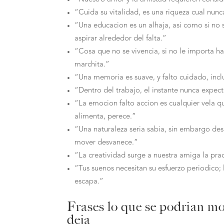
“Cuida su vitalidad, es una riqueza cual nunc
“Una educacion es un alhaja, asi­ como si no 
aspirar alrededor del falta.”
“Cosa que no se vivencia, si no le importa hac
marchita.”
“Una memoria es suave, y falto cuidado, inc
“Dentro del trabajo, el instante nunca expectat
“La emocion falto accion es cualquier vela q
alimenta, perece.”
“Una naturaleza seri­a sabia, sin embargo des
mover desvanece.”
“La creatividad surge a nuestra amiga la prac
“Tus suenos necesitan su esfuerzo periodico; 
escapa.”
Frases lo que se podri­an mov
deja