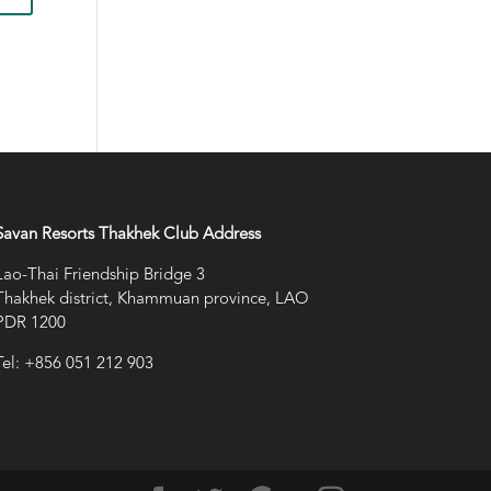
Savan Resorts Thakhek Club Address
Lao-Thai Friendship Bridge 3
Thakhek district, Khammuan province, LAO
PDR 1200
Tel: +856 051 212 903