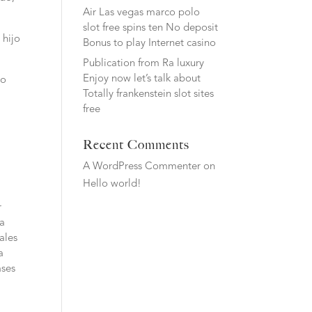
Air Las vegas marco polo
slot free spins ten No deposit
 hijo
Bonus to play Internet casino
Publication from Ra luxury
Enjoy now let’s talk about
ro
Totally frankenstein slot sites
free
Recent Comments
A WordPress Commenter
on
Hello world!
r
ia
ales
a
ases