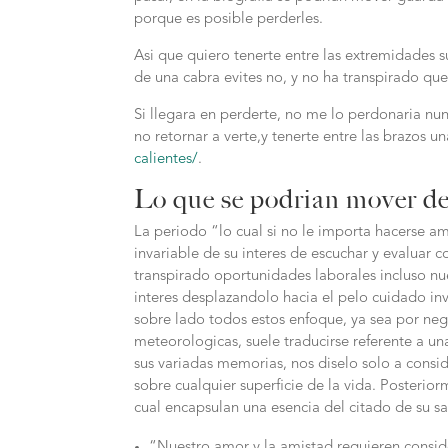
porque es posible perderles.
Asi que quiero tenerte entre las extremidades s
de una cabra evites no, y no ha transpirado que
Si llegara en perderte, no me lo perdonaria nu
no retornar a verte,y tenerte entre las brazos 
calientes/
.
Lo que se podri­an mover de
La periodo “lo cual si no le importa hacerse am
invariable de su interes de escuchar y evaluar 
transpirado oportunidades laborales incluso nue
interes desplazandolo hacia el pelo cuidado in
sobre lado todos estos enfoque, ya sea por neg
meteorologicas, suele traducirse referente a un
sus variadas memorias, nos diselo solo a consi
sobre cualquier superficie de la vida. Posterio
cual encapsulan una esencia del citado de su sa
“Nuestro amor y la amistad requieren consid