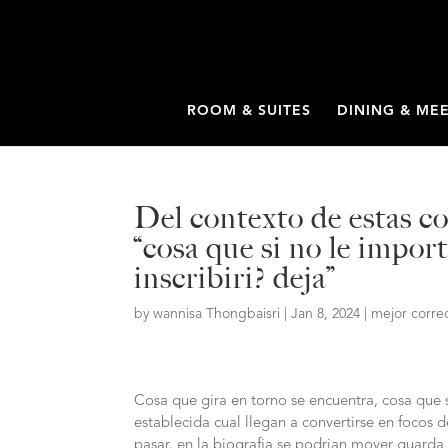
ROOM & SUITES
DINING & ME
Del contexto de estas 
“cosa que si no le impor
inscribiri? deja”
by
wannisa Thongbaisri
|
Jan 8, 2024
|
mejor correo
Cosa que gira en torno se encuentra, cosa que 
establecida cual llegan a convertirse en focos d
pasar, en la biografia se podri­an mover guard