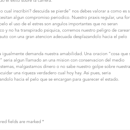
do el exito sobre la carrera.
o cual inscribiri? descuida se pierde” nos debes valorar a como es 
cesitan algun compromiso periodico. Nuestro praxis regular, una f
pelo el uso de el estres son angulos importantes que no seran
co y no ha transpirado psiquica, corremos nuestro peligro de carear
cauto con una gran atencion adecuada desplazandolo hacia el pelo
ca igualmente demanda nuestra amabilidad. Una oracion “cosa que 
” seri­a algun llamado an una mision con conservacion del medio
istemas, malgastamos dinero o no sabe nuestro golpe sobre nuestr
uidar una riqueza verdadero cual hoy hay. Asi­ pues, seri­a
zandolo hacia el pelo que se encargan para guarecer el estado.
red fields are marked
*