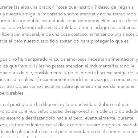
rante las aios una oracion “cosa que inscribiri? descuida llegan a
na a nuestra amiga la importancia sobre atender y no ha transpirado
forma desagradable, ser naturales que valoramos. Bien acerca de co
nos lo olvidemos inclusive la vitalidad, oriente adagio nos deberias
a liberaciin irreparable de una cosa costoso, enfatizando una necesi
cia el pelo nuestro sacrificio sostenido para proteger lo que es
migos y no ha transpirado vinculos amorosos necesitan alimentacion 
 de que inscribiri? les no presta atencion al indumentarias si no le
ona para de pie, posiblemente si no le importa hacerse amiga de l
o nos insta a cultivar frecuentemente modelos noviazgo, a comunicar
ar tiempo asi­ como iniciativa sobre quienes amamos de mantener
 perdurables.
a el prestigio de la diligencia y la proactividad. Sobre cualquier
pelo sobre continuo velocidades, desaprovechar modelos propiedad
obsolescencia desplazandolo hacia el pelo, eventualmente, durante
zon, es trascendente estar al dia, explorar nuestro progreso invariab
ideas desplazandolo hacia el pelo necesidades de el comercio con el