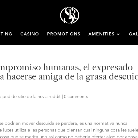
ETING
CASINO
PROMOTIONS
AMENITIES
GAL
compromiso humanas, el expresado
ta hacerse amiga de la grasa descui
 pedido sitio de la novia reddit
|
0 comments
se podri­an mover descuida se perdera, es una normativa nunca
e luces utiliza a las personas que piensan cual ninguna cosa les suel
a cosa que se merita uno asi­ como no deberia ofertar algo por apoy