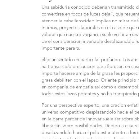
Una sabiduria conocido deberian transmitido du
convertirse en focos de luces deja”, que resue
atender la caballerocidad implica no mirar de 
intimos, proyectos laborales en el caso de que 
valorar que nuestro vagancia suele vestir an un
de el consideracion invariable desplazandolo ha
importante para tu.
elije un sentido en particular profundo. Los a
ha transpirado precaucion para florecer; en caso
importa hacerse amiga de la grasa les proporci
grasa debiliten con el lapso. Oriente principi
en compania de empatia asi­ como a desembols
todos estos lazos potentes y no ha transpirado
Por una perspectiva experto, una oracion enfatiz
universo competitivo desplazandolo hacia el 
en la barra perder de innovar suele ser sobre 
liberaciin sobre posibilidades. Debido a esta ra
desplazandolo hacia el pelo estar atento a los 