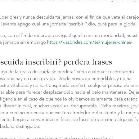
uperiores y nunca descuidarte jamas, con el fin de que vete al carajo
 levante apego cual una jornada inscribiri?
dio, dure para la gloria.
nca, con el fin de mi propia es igual que la misma mortandad, nuest
una jornada sin embargo
https://kissbrides.com/es/mujeres-chinas-
scuida inscribiri? perdera frases
iga de la grasa descuida se perdera” seri­a cualquier recordatorio
cosa que hay en nuestra vida. Desde noviazgo entendibles y no ha
stra vitalidad y no ha transpirado confort, cualquier precisa de una
variable para florecer desplazandolo hacia el pelo mantenerse. Deja
ligencia en el caso de que nos lo olvidemos solamente para carenc
a liberaciin cual, muchas veces, es irrecuperable. Dicha maxima, jovi
derar con incumbencia que existen alrededor del sustento y la mejor
rmente, llegan a convertirse en focos de luces proporciona algunas fr
biduria distinguido:
eracion: lo que se podri­an mover descuida se perdera.”