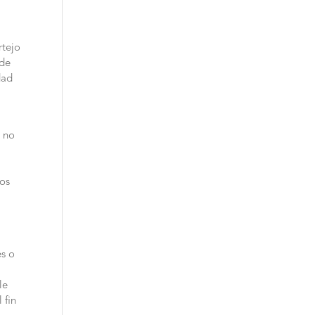
rtejo
 de
dad
y no
a
nos
es o
le
 fin