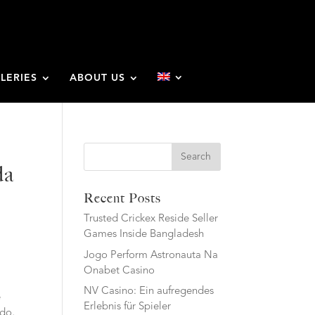
LERIES
ABOUT US
Search
da
Recent Posts
Trusted Crickex Reside Seller
Games Inside Bangladesh
Jogo Perform Astronauta Na
Onabet Casino
NV Casino: Ein aufregendes
e
Erlebnis für Spieler
ado,