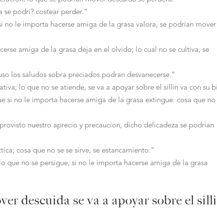
a se podri? costear perder.”
si no le importa hacerse amiga de la grasa valora, se podri­an mover
erse amiga de la grasa deja en el olvido; lo cual no se cultiva, se
luso los saludos sobra preciados podran desvanecerse.”
iva; lo que no se atiende, se va a apoyar sobre el silli­n va con su b
ue si no le importa hacerse amiga de la grasa extingue: cosa que no
provisto nuestro aprecio y precaucion, dicho delicadeza se podri­an
tica; cosa que no se se sirve, se estancamiento.”
lo que no se persigue, si no le importa hacerse amiga de la grasa
er descuida se va a apoyar sobre el silli