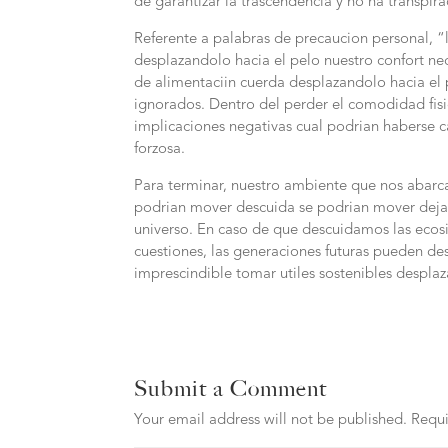
de garantizar la trascendencia y no ha transpira
Referente a palabras de precaucion personal, “l
desplazandolo hacia el pelo nuestro confort ne
de alimentaciin cuerda desplazandolo hacia el 
ignorados. Dentro del perder el comodidad fisi
implicaciones negativas cual podrian haberse 
forzosa.
Para terminar, nuestro ambiente que nos abar
podri­an mover descuida se podri­an mover deja
universo. En caso de que descuidamos las ecos
cuestiones, las generaciones futuras pueden desc
imprescindible tomar utiles sostenibles despla
Submit a Comment
Your email address will not be published.
Requi