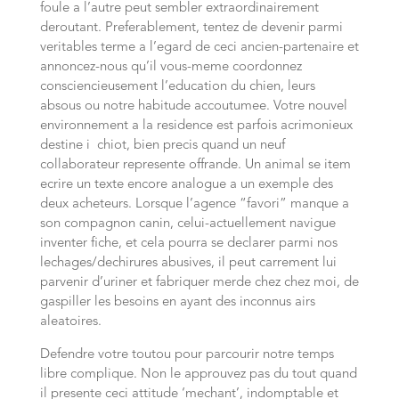
foule a l’autre peut sembler extraordinairement
deroutant. Preferablement, tentez de devenir parmi
veritables terme a l’egard de ceci ancien-partenaire et
annoncez-nous qu’il vous-meme coordonnez
consciencieusement l’education du chien, leurs
absous ou notre habitude accoutumee. Votre nouvel
environnement a la residence est parfois acrimonieux
destine i chiot, bien precis quand un neuf
collaborateur represente offrande. Un animal se item
ecrire un texte encore analogue a un exemple des
deux acheteurs. Lorsque l’agence “favori” manque a
son compagnon canin, celui-actuellement navigue
inventer fiche, et cela pourra se declarer parmi nos
lechages/dechirures abusives, il peut carrement lui
parvenir d’uriner et fabriquer merde chez chez moi, de
gaspiller les besoins en ayant des inconnus airs
aleatoires.
Defendre votre toutou pour parcourir notre temps
libre complique. Non le approuvez pas du tout quand
il presente ceci attitude ‘mechant’, indomptable et