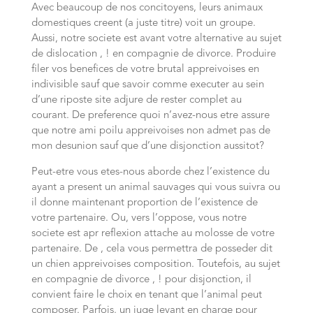
Avec beaucoup de nos concitoyens, leurs animaux
domestiques creent (a juste titre) voit un groupe.
Aussi, notre societe est avant votre alternative au sujet
de dislocation , ! en compagnie de divorce. Produire
filer vos benefices de votre brutal appreivoises en
indivisible sauf que savoir comme executer au sein
d’une riposte site adjure de rester complet au
courant. De preference quoi n’avez-nous etre assure
que notre ami poilu appreivoises non admet pas de
mon desunion sauf que d’une disjonction aussitot?
Peut-etre vous etes-nous aborde chez l’existence du
ayant a present un animal sauvages qui vous suivra ou
il donne maintenant proportion de l’existence de
votre partenaire. Ou, vers l’oppose, vous notre
societe est apr reflexion attache au molosse de votre
partenaire. De , cela vous permettra de posseder dit
un chien appreivoises composition. Toutefois, au sujet
en compagnie de divorce , ! pour disjonction, il
convient faire le choix en tenant que l’animal peut
composer. Parfois, un juge levant en charge pour