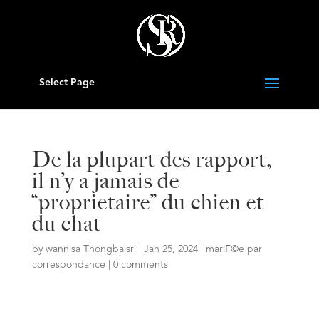
Select Page
De la plupart des rapport,
il n’y a jamais de
“proprietaire” du chien et
du chat
by
wannisa Thongbaisri
|
Jan 25, 2024
|
mariГ©e par
correspondance
|
0 comments