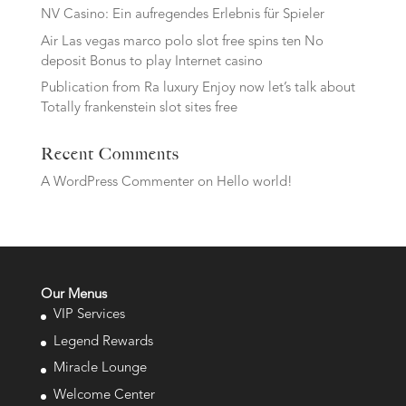
NV Casino: Ein aufregendes Erlebnis für Spieler
Air Las vegas marco polo slot free spins ten No
deposit Bonus to play Internet casino
Publication from Ra luxury Enjoy now let’s talk about
Totally frankenstein slot sites free
Recent Comments
A WordPress Commenter
on
Hello world!
Our Menus
VIP Services
Legend Rewards
Miracle Lounge
Welcome Center