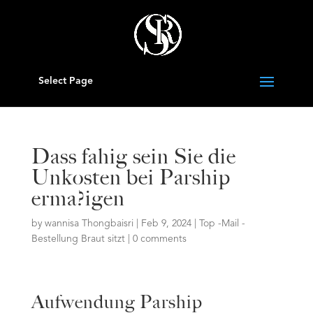
Select Page
Dass fahig sein Sie die
Unkosten bei Parship
erma?igen
by
wannisa Thongbaisri
|
Feb 9, 2024
|
Top -Mail -
Bestellung Braut sitzt
|
0 comments
Aufwendung Parship