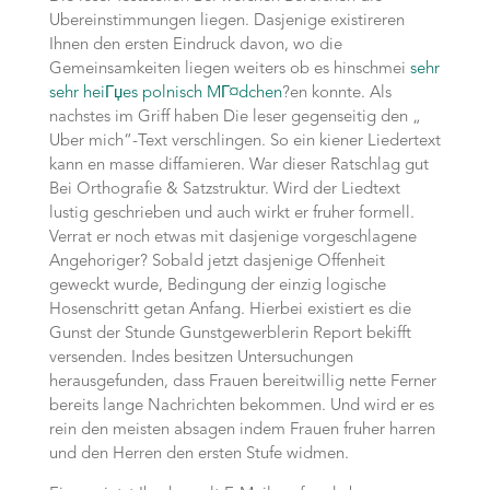
Ubereinstimmungen liegen. Dasjenige existireren
Ihnen den ersten Eindruck davon, wo die
Gemeinsamkeiten liegen weiters ob es hinschmei
sehr
sehr heiГџes polnisch MГ¤dchen
?en konnte. Als
nachstes im Griff haben Die leser gegenseitig den „
Uber mich“-Text verschlingen. So ein kiener Liedertext
kann en masse diffamieren. War dieser Ratschlag gut
Bei Orthografie & Satzstruktur. Wird der Liedtext
lustig geschrieben und auch wirkt er fruher formell.
Verrat er noch etwas mit dasjenige vorgeschlagene
Angehoriger? Sobald jetzt dasjenige Offenheit
geweckt wurde, Bedingung der einzig logische
Hosenschritt getan Anfang. Hierbei existiert es die
Gunst der Stunde Gunstgewerblerin Report bekifft
versenden. Indes besitzen Untersuchungen
herausgefunden, dass Frauen bereitwillig nette Ferner
bereits lange Nachrichten bekommen. Und wird er es
rein den meisten absagen indem Frauen fruher harren
und den Herren den ersten Stufe widmen.