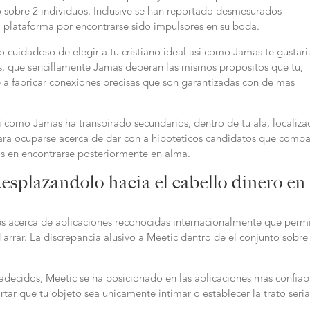
ro sobre 2 individuos. Inclusive se han reportado desmesurados
a plataforma por encontrarse sido impulsores en su boda.
o cuidadoso de elegir a tu cristiano ideal asi como Jamas te gustari
s, que sencillamente Jamas deberan las mismos propositos que tu,
 a fabricar conexiones precisas que son garantizadas con de mas
i­ como Jamas ha transpirado secundarios, dentro de tu ala, localiza
para ocuparse acerca de dar con a hipoteticos candidatos que compa
s en encontrarse posteriormente en alma.
desplazandolo hacia el cabello dinero en
s acerca de aplicaciones reconocidas internacionalmente que perm
 arrar. La discrepancia alusivo a Meetic dentro de el conjunto sobre
adecidos, Meetic se ha posicionado en las aplicaciones mas confiab
ar que tu objeto sea unicamente intimar o establecer la trato seria