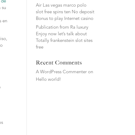
o de
Air Las vegas marco polo
 su
slot free spins ten No deposit
Bonus to play Internet casino
s en
Publication from Ra luxury
Enjoy now let’s talk about
iso,
Totally frankenstein slot sites
ro
free
Recent Comments
A WordPress Commenter
on
Hello world!
e
os