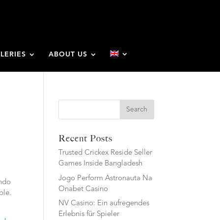
LERIES
ABOUT US
Search
Recent Posts
Trusted Crickex Reside Seller
Games Inside Bangladesh
Jogo Perform Astronauta Na
undo
Onabet Casino
ble.
NV Casino: Ein aufregendes
Erlebnis für Spieler