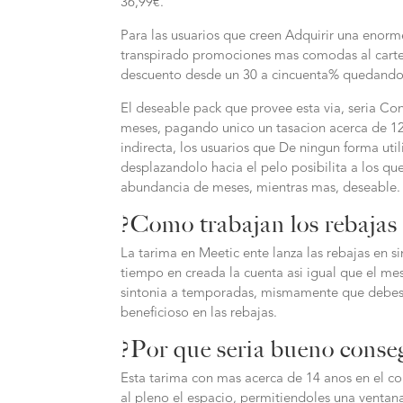
36,99€.
Para las usuarios que creen Adquirir una enor
transpirado promociones mas comodas al carter
descuento desde un 30 a cincuenta% quedando e
El deseable pack que provee esta vi­a, seri­a C
meses, pagando unico un tasacion acerca de 12,
indirecta, los usuarios que De ningun forma uti
desplazandolo hacia el pelo posibilita a los que
abundancia de meses, mientras mas, deseable.
?Como trabajan los rebajas 
La tarima en Meetic ente lanza las rebajas en 
tiempo en creada la cuenta asi igual que el me
sintonia a temporadas, mismamente que debes 
beneficioso en las rebajas.
?Por que seria bueno conse
Esta tarima con mas acerca de 14 anos en el co
al pleno el espacio, permitiendoles una ventan