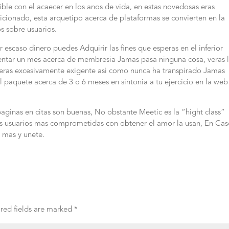
ible con el acaecer en los anos de vida, en estas novedosas eras
icionado, esta arquetipo acerca de plataformas se convierten en la
os sobre usuarios.
r escaso dinero puedes Adquirir las fines que esperas en el inferior
entar un mes acerca de membresia Jamas pasa ninguna cosa, veras 
deras excesivamente exigente asi­ como nunca ha transpirado Jamas
 paquete acerca de 3 o 6 meses en sintonia a tu ejercicio en la web
ginas en citas son buenas, No obstante Meetic es la “hight class”
las usuarios mas comprometidas con obtener el amor la usan, En Ca
s mas y unete.
red fields are marked
*