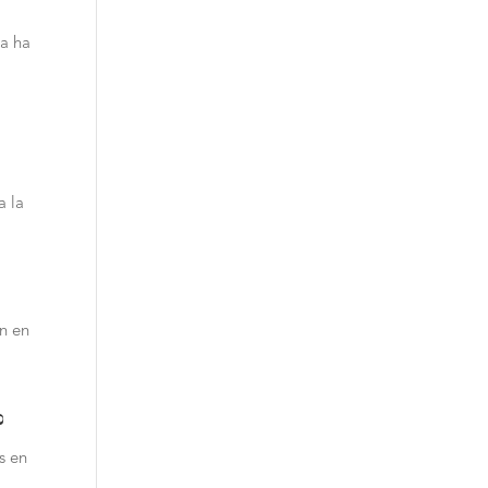
ca ha
a la
an en
?
s en