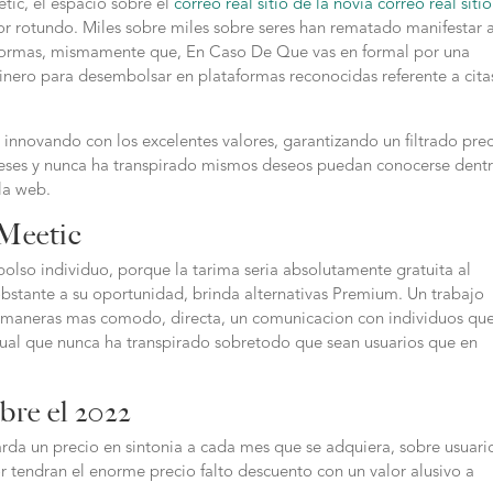
tic, el espacio sobre el
correo real sitio de la novia correo real siti
r rotundo. Miles sobre miles sobre seres han rematado manifestar a
formas, mismamente que, En Caso De Que vas en formal por una
inero para desembolsar en plataformas reconocidas referente a cita
 innovando con los excelentes valores, garantizando un filtrado prec
eses y nunca ha transpirado mismos deseos puedan conocerse dent
la web.
Meetic
olso individuo, porque la tarima seria absolutamente gratuita al
bstante a su oportunidad, brinda alternativas Premium.
Un trabajo
e maneras mas comodo, directa, un comunicacion con individuos qu
gual que nunca ha transpirado sobretodo que sean usuarios que en
bre el 2022
rda un precio en sintonia a cada mes que se adquiera, sobre usuari
 tendran el enorme precio falto descuento con un valor alusivo a