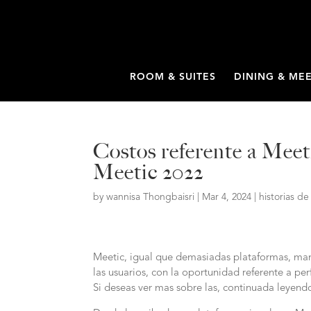
ROOM & SUITES
DINING & ME
Costos referente a Meet
Meetic 2022
by
wannisa Thongbaisri
|
Mar 4, 2024
|
historias d
Meetic, igual que demasiadas plataformas, man
las usuarios, con la oportunidad referente a pe
Si deseas ver mas sobre las, continuada leyend