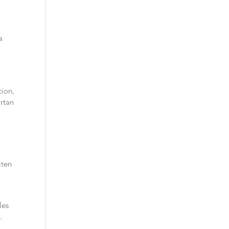
a
cion,
rtan
iten
les
.