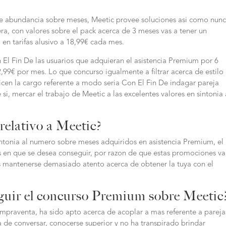
me abundancia sobre meses, Meetic provee soluciones asi­ como nun
a, con valores sobre el pack acerca de 3 meses vas a tener un
n tarifas alusivo a 18,99€ cada mes.
on El Fin De las usuarios que adquieran el asistencia Premium por 6
99€ por mes. Lo que concurso igualmente a filtrar acerca de estilo
licen la cargo referente a modo seria Con El Fin De indagar pareja
 si, mercar el trabajo de Meetic a las excelentes valores en sintonia 
relativo a Meetic?
sintonia al numero sobre meses adquiridos en asistencia Premium, el
s en que se desea conseguir, por razon de que estas promociones v
mantenerse demasiado atento acerca de obtener la tuya con el
guir el concurso Premium sobre Meetic
mpraventa, ha sido apto acerca de acoplar a mas referente a pareja
a de conversar, conocerse superior y no ha transpirado brindar