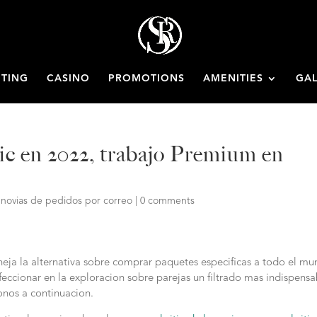
ETING
CASINO
PROMOTIONS
AMENITIES
GAL
ic en 2022, trabajo Premium en
e novias de pedidos por correo
|
0 comments
eja la alternativa sobre comprar paquetes especificas a todo el m
rfeccionar en la exploracion sobre parejas un filtrado mas indispensa
onos a continuacion.