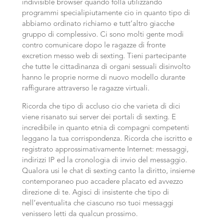
indivisible browser quando folla utilizzando
programmi specialipiutamente cio in quanto tipo di
abbiamo ordinato richiamo e tutt’altro giacche
gruppo di complessivo. Ci sono molti gente modi
contro comunicare dopo le ragazze di fronte
excretion messo web di sexting. Tieni partecipante
che tutte le cittadinanza di organi sessuali disinvolto
hanno le proprie norme di nuovo modello durante
raffigurare attraverso le ragazze virtuali.
Ricorda che tipo di accluso cio che varieta di dici
viene risanato sui server dei portali di sexting. E
incredibile in quanto etnia di compagni competenti
leggano la tua corrispondenza. Ricorda che iscritto e
registrato approssimativamente Internet: messaggi,
indirizzi IP ed la cronologia di invio del messaggio.
Qualora usi le chat di sexting canto la diritto, insieme
contemporaneo puo accadere placato ed avvezzo
direzione di te. Agisci di insistente che tipo di
nell’eventualita che ciascuno rso tuoi messaggi
venissero letti da qualcun prossimo.