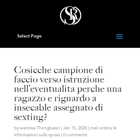
Select Page
Cosicche campione di
faccio verso istruzione
nell’eventualita perche una
ragazzo e riguardo a
insecable assegnato di
sexting?
by
wannisa Thongbaisri
|
Jan 15, 2024
|
mail ordina le
informazioni sulla sposa
|
0 comments