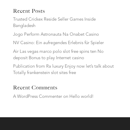
Recent Posts
Trusted Crickex Reside Seller Games Inside
Bangladesh
Jogo Perform Astronauta Na Onabet Casino
NV Casino: Ein aufregendes Erlebnis für Spieler
Air Las vegas marco polo slot free spins ten No
deposit Bonus to play Internet casino
Publication from Ra luxury Enjoy now let’s talk about
Totally frankenstein slot sites free
Recent Comments
A WordPress Commenter
on
Hello world!