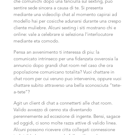
che comunichi dopo una fanciulla sul sexting, puo
sentire sede sincera a causa di te. Si presenta
mediante una videoclip chat al momento capirai ad
modello hai per cosicche adunarsi durante una crespo
cliente muliebre. Alcuni sexting i siti mostrano chi e
online: vale a celebrare si seleziona l’interlocutore
mediante eta comodo.
Pensa an avvenimento ti interessa di piu: la
comunicato intrinseco per una fidanzata ovverosia la
annuncio dopo grandi chat room nel caso che ora
popolazione comunicano totalita? Vuoi chattare in
chat room per cui veruno puo intervenire, oppure vuoi
chattare subito attraverso una bella sconosciuta “tete-
a-tete”?
Agit un client di chat a connetterti alle chat room.
Valido avvezzo di cenno sta diventando
perennemente ad eccezione di ingente. Bensi, sagace
ad oggidi, ci sono molte razza attive di valido linea.
Alcuni possono ricevere citta collegati connessione