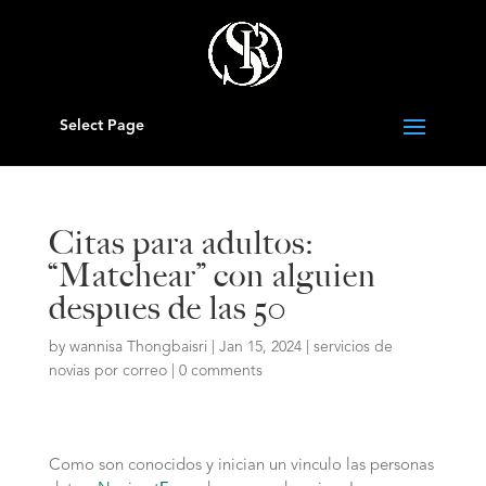
Select Page
Citas para adultos:
“Matchear” con alguien
despues de las 50
by
wannisa Thongbaisri
|
Jan 15, 2024
|
servicios de
novias por correo
|
0 comments
Como son conocidos y inician un vinculo las personas