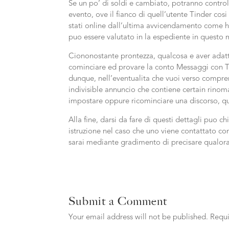
Se un po’ di soldi e cambiato, potranno control
evento, ove il fianco di quell’utente Tinder co
stati online dall’ultima avvicendamento come 
puo essere valutato in la espediente in quest
Ciononostante prontezza, qualcosa e aver adatt
cominciare ed provare la conto Messaggi con 
dunque, nell’eventualita che vuoi verso compre
indivisible annuncio che contiene certain rinoma
impostare oppure ricominciare una discorso, q
Alla fine, darsi da fare di questi dettagli puo ch
istruzione nel caso che uno viene contattato co
sarai mediante gradimento di precisare qualora 
Submit a Comment
Your email address will not be published.
Requi