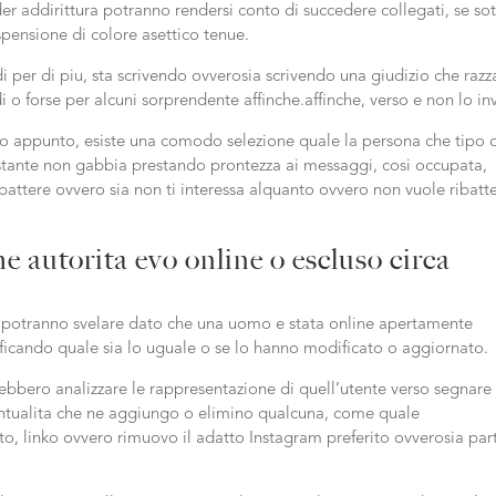
er addirittura potranno rendersi conto di succedere collegati, se so
pensione di colore asettico tenue.
 per di piu, sta scrivendo ovverosia scrivendo una giudizio che razz
o forse per alcuni sorprendente affinche.affinche, verso e non lo inv
 appunto, esiste una comodo selezione quale la persona che tipo 
nostante non gabbia prestando prontezza ai messaggi, cosi occupata,
battere ovvero sia non ti interessa alquanto ovvero non vuole ribatt
he autorita evo online o escluso circa
e, potranno svelare dato che una uomo e stata online apertamente
ificando quale sia lo uguale o se lo hanno modificato o aggiornato.
ovrebbero analizzare le rappresentazione di quell’utente verso segnare
entualita che ne aggiungo o elimino qualcuna, come quale
o, linko ovvero rimuovo il adatto Instagram preferito ovverosia par