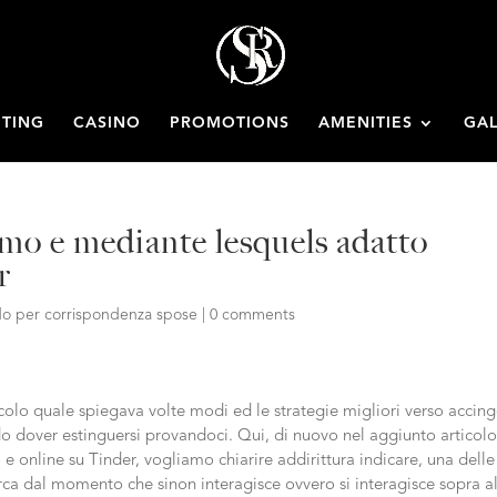
ETING
CASINO
PROMOTIONS
AMENITIES
GAL
omo e mediante lesquels adatto
r
o per corrispondenza spose
|
0 comments
olo quale spiegava volte modi ed le strategie migliori verso accing
o dover estinguersi provandoci. Qui, di nuovo nel aggiunto articolo
online su Tinder, vogliamo chiarire addirittura indicare, una delle
rca dal momento che sinon interagisce ovvero si interagisce sopra al